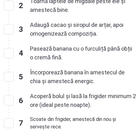
Toarnă laptele de migdale peste ele și
2
amestecă bine.
Adaugă cacao și siropul de arțar, apoi
3
omogenizează compoziția.
Pasează banana cu o furculiță până obții
4
o cremă fină.
Încorporează banana în amestecul de
5
chia și amestecă energic.
Acoperă bolul și lasă la frigider minimum 2
6
ore (ideal peste noapte).
Scoate din frigider, amestecă din nou și
7
servește rece.