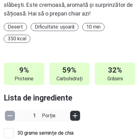
slăbești. Este cremoasă, aromată și surprinzător de
sățioasă. Hai să o prepari chiar azi!
Desert
Dificultate: ușoară
10 min
350 kcal
9%
59%
32%
Proteine
Carbohidrați
Grăsimi
Lista de ingrediente
Porție
30
grame semințe de chia