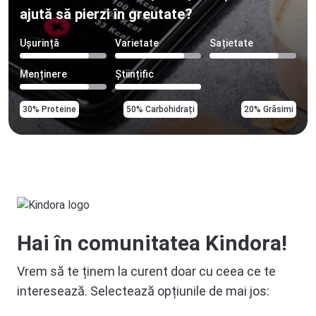
ajută să pierzi în greutate?
Ușurință
Varietate
Sațietate
Menținere
Științific
30% Proteine
50% Carbohidrați
20% Grăsimi
Hai în comunitatea Kindora!
Vrem să te ținem la curent doar cu ceea ce te
interesează. Selectează opțiunile de mai jos: