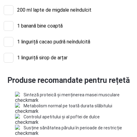
200
ml lapte de migdale neîndulcit
1
banană bine coaptă
1
linguriță cacao pudră neîndulcită
1
linguriță sirop de arțar
Produse recomandate pentru rețetă
Sinteză proteică și menținerea masei musculare
Metabolism normal pe toată durata slăbitului
Controlul apetitului și al poftei de dulce
Susține sănătatea părului în perioade de restricție