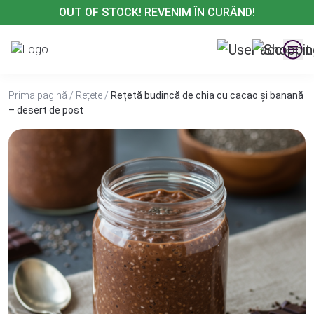
Treci
OUT OF STOCK! REVENIM ÎN CURÂND!
la
conținut
Prima pagină
/
Rețete
/
Rețetă budincă de chia cu cacao și banană
– desert de post