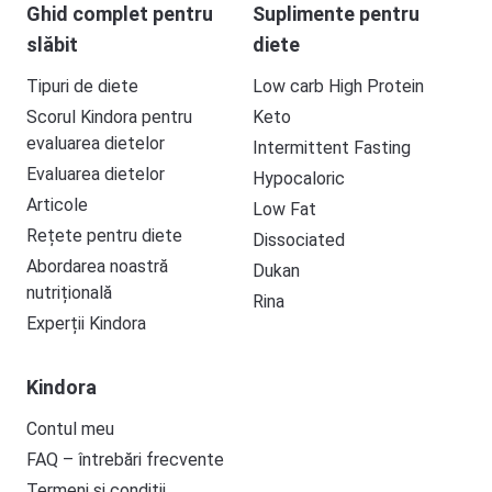
Ghid complet pentru
Suplimente pentru
slăbit
diete
Tipuri de diete
Low carb High Protein
Scorul Kindora pentru
Keto
evaluarea dietelor
Intermittent Fasting
Evaluarea dietelor
Hypocaloric
Articole
Low Fat
Rețete pentru diete
Dissociated
Abordarea noastră
Dukan
nutrițională
Rina
Experții Kindora
Kindora
Contul meu
FAQ – întrebări frecvente
Termeni și condiții