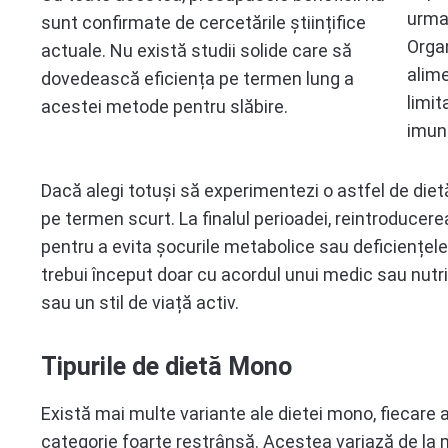
urmat
sunt confirmate de cercetările științifice
Organ
actuale. Nu există studii solide care să
alime
dovedească eficiența pe termen lung a
limit
acestei metode pentru slăbire.
imuni
Dacă alegi totuși să experimentezi o astfel de diet
pe termen scurt. La finalul perioadei, reintroducere
pentru a evita șocurile metabolice sau deficiențele 
trebui început doar cu acordul unui medic sau nutriț
sau un stil de viață activ.
Tipurile de dietă Mono
Există mai multe variante ale dietei mono, fiecare 
categorie foarte restrânsă. Acestea variază de la 