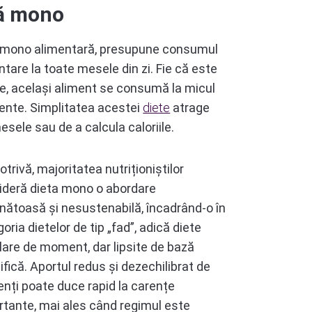
tă mono
a mono alimentară, presupune consumul
tare la toate mesele din zi. Fie că este
e, același aliment se consumă la micul
imente. Simplitatea acestei
diete
atrage
esele sau de a calcula caloriile.
trivă, majoritatea nutriționiștilor
ideră dieta mono o abordare
nătoasă și nesustenabilă, încadrând-o în
oria dietelor de tip „fad”, adică diete
are de moment, dar lipsite de bază
țifică. Aportul redus și dezechilibrat de
enți poate duce rapid la carențe
tante, mai ales când regimul este