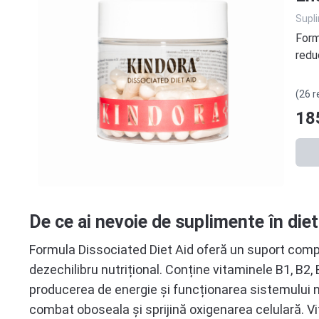
Supl
Form
reduc
(26 r
18
De ce ai nevoie de suplimente în di
Formula Dissociated Diet Aid oferă un suport compl
dezechilibru nutrițional. Conține vitaminele B1, B2, 
producerea de energie și funcționarea sistemului ne
combat oboseala și sprijină oxigenarea celulară. Vi