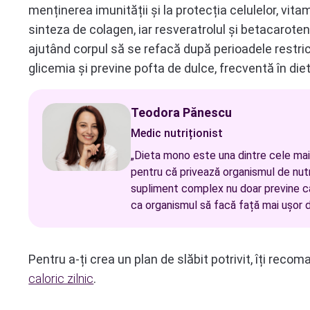
menținerea imunității și la protecția celulelor, vitam
sinteza de colagen, iar resveratrolul și betacaroten
ajutând corpul să se refacă după perioadele restric
glicemia și previne pofta de dulce, frecventă în diet
Teodora Pănescu
Medic nutriționist
„Dieta mono este una dintre cele mai 
pentru că privează organismul de nutri
supliment complex nu doar previne ca
ca organismul să facă față mai ușor d
Pentru a-ți crea un plan de slăbit potrivit, îți rec
caloric zilnic
.