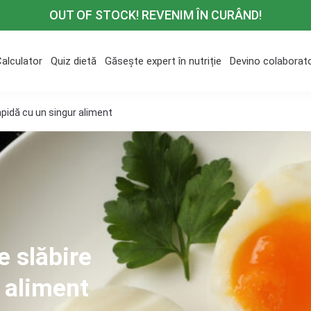
OUT OF STOCK! REVENIM ÎN CURÂND!
Calculator
Quiz dietă
Găsește expert în nutriție
Devino colaborat
apidă cu un singur aliment
e slăbire
 aliment