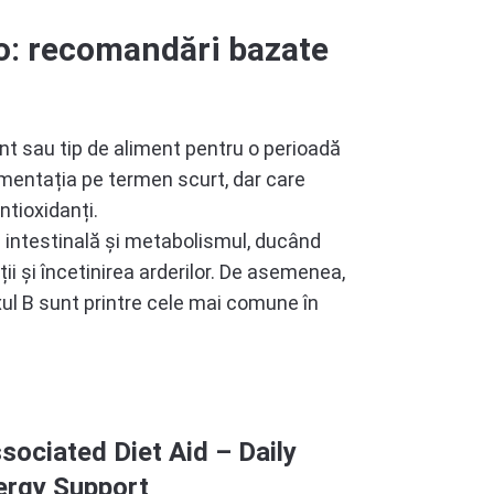
o: recomandări bazate
t sau tip de aliment pentru o perioadă
imentația pe termen scurt, dar care
ntioxidanți.
ra intestinală și metabolismul, ducând
ții și încetinirea arderilor. De asemenea,
xul B sunt printre cele mai comune în
sociated Diet Aid – Daily
ergy Support