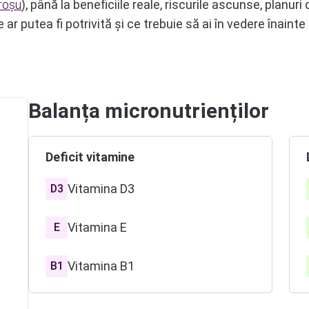
roșu
), până la beneficiile reale, riscurile ascunse, planu
 putea fi potrivită și ce trebuie să ai în vedere înainte 
Balanța micronutrienților
Deficit vitamine
Vitamina D3
D3
Vitamina E
E
Vitamina B1
B1
Vitamina B2
B2