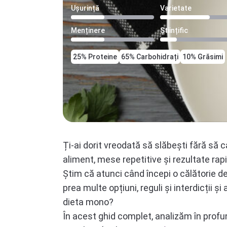
Ușurință
Varietate
Menținere
Științific
25% Proteine
65% Carbohidrați
10% Grăsimi
Ți-ai dorit vreodată să slăbești fără să
aliment, mese repetitive și rezultate rapi
Știm că atunci când începi o călătorie de
prea multe opțiuni, reguli și interdicții ș
dieta mono?
În acest ghid complet, analizăm în profunz