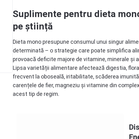
Suplimente pentru dieta mon
Vitamina B7
B7
pe știință
Vitamina B9
B9
Dieta mono presupune consumul unui singur alimen
Vitamina B12
determinată – o strategie care poate simplifica al
B12
provoacă deficite majore de vitamine, minerale și a
Vitamina C
Lipsa varietății alimentare afectează digestia, flo
C
frecvent la oboseală, iritabilitate, scăderea imunită
carențele de fier, magneziu și vitamine din comple
acest tip de regim.
Dis
En