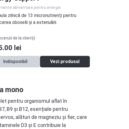
imente alimentare pentru energie
ula zilnică de 13 micronutrienți pentru
erea oboselii și a extenuării.
ecenzii de la clienți)
5.00
lei
Indisponibil
Vezi produsul
eta mono
et pentru organismul aflat în
B7, B9 și B12, esențiale pentru
rvos, alături de magneziu și fier, care
taminele D3 și E contribuie la