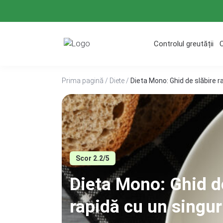
Treci
la
conținut
Controlul greutății
Prima pagină
/
Diete
/
Dieta Mono: Ghid de slăbire r
Scor 2.2/5
Dieta Mono: Ghid d
rapidă cu un singur