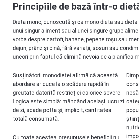
Principiile de bază într-o die
Dieta mono, cunoscută și ca mono dieta sau diet
unui singur aliment sau al unei singure grupe alimen
vorba despre cartofi, banane, pepene roșu sau mer
dejun, prânz și cină, fără variații, sosuri sau cond
uneori prin faptul că elimină nevoia de a planifica m
Susținătorii monodietei afirmă că această
Dimpo
abordare ar duce la o scădere rapidă în
cons
greutate datorită restricției calorice severe.
nesă
Logica este simplă: mâncând același lucru zi
categ
de zi, scade pofta și, implicit, cantitatea
popul
totală consumată.
știin
nutri
impor
Cu toate acestea, presupusele beneficii nu