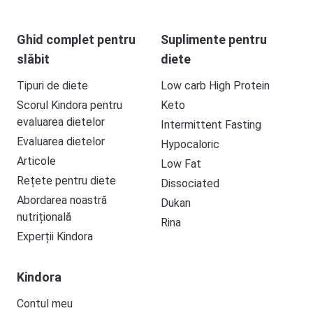
Ghid complet pentru
Suplimente pentru
slăbit
diete
Tipuri de diete
Low carb High Protein
Scorul Kindora pentru
Keto
evaluarea dietelor
Intermittent Fasting
Evaluarea dietelor
Hypocaloric
Articole
Low Fat
Rețete pentru diete
Dissociated
Abordarea noastră
Dukan
nutrițională
Rina
Experții Kindora
Kindora
Contul meu