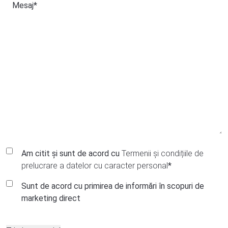
Mesaj
*
GDPR
Am citit și sunt de acord cu
Termenii și condițiile de
Consent
*
prelucrare a datelor cu caracter personal
*
Marketing
Sunt de acord cu primirea de informări în scopuri de
Communication
marketing direct
Consent