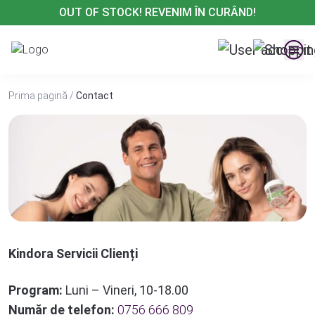
Treci
OUT OF STOCK! REVENIM ÎN CURÂND!
la
conținut
Prima pagină
/
Contact
Kindora Servicii Clienți
Program:
Luni – Vineri, 10-18.00
Număr de telefon:
0756 666 809