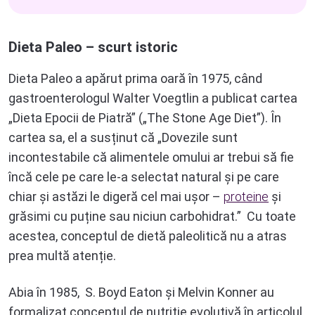
Dieta Paleo – scurt istoric
Dieta Paleo a apărut prima oară în 1975, când
gastroenterologul Walter Voegtlin a publicat cartea
„Dieta Epocii de Piatră” („The Stone Age Diet”). În
cartea sa, el a susținut că „Dovezile sunt
incontestabile că alimentele omului ar trebui să fie
încă cele pe care le-a selectat natural și pe care
chiar și astăzi le digeră cel mai ușor –
proteine
și
grăsimi cu puține sau niciun carbohidrat.” Cu toate
acestea, conceptul de dietă paleolitică nu a atras
prea multă atenție.
Abia în 1985, S. Boyd Eaton și Melvin Konner au
formalizat conceptul de nutriție evolutivă în articolul