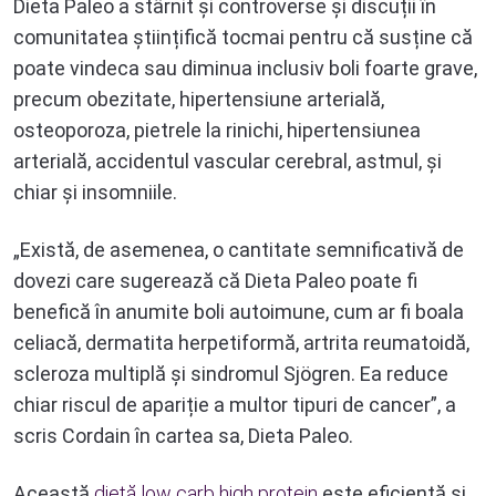
Dieta Paleo a stârnit și controverse și discuții în
comunitatea științifică tocmai pentru că susține că
poate vindeca sau diminua inclusiv boli foarte grave,
precum obezitate, hipertensiune arterială,
osteoporoza, pietrele la rinichi, hipertensiunea
arterială, accidentul vascular cerebral, astmul, și
chiar și insomniile.
„Există, de asemenea, o cantitate semnificativă de
dovezi care sugerează că Dieta Paleo poate fi
benefică în anumite boli autoimune, cum ar fi boala
celiacă, dermatita herpetiformă, artrita reumatoidă,
scleroza multiplă și sindromul Sjögren. Ea reduce
chiar riscul de apariție a multor tipuri de cancer”, a
scris Cordain în cartea sa, Dieta Paleo.
Această
dietă low carb high protein
este eficientă și