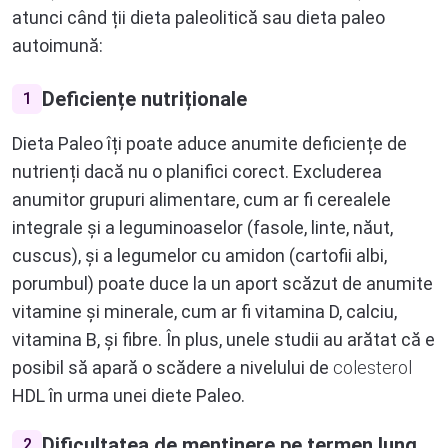
atunci când ții dieta paleolitică sau dieta paleo
autoimună:
Deficiențe nutriționale
1
Dieta Paleo îți poate aduce anumite deficiențe de
nutrienți dacă nu o planifici corect. Excluderea
anumitor grupuri alimentare, cum ar fi cerealele
integrale și a leguminoaselor (fasole, linte, năut,
cuscus), și a legumelor cu amidon (cartofii albi,
porumbul) poate duce la un aport scăzut de anumite
vitamine și minerale, cum ar fi vitamina D, calciu,
vitamina B, și fibre. În plus, unele studii au arătat că e
posibil să apară o scădere a nivelului de
colesterol
HDL în urma unei diete Paleo.
Dificultatea de menținere pe termen lung
2