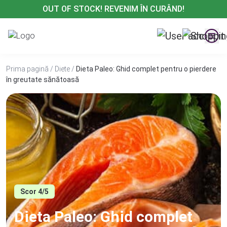
Treci
OUT OF STOCK! REVENIM ÎN CURÂND!
la
conținut
Prima pagină
/
Diete
/
Dieta Paleo: Ghid complet pentru o pierdere
în greutate sănătoasă
Scor 4/5
Dieta Paleo: Ghid complet