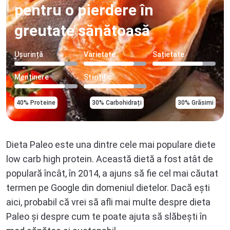
pentru o pierdere în
greutate sănătoasă
Ușurință
Varietate
Sațietate
Menținere
Științific
40% Proteine
30% Carbohidrați
30% Grăsimi
Dieta Paleo este una dintre cele mai populare
diete
low carb high protein
. Această dietă a fost atât de
populară încât, în 2014, a ajuns să fie cel mai căutat
termen pe Google din domeniul dietelor. Dacă ești
aici, probabil că vrei să afli mai multe despre dieta
Paleo și despre cum te poate ajuta să slăbești în