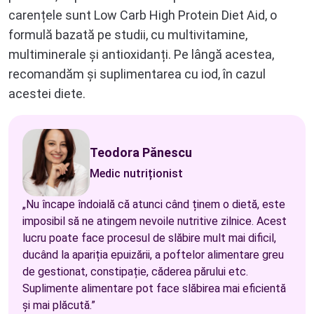
carențele sunt Low Carb High Protein Diet Aid, o
formulă bazată pe studii, cu multivitamine,
multiminerale și antioxidanți. Pe lângă acestea,
recomandăm și suplimentarea cu iod, în cazul
acestei diete.
Teodora Pănescu
Medic nutriționist
„Nu încape îndoială că atunci când ținem o dietă, este
imposibil să ne atingem nevoile nutritive zilnice. Acest
lucru poate face procesul de slăbire mult mai dificil,
ducând la apariția epuizării, a poftelor alimentare greu
de gestionat, constipație, căderea părului etc.
Suplimente alimentare pot face slăbirea mai eficientă
și mai plăcută.”