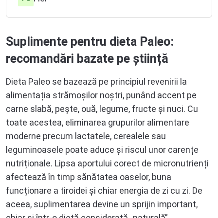
Vitamina B12
B12
Magneziu
Mg
Vitamina C
Suplimente pentru dieta Paleo:
C
Molibden
Mo
recomandări bazate pe știință
Magneziu
Mg
Dieta Paleo se bazează pe principiul revenirii la
alimentația strămoșilor noștri, punând accent pe
Seleniu
Se
carne slabă, pește, ouă, legume, fructe și nuci. Cu
toate acestea, eliminarea grupurilor alimentare
Zinc
Zn
moderne precum lactatele, cerealele sau
leguminoasele poate aduce și riscul unor carențe
nutriționale. Lipsa aportului corect de micronutrienți
afectează în timp sănătatea oaselor, buna
funcționare a tiroidei și chiar energia de zi cu zi. De
aceea, suplimentarea devine un sprijin important,
chiar și într-o dietă considerată „naturală”.