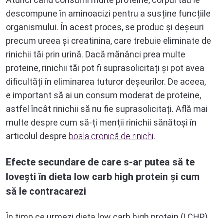
descompune în aminoacizi pentru a susține funcțiile
organismului. În acest proces, se produc și deșeuri
precum ureea și creatinina, care trebuie eliminate de
rinichii tăi prin urină. Dacă mănânci prea multe
proteine, rinichii tăi pot fi suprasolicitați și pot avea
dificultăți în eliminarea tuturor deșeurilor. De aceea,
e important să ai un consum moderat de proteine,
astfel încât rinichii să nu fie suprasolicitați. Află mai
multe despre cum să-ți menții rinichii sănătoși în
articolul despre
boala cronică de rinichi
.
Efecte secundare de care s-ar putea să te
lovești în dieta low carb high protein și cum
să le contracarezi
În timp ce urmezi dieta low carb high protein (LCHP),