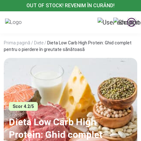
Treci
OUT OF STOCK! REVENIM ÎN CURÂND!
la
conținut
Prima pagină
/
Diete
/
Dieta Low Carb High Protein: Ghid complet
pentru o pierdere în greutate sănătoasă
Scor 4.2/5
Dieta Low Carb High
Protein: Ghid complet