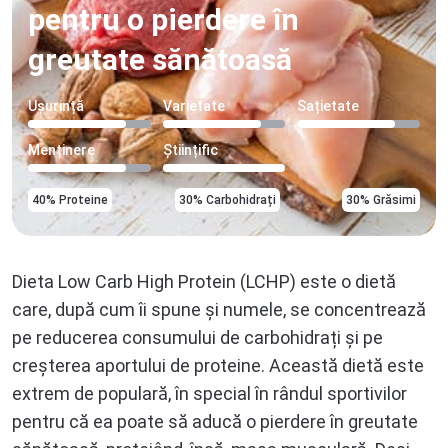
pentru o pierdere în
greutate sănătoasă
Ușurință
Varietate
Sațietate
Menținere
Științific
40% Proteine
30% Carbohidrați
30% Grăsimi
Dieta Low Carb High Protein (LCHP) este o dietă
care, după cum îi spune și numele, se concentrează
pe reducerea consumului de carbohidrați și pe
creșterea aportului de proteine. Această dietă este
extrem de populară, în special în rândul sportivilor
pentru că ea poate să aducă o pierdere în greutate