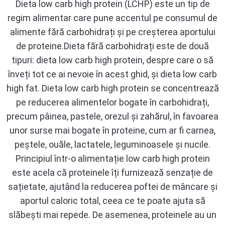
Dieta low carb high protein (LCHP) este un tip de
regim alimentar care pune accentul pe consumul de
alimente fără carbohidrați și pe creșterea aportului
de proteine.Dieta fără carbohidrați este de două
tipuri: dieta low carb high protein, despre care o să
înveți tot ce ai nevoie în acest ghid, și dieta low carb
high fat. Dieta low carb high protein se concentrează
pe reducerea alimentelor bogate în carbohidrați,
precum pâinea, pastele, orezul și zahărul, în favoarea
unor surse mai bogate în proteine, cum ar fi carnea,
peștele, ouăle, lactatele, leguminoasele și nucile.
Principiul într-o alimentație low carb high protein
este acela că proteinele îți furnizează senzație de
sațietate, ajutând la reducerea poftei de mâncare și
aportul caloric total, ceea ce te poate ajuta să
slăbești mai repede. De asemenea, proteinele au un