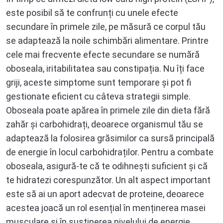
este posibil să te confrunți cu unele efecte
secundare în primele zile, pe măsură ce corpul tău
se adaptează la noile schimbări alimentare. Printre
cele mai frecvente efecte secundare se numără
oboseala, iritabilitatea sau constipația. Nu îți face
griji, aceste simptome sunt temporare și pot fi
gestionate eficient cu câteva strategii simple.
Oboseala poate apărea în primele zile din dieta fără
zahăr și carbohidrați, deoarece organismul tău se
adaptează la folosirea grăsimilor ca sursă principală
de energie în locul carbohidraților. Pentru a combate
oboseala, asigură-te că te odihnești suficient și că
te hidratezi corespunzător. Un alt aspect important
este să ai un aport adecvat de proteine, deoarece
acestea joacă un rol esențial în menținerea masei
musculare și în susținerea nivelului de energie.