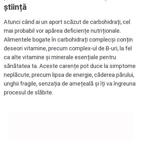
știință
Magneziu
Mg
Atunci când ai un aport scăzut de carbohidrați, cel
Seleniu
Se
mai probabil vor apărea deficiențe nutriționale.
Alimentele bogate în carbohidrați complecși conțin
Zinc
Zn
deseori vitamine, precum complex-ul de B-uri, la fel
ca alte vitamine și minerale esențiale pentru
sănătatea ta. Aceste carențe pot duce la simptome
neplăcute, precum lipsa de energie, căderea părului,
unghii fragile, senzația de amețeală și îți va îngreuna
procesul de slăbite.