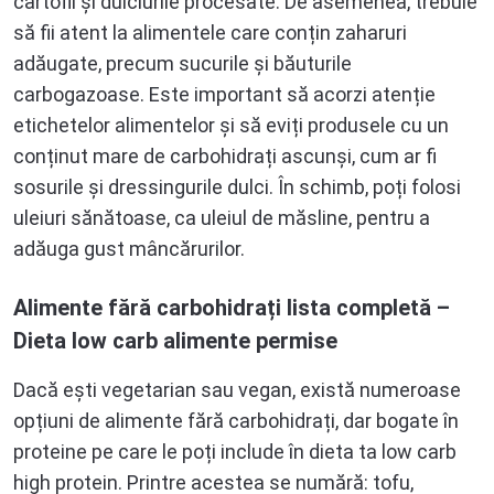
cartofii și dulciurile procesate. De asemenea, trebuie
să fii atent la alimentele care conțin zaharuri
adăugate, precum sucurile și băuturile
carbogazoase. Este important să acorzi atenție
etichetelor alimentelor și să eviți produsele cu un
conținut mare de carbohidrați ascunși, cum ar fi
sosurile și dressingurile dulci. În schimb, poți folosi
uleiuri sănătoase, ca uleiul de măsline, pentru a
adăuga gust mâncărurilor.
Alimente fără carbohidrați lista completă –
Dieta low carb alimente permise
Dacă ești vegetarian sau vegan, există numeroase
opțiuni de alimente fără carbohidrați, dar bogate în
proteine pe care le poți include în dieta ta low carb
high protein. Printre acestea se numără: tofu,