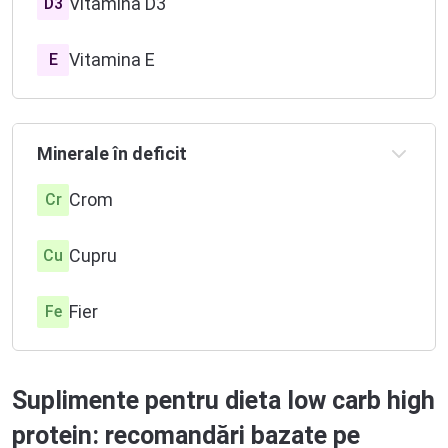
Vitamina D3
D3
Vitamina E
E
Vitamina B1
B1
Minerale în deficit
Vitamina B6
B6
Crom
Cr
Vitamina B7
B7
Cupru
Cu
Vitamina B9
B9
Fier
Fe
Vitamina B12
B12
Magneziu
Mg
Vitamina C
Suplimente pentru dieta low carb high
C
Molibden
Mo
protein: recomandări bazate pe