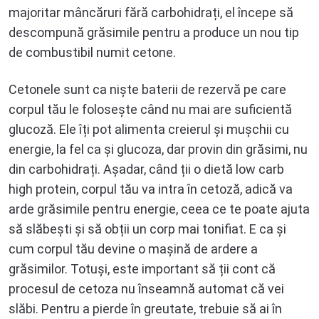
majoritar mâncăruri fără carbohidrați, el începe să
descompună grăsimile pentru a produce un nou tip
de combustibil numit cetone.
Cetonele sunt ca niște baterii de rezervă pe care
corpul tău le folosește când nu mai are suficientă
glucoză. Ele îți pot alimenta creierul și mușchii cu
energie, la fel ca și glucoza, dar provin din grăsimi, nu
din carbohidrați. Așadar, când ții o dietă low carb
high protein, corpul tău va intra în cetoză, adică va
arde grăsimile pentru energie, ceea ce te poate ajuta
să slăbești și să obții un corp mai tonifiat. E ca și
cum corpul tău devine o mașină de ardere a
grăsimilor. Totuși, este important să ții cont că
procesul de cetoza nu înseamnă automat că vei
slăbi. Pentru a pierde în greutate, trebuie să ai în