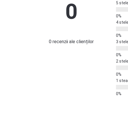
0
5 stel
4 stel
0 recenzii ale clienților
3 stel
2 stel
1 stea