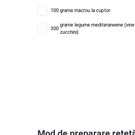
100
grame macrou la cuptor
grame legume mediteraneene (vinete,
300
zucchini)
Mod de preparare rețetă