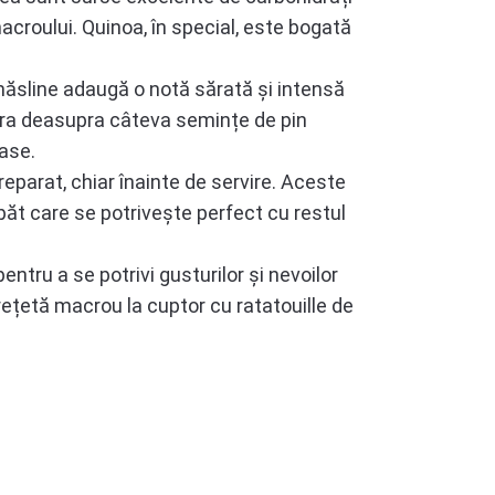
croului. Quinoa, în special, este bogată
 măsline adaugă o notă sărată și intensă
ăra deasupra câteva semințe de pin
ase.
eparat, chiar înainte de servire. Aceste
păt care se potrivește perfect cu restul
ntru a se potrivi gusturilor și nevoilor
rețetă macrou la cuptor cu ratatouille de