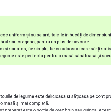
oc uniform și nu se ard, taie-le în bucăți de dimensiuni
mbrul sau oregano, pentru un plus de savoare.
s și sănătos, fie simplu, fie cu adaosuri care să-ți sat
 legume este perfectă pentru o masă sănătoasă și savur
ouille de legume este delicioasă și sățioasă pe cont pr
-o masă și mai completă.
 preparat este o porție de orez brun sau quinoa. Acest