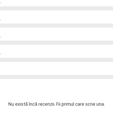
e
e
e
e
Nu există încă recenzii. Fii primul care scrie una.