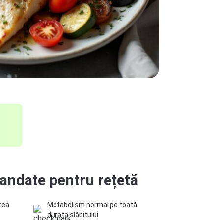
ndate pentru rețetă
rea
Metabolism normal pe toată
durata slăbitului