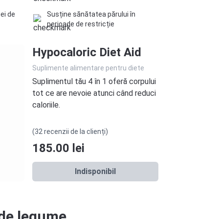
tei de
Susține sănătatea părului în
perioade de restricție
Hypocaloric Diet Aid
Suplimente alimentare pentru diete
Suplimentul tău 4 în 1 oferă corpului
tot ce are nevoie atunci când reduci
caloriile.
(32 recenzii de la clienți)
185.00
lei
Indisponibil
 de legume