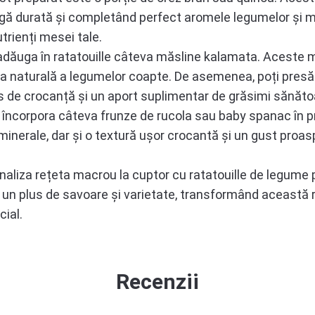
ungă durată și completând perfect aromele legumelor și ma
trienți mesei tale.
ți adăuga în ratatouille câteva măsline kalamata. Aceste
ța naturală a legumelor coapte. De asemenea, poți pres
us de crocanță și un aport suplimentar de grăsimi sănăto
 încorpora câteva frunze de rucola sau baby spanac în pr
minerale, dar și o textură ușor crocantă și un gust proas
naliza rețeta macrou la cuptor cu ratatouille de legume pe
ă un plus de savoare și varietate, transformând această 
ial.
Recenzii