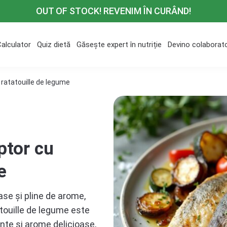
OUT OF STOCK! REVENIM ÎN CURÂND!
Calculator
Quiz dietă
Găsește expert în nutriție
Devino colaborat
ratatouille de legume
ptor cu
e
se și pline de arome,
touille de legume este
ante și arome delicioase,