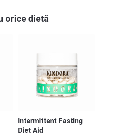
 orice dietă
Intermittent Fasting
Keto
Diet Aid
Diet Aid