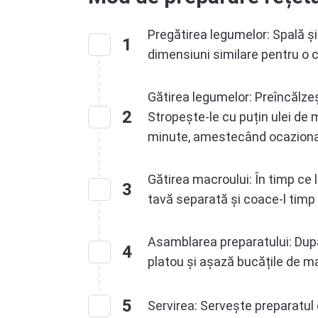
Pregătirea legumelor: Spală și 
1
dimensiuni similare pentru o 
Gătirea legumelor: Preîncălze
2
Stropește-le cu puțin ulei de 
minute, amestecând ocazional
Gătirea macroului: În timp ce 
3
tavă separată și coace-l timp
Asamblarea preparatului: După
4
platou și așază bucățile de 
5
Servirea: Servește preparatul