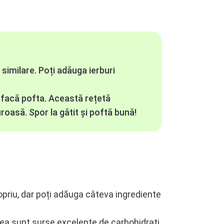
 similare. Poți adăuga ierburi
isfacă pofta. Această rețetă
oasă. Spor la gătit și poftă bună!
opriu, dar poți adăuga câteva ingrediente
ea sunt surse excelente de carbohidrați