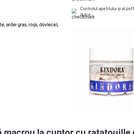
Controlul apetitului și al pof
dulce
 ardei gras, roșii, dovlecel,
 macrou la cuptor cu ratatouille