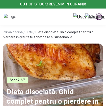
Treci
OUT OF STOCK! REVENIM ÎN CURÂND!
la
conținut
Prima pagină
/
Diete
/
Dieta disociată: Ghid complet pentru o
pierdere în greutate sănătoasă și sustenabilă
Scor 2.6/5
Dieta disociată: Ghid
complet pentru o pierdere în