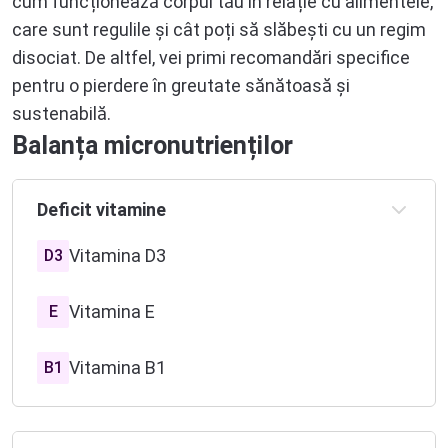
cum funcționează corpul tău în relație cu alimentele,
care sunt regulile și cât poți să slăbești cu un regim
disociat. De altfel, vei primi recomandări specifice
pentru o pierdere în greutate sănătoasă și
sustenabilă.
Balanța micronutrienților
Deficit vitamine
Vitamina D3
D3
Vitamina E
E
Vitamina B1
B1
Vitamina B2
B2