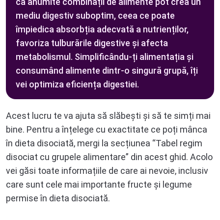
că anumite combinații de alimente pot crea un
mediu digestiv suboptim, ceea ce poate
împiedica absorbția adecvată a nutrienților,
favoriza tulburările digestive și afecta
metabolismul. Simplificându-ți alimentația și
consumând alimente dintr-o singură grupă, îți
vei optimiza eficiența digestiei.
Acest lucru te va ajuta să slăbești și să te simți mai
bine. Pentru a înțelege cu exactitate ce poți mânca
în dieta disociată, mergi la secțiunea “Tabel regim
disociat cu grupele alimentare” din acest ghid. Acolo
vei găsi toate informațiile de care ai nevoie, inclusiv
care sunt cele mai importante fructe și legume
permise în dieta disociată.