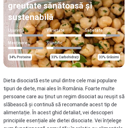
greutate sănătoasă și
sustenabilă
Ușurință
Varietate
Sațietate
Menținere
Științific
34% Proteine
33% Carbohidrați
33% Grăsimi
Dieta disociată este unul dintre cele mai populare
tipuri de diete, mai ales în România. Foarte multe
persoane care au ținut un regim disociat au reușit să
slăbească și continuă să recomande acest tip de
alimentație. În acest ghid detaliat, vei descoperi
principiile esențiale ale dietei disociate. Vei înțelege