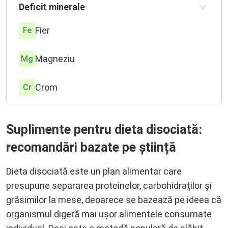
Deficit minerale
Vitamina B7
B7
Fier
Fe
Vitamina B9
B9
Magneziu
Mg
Vitamina B12
B12
Crom
Cr
Vitamina C
C
Suplimente pentru dieta disociată:
recomandări bazate pe știință
Dieta disociată este un plan alimentar care
presupune separarea proteinelor, carbohidraților și
grăsimilor la mese, deoarece se bazează pe ideea că
organismul digeră mai ușor alimentele consumate