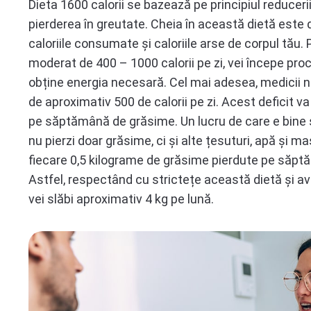
Dieta 1600 calorii se bazează pe principiul reduceri
pierderea în greutate. Cheia în această dietă este de
caloriile consumate și caloriile arse de corpul tău.
moderat de 400 – 1000 calorii pe zi, vei începe pro
obține energia necesară. Cel mai adesea, medicii nu
de aproximativ 500 de calorii pe zi. Acest deficit v
pe săptămână de grăsime. Un lucru de care e bine să
nu pierzi doar grăsime, ci și alte țesuturi, apă și ma
fiecare 0,5 kilograme de grăsime pierdute pe săptă
Astfel, respectând cu strictețe această dietă și avân
vei slăbi aproximativ 4 kg pe lună.