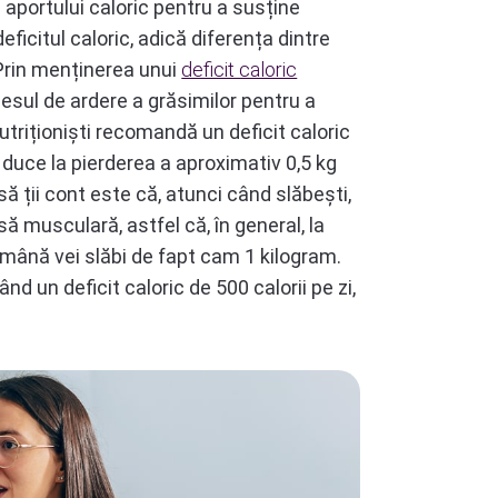
i aportului caloric pentru a susține
ficitul caloric, adică diferența dintre
 Prin menținerea unui
deficit caloric
cesul de ardere a grăsimilor pentru a
triționiști recomandă un deficit caloric
a duce la pierderea a aproximativ 0,5 kg
 ții cont este că, atunci când slăbești,
să musculară, astfel că, în general, la
mână vei slăbi de fapt cam 1 kilogram.
d un deficit caloric de 500 calorii pe zi,