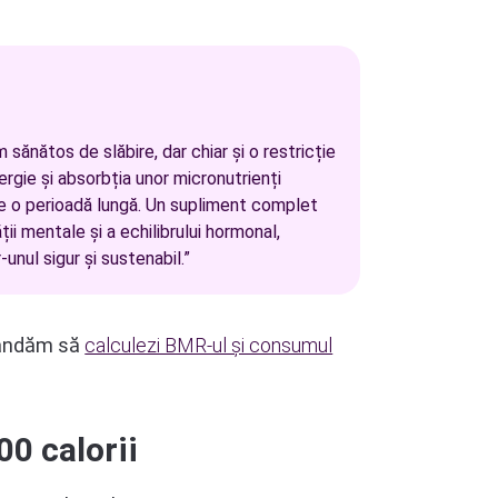
 sănătos de slăbire, dar chiar și o restricție
rgie și absorbția unor micronutrienți
pe o perioadă lungă. Un supliment complet
ății mentale și a echilibrului hormonal,
unul sigur și sustenabil.”
omandăm să
calculezi BMR-ul și consumul
00 calorii