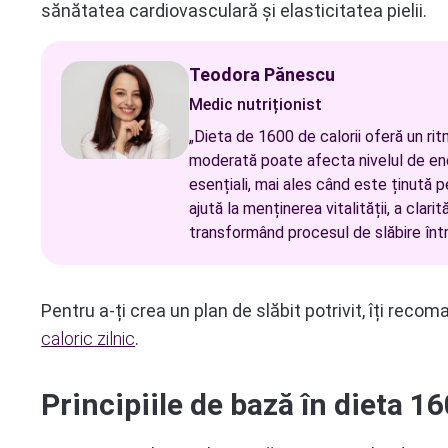
sănătatea cardiovasculară și elasticitatea pielii.
Teodora Pănescu
Medic nutriționist
„Dieta de 1600 de calorii oferă un ritm
moderată poate afecta nivelul de ene
esențiali, mai ales când este ținută 
ajută la menținerea vitalității, a clarit
transformând procesul de slăbire într-
Pentru a-ți crea un plan de slăbit potrivit, îți rec
caloric zilnic
.
Principiile de bază în dieta 16