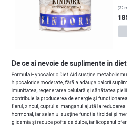
(32 r
18
De ce ai nevoie de suplimente în diet
Formula Hypocaloric Diet Aid susține metabolismul și
hipocalorice moderate, fără a adăuga calorii suplime
imunitatea, regenerarea celulară și sănătatea pielii
contribuie la producerea de energie și funcționare
fierul, zincul, cuprul și manganul ajută la reducerea 
hormonal, iar seleniul susține funcția tiroidei și m
glicemia și reduce pofta de dulce, iar licopenul ofer