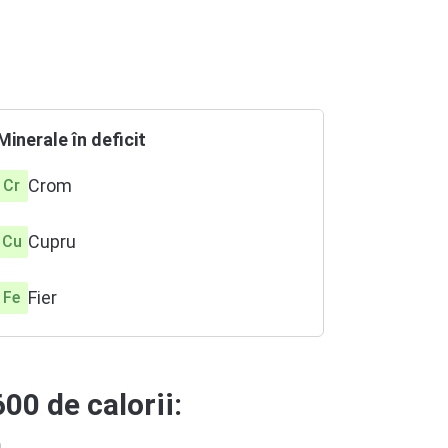
Minerale în deficit
Crom
Cr
Cupru
Cu
Fier
Fe
Magneziu
Mg
00 de calorii:
Seleniu
Se
ă