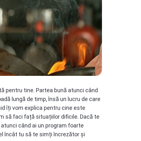
vită pentru tine. Partea bună atunci când
ioadă lungă de timp, însă un lucru de care
id îți vom explica pentru cine este
 să faci față situațiilor dificile. Dacă te
ii atunci când ai un program foarte
l încât tu să te simți încrezător și