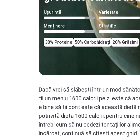
Ușurință
Varietate
Menținere
Științific
30% Proteine
50% Carbohidrați
20% Grăsimi
Dacă vrei să slăbești într-un mod sănătos
ții un meniu 1600 calorii pe zi este că ac
e bine să ții cont este că această dietă 
potrivită dieta 1600 calorii, pentru cine n
întrebi cum să nu cedezi tentațiilor alim
încărcat, continuă să citești acest ghid. 