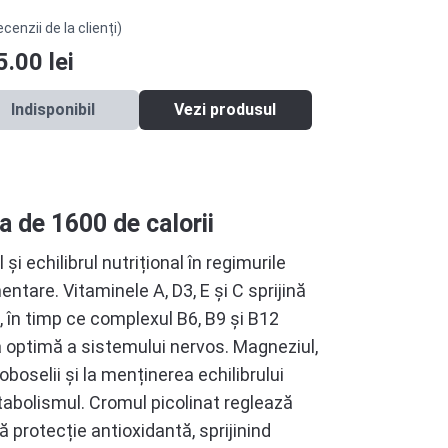
ecenzii de la clienți)
5.00
lei
Indisponibil
Vezi produsul
a de 1600 de calorii
 echilibrul nutrițional în regimurile
ntare. Vitaminele A, D3, E și C sprijină
, în timp ce complexul B6, B9 și B12
a optimă a sistemului nervos. Magneziul,
oboselii și la menținerea echilibrului
etabolismul. Cromul picolinat reglează
ă protecție antioxidantă, sprijinind