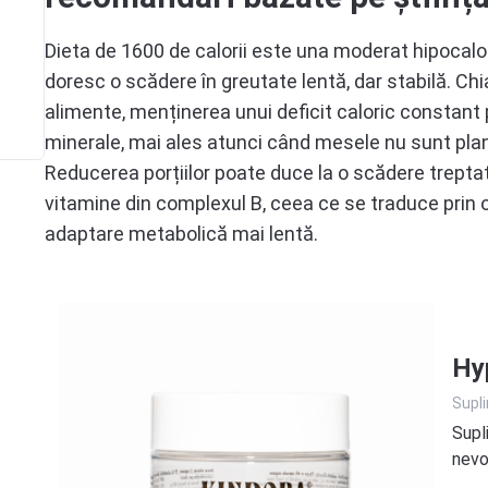
Vitamina B12
B12
Dieta de 1600 de calorii este una moderat hipocalo
Vitamina C
doresc o scădere în greutate lentă, dar stabilă. Ch
C
alimente, menținerea unui deficit caloric constant 
minerale, mai ales atunci când mesele nu sunt plan
Reducerea porțiilor poate duce la o scădere treptată
vitamine din complexul B, ceea ce se traduce prin 
adaptare metabolică mai lentă.
Hyp
Supl
Supl
nevoi