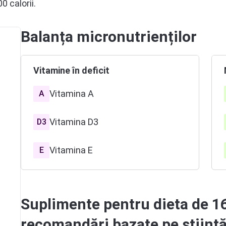
0 calorii.
Balanța micronutrienților
Vitamine în deficit
Vitamina A
A
Vitamina D3
D3
Vitamina E
E
Vitamina B6
B6
Suplimente pentru dieta de 16
Vitamina B9
B9
recomandări bazate pe științ