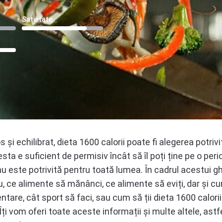
Sațietate
 și echilibrat, dieta 1600 calorii poate fi alegerea potri
esta e suficient de permisiv încât să îl poți ține pe o per
nu este potrivită pentru toată lumea. În cadrul acestui gh
u, ce alimente să mănânci, ce alimente să eviți, dar și cum
entare, cât sport să faci, sau cum să ții dieta 1600 calor
Îți vom oferi toate aceste informații și multe altele, astfe