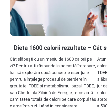
Dieta 1600 calorii rezultate – Cât s
Cât slăbești cu un meniu de 1600 calorii pe
Atun
zi? Pentru a-ți răspunde la această întrebare,
calor
hai să explorăm două concepte esențiale
TDEE-
pentru a înțelege procesul de pierdere în
slăbi
greutate: TDEE și metabolismul bazal. TDEE,
jur d
sau Cheltuiala Zilnică de Energie, reprezintă
calor
cantitatea totală de calorii pe care corpul tău
aprox
o arde într-o zi, luând în considerare
= 500