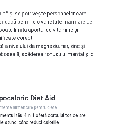
Zinc
Zn
rică și se potrivește persoanelor care
Mangan
iar dacă permite o varietate mai mare de
Mn
poate limita aportul de vitamine și
ificate corect.
 a nivelului de magneziu, fier, zinc și
oboseală, scăderea tonusului mental și o
ocaloric Diet Aid
imente alimentare pentru diete
imentul tău 4 în 1 oferă corpului tot ce are
e atunci când reduci caloriile.