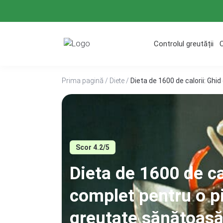
Treci
la
conținut
Controlul greutății
Prima pagină
/
Diete
/
Dieta de 1600 de calorii: Ghi
Scor 4.2/5
Dieta de 1600 de ca
complet pentru o pi
greutate sănătoas