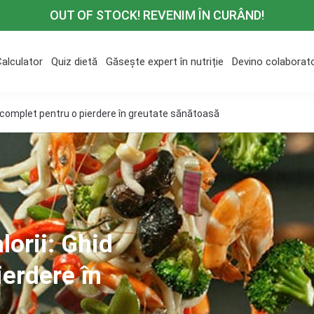
OUT OF STOCK! REVENIM ÎN CURÂND!
Calculator
Quiz dietă
Găsește expert în nutriție
Devino colaborat
d complet pentru o pierdere în greutate sănătoasă
lorii: Ghid
erdere în
ă