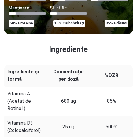
Menținere
Științific
50% Proteine
15% Carbohidrați
35% Grăsimi
Ingrediente
Ingrediente și
Concentrație
%DZR
formă
per doză
Vitamina A
(Acetat de
680 ug
85%
Retinol )
Vitamina D3
25 ug
500%
(Colecalciferol)