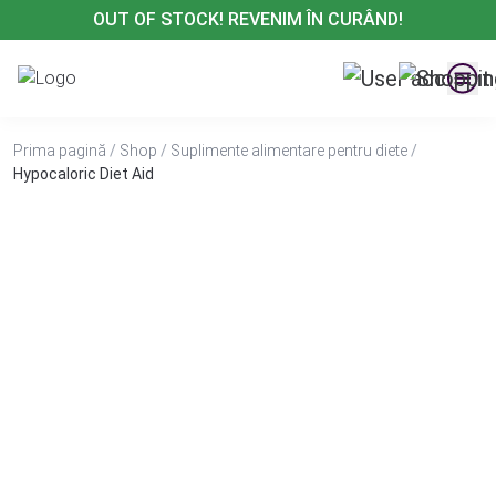
Treci
OUT OF STOCK! REVENIM ÎN CURÂND!
la
conținut
Prima pagină
/
Shop
/
Suplimente alimentare pentru diete
/
Hypocaloric Diet Aid