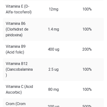
Vitamina E (D-
12mg
100%
Alfa-tocoferol)
Vitamina B6
(Clorhidrat de
1.4 mg
100%
piridoxina)
Vitamina B9
400 ug
200%
(Acid folic)
Vitamina B12
(Ciancobalamina
2.5 ug
100%
)
Vitamina C (Acid
80 mg
100%
Ascorbic)
Crom (Crom
200 ug
500%