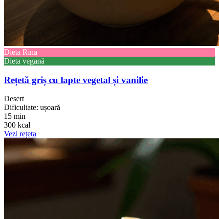
Dieta Rina
Dieta vegană
Rețetă griș cu lapte vegetal și vanilie
Desert
Dificultate: ușoară
15 min
300 kcal
Vezi rețeta