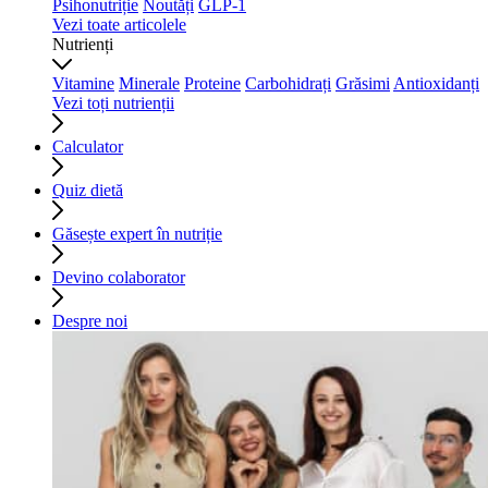
Psihonutriție
Noutăți
GLP-1
Vezi toate articolele
Nutrienți
Vitamine
Minerale
Proteine
Carbohidrați
Grăsimi
Antioxidanți
Vezi toți nutrienții
Calculator
Quiz dietă
Găsește expert în nutriție
Devino colaborator
Despre noi