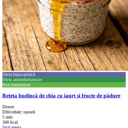
Dieta hipocalorică
Dieta antiinflamatoare
Post intermitent
Rețeta budincă de chia cu iaurt și fructe de pădure
Desert
Dificultate: ușoară
5 min
300 kcal
Vezi rețeta