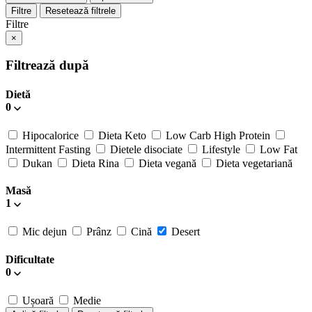
Filtre
Resetează filtrele
Filtre
×
Filtrează după
Dietă
0
Hipocalorice
Dieta Keto
Low Carb High Protein
Intermittent Fasting
Dietele disociate
Lifestyle
Low Fat
Dukan
Dieta Rina
Dieta vegană
Dieta vegetariană
Masă
1
Mic dejun
Prânz
Cină
Desert
Dificultate
0
Ușoară
Medie