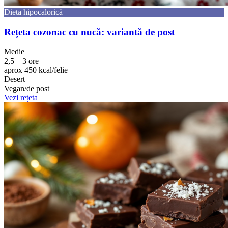
Dieta hipocalorică
Rețeta cozonac cu nucă: variantă de post
Medie
2,5 – 3 ore
aprox 450 kcal/felie
Desert
Vegan/de post
Vezi rețeta