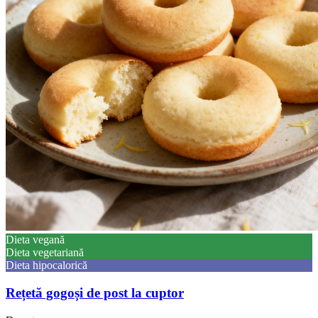
Dieta vegană
Dieta vegetariană
Dieta hipocalorică
Rețetă gogoși de post la cuptor