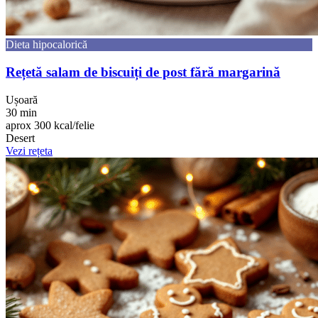
Dieta hipocalorică
Rețetă salam de biscuiți de post fără margarină
Ușoară
30 min
aprox 300 kcal/felie
Desert
Vezi rețeta