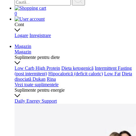
0
Cont
Logare
Inregistrare
Magazin
Magazin
Suplimente pentru diete
Low Carb High Protein
Dieta ketogenică
Intermittent Fasting
(post intermitent)
Hipocalorică (deficit caloric)
Low Fat
Dieta
disociată
Dukan
Rina
Vezi toate suplimentele
Suplimente pentru energie
Daily Energy Support