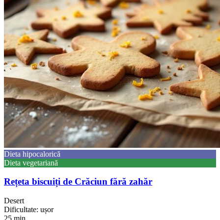
Dieta hipocalorică
Dieta vegetariană
Rețeta biscuiți de Crăciun fără zahăr
Desert
Dificultate: ușor
25 min