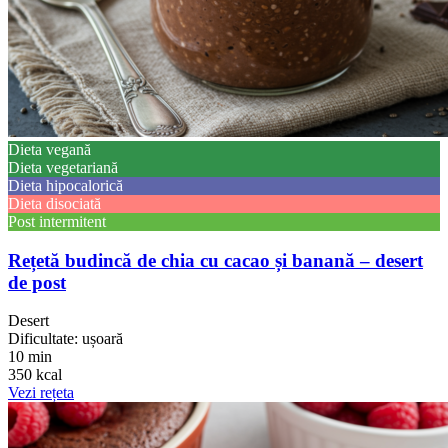
Dieta vegană
Dieta vegetariană
Dieta hipocalorică
Dieta disociată
Post intermitent
Rețetă budincă de chia cu cacao și banană – desert
de post
Desert
Dificultate: ușoară
10 min
350 kcal
Vezi rețeta