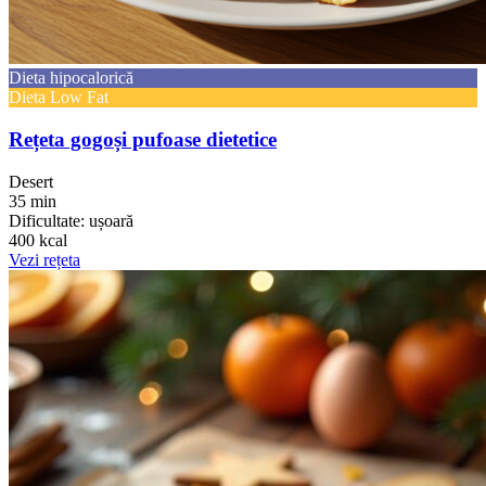
Dieta hipocalorică
Dieta Low Fat
Rețeta gogoși pufoase dietetice
Desert
35 min
Dificultate: ușoară
400 kcal
Vezi rețeta