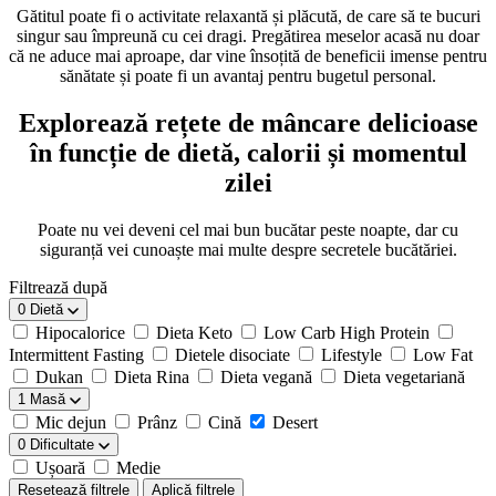
Gătitul poate fi o activitate relaxantă și plăcută, de care să te bucuri
singur sau împreună cu cei dragi. Pregătirea meselor acasă nu doar
că ne aduce mai aproape, dar vine însoțită de beneficii imense pentru
sănătate și poate fi un avantaj pentru bugetul personal.
Explorează rețete de mâncare delicioase
în funcție de dietă, calorii și momentul
zilei
Poate nu vei deveni cel mai bun bucătar peste noapte, dar cu
siguranță vei cunoaște mai multe despre secretele bucătăriei.
Filtrează după
0
Dietă
Hipocalorice
Dieta Keto
Low Carb High Protein
Intermittent Fasting
Dietele disociate
Lifestyle
Low Fat
Dukan
Dieta Rina
Dieta vegană
Dieta vegetariană
1
Masă
Mic dejun
Prânz
Cină
Desert
0
Dificultate
Ușoară
Medie
Resetează filtrele
Aplică filtrele