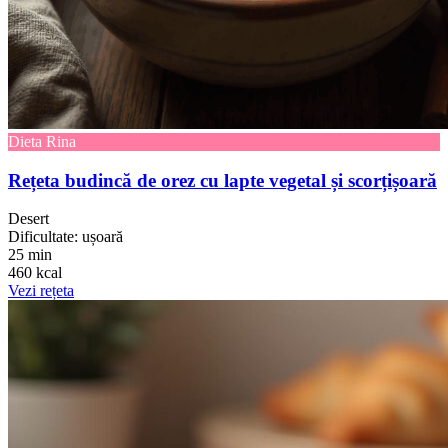
Dieta Rina
Rețeta budincă de orez cu lapte vegetal și scorțișoară
Desert
Dificultate: ușoară
25 min
460 kcal
Vezi rețeta