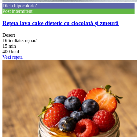
Dieta hipocalorică
Post intermitent
Rețeta lava cake dietetic cu ciocolată și zmeură
Desert
Dificultate: ușoară
15 min
400 kcal
Vezi rețeta