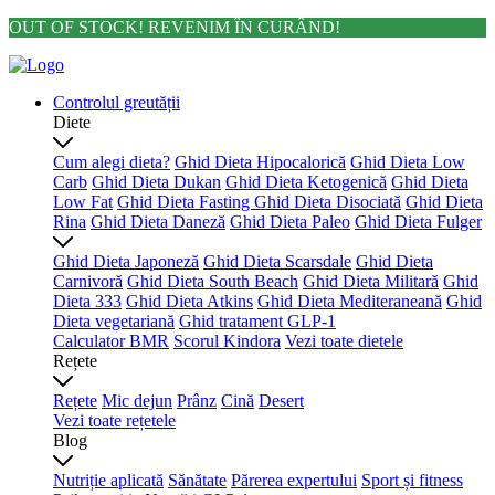
Treci
OUT OF STOCK! REVENIM ÎN CURÂND!
la
conținut
Controlul greutății
Diete
Cum alegi dieta?
Ghid Dieta Hipocalorică
Ghid Dieta Low
Carb
Ghid Dieta Dukan
Ghid Dieta Ketogenică
Ghid Dieta
Low Fat
Ghid Dieta Fasting
Ghid Dieta Disociată
Ghid Dieta
Rina
Ghid Dieta Daneză
Ghid Dieta Paleo
Ghid Dieta Fulger
Ghid Dieta Japoneză
Ghid Dieta Scarsdale
Ghid Dieta
Carnivoră
Ghid Dieta South Beach
Ghid Dieta Militară
Ghid
Dieta 333
Ghid Dieta Atkins
Ghid Dieta Mediteraneană
Ghid
Dieta vegetariană
Ghid tratament GLP-1
Calculator BMR
Scorul Kindora
Vezi toate dietele
Rețete
Rețete
Mic dejun
Prânz
Cină
Desert
Vezi toate rețetele
Blog
Nutriție aplicată
Sănătate
Părerea expertului
Sport și fitness