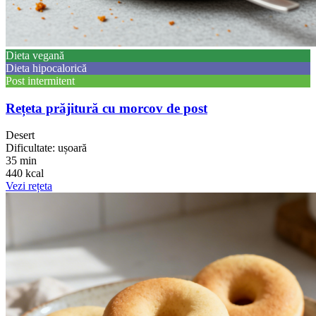
Dieta vegană
Dieta hipocalorică
Post intermitent
Rețeta prăjitură cu morcov de post
Desert
Dificultate: ușoară
35 min
440 kcal
Vezi rețeta