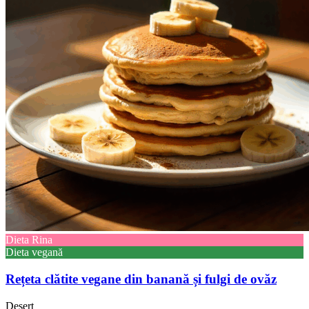
Dieta Rina
Dieta vegană
Rețeta clătite vegane din banană și fulgi de ovăz
Desert