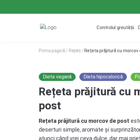
Treci
la
conținut
Controlul greutății
Prima pagină
/
Rețete
/
Rețeta prăjitură cu morcov
Dieta vegană
Dieta hipocalorică
Po
Rețeta prăjitură cu
post
Rețeta prăjitură cu morcov de post
este
deserturi simple, aromate și surprinzăto
atunci când vrei ceva dulce, dar mai prie