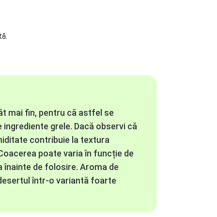
tă.
t mai fin, pentru că astfel se
e ingrediente grele. Dacă observi că
iditate contribuie la textura
Coacerea poate varia în funcție de
a înainte de folosire. Aroma de
esertul într-o variantă foarte