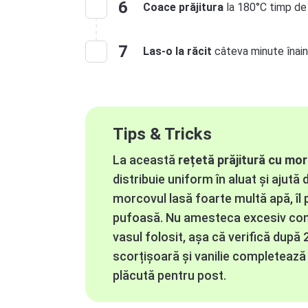
6
Coace prăjitura
la 180°C timp de 
7
Las-o la răcit
câteva minute înain
Tips & Tricks
La această
rețetă prăjitură cu mo
distribuie uniform în aluat și ajut
morcovul lasă foarte multă apă, îl 
pufoasă. Nu amesteca excesiv compo
vasul folosit, așa că verifică după
scorțișoară și vanilie completează
plăcută pentru post.