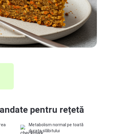
ndate pentru rețetă
rea
Metabolism normal pe toată
durata slăbitului