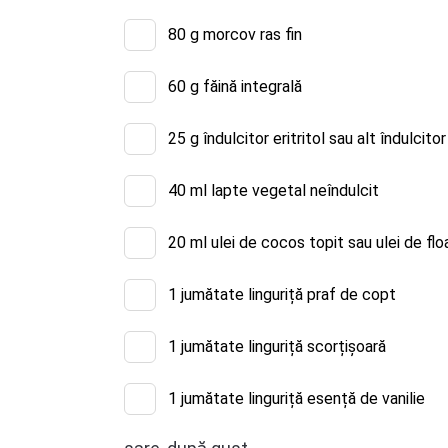
80
g morcov ras fin
60
g făină integrală
25
g îndulcitor eritritol sau alt îndulcit
40
ml lapte vegetal neîndulcit
20
ml ulei de cocos topit sau ulei de flo
1
jumătate linguriță praf de copt
1
jumătate linguriță scorțișoară
1
jumătate linguriță esență de vanilie