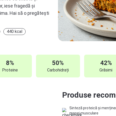
r, iese fragedă și
rima. Hai să o pregătești
440 kcal
8%
50%
42%
Proteine
Carbohidrați
Grăsimi
Produse recoma
Sinteză proteică și menține
masei musculare