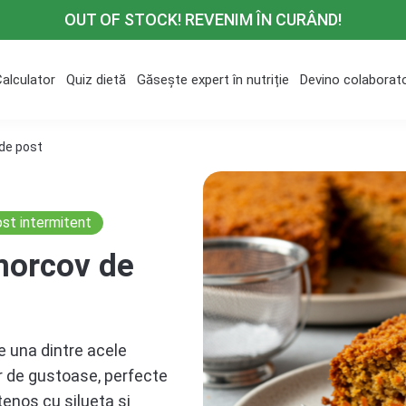
OUT OF STOCK! REVENIM ÎN CURÂND!
Calculator
Quiz dietă
Găsește expert în nutriție
Devino colaborat
 de post
st intermitent
 morcov de
 una dintre acele
r de gustoase, perfecte
tenos cu silueta și