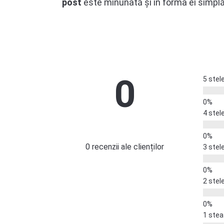
post
este minunată și în forma ei simplă
0
5 stel
4 stel
0 recenzii ale clienților
3 stel
2 stel
1 stea