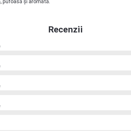
, pufoasă și aromată.
Recenzii
e
e
e
e