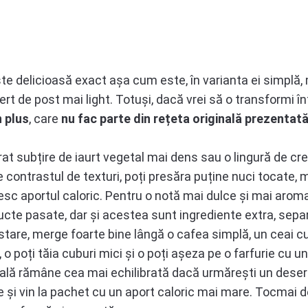
te delicioasă exact așa cum este, în varianta ei simplă, 
ert de post mai light. Totuși, dacă vrei să o transformi î
n plus
, care
nu fac parte din rețeta originală prezentat
t subțire de iaurt vegetal mai dens sau o lingură de cr
 contrastul de texturi, poți presăra puține nuci tocate, m
esc aportul caloric. Pentru o notă mai dulce și mai aromat
ucte pasate, dar și acestea sunt ingrediente extra, sepa
stare, merge foarte bine lângă o cafea simplă, un ceai 
o poți tăia cuburi mici și o poți așeza pe o farfurie cu u
inală rămâne cea mai echilibrată dacă urmărești un desert
 și vin la pachet cu un aport caloric mai mare. Tocmai 