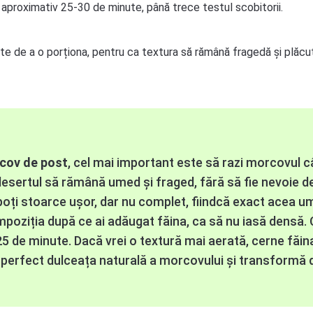
aproximativ 25-30 de minute, până trece testul scobitorii.
te de a o porționa, pentru ca textura să rămână fragedă și plăcu
rcov de post
, cel mai important este să razi morcovul câ
ă desertul să rămână umed și fraged, fără să fie nevoie d
poți stoarce ușor, dar nu complet, fiindcă exact acea um
ziția după ce ai adăugat făina, ca să nu iasă densă. 
 25 de minute. Dacă vrei o textură mai aerată, cerne făin
 perfect dulceața naturală a morcovului și transformă d