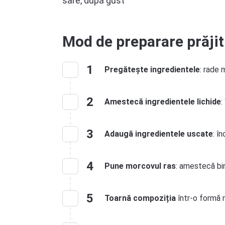
sare, după gust
Mod de preparare prăji
1
Pregătește ingredientele
: rade 
2
Amestecă ingredientele lichide
:
3
Adaugă ingredientele uscate
: î
4
Pune morcovul ras
: amestecă bi
5
Toarnă compoziția
într-o formă 