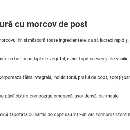
tură cu morcov de post
morcovul fin și măsoară toate ingredientele, ca să lucrezi rapid și 
 într-un bol, pune laptele vegetal, uleiul topit și esența de vanilie.
ncorporează făina integrală, îndulcitorul, praful de copt, scorțișoar
ne până obții o compoziție omogenă, ușor densă, dar moale.
mică tapetată cu hârtie de copt sau într-un vas termorezistent m