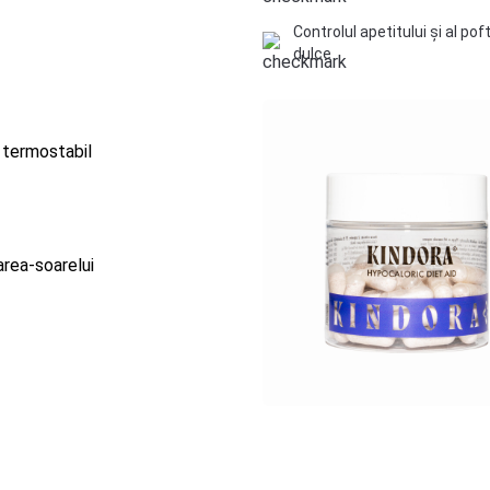
Controlul apetitului și al pof
dulce
or termostabil
area-soarelui