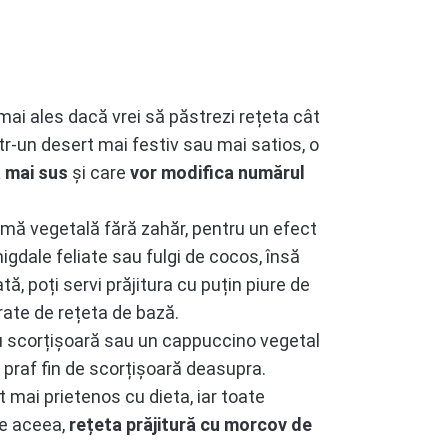
mai ales dacă vrei să păstrezi rețeta cât
ntr-un desert mai festiv sau mai satios, o
ă mai sus
și care
vor modifica numărul
emă vegetală fără zahăr, pentru un efect
igdale feliate sau fulgi de cocos, însă
ă, poți servi prăjitura cu puțin piure de
rate de rețeta de bază.
cu scorțișoară sau un cappuccino vegetal
n praf fin de scorțișoară deasupra.
 mai prietenos cu dieta, iar toate
de aceea,
rețeta prăjitură cu morcov de