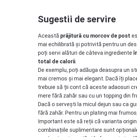
Sugestii de servire
Această
prăjitură cu morcov de post
es
mai echilibrată și potrivită pentru un des
poți servi alături de câteva ingrediente
î
total de calorii
.
De exemplu, poți adăuga deasupra un stra
mai cremos și mai elegant. Dacă îți place
trebuie să ții cont că aceste adaosuri cr
mere fără zahăr sau cu un topping din fr
Dacă o servești la micul dejun sau ca gu
fără zahăr. Pentru un plating mai frumos, 
Important este să reții că varianta orig
combinațiile suplimentare sunt opționale