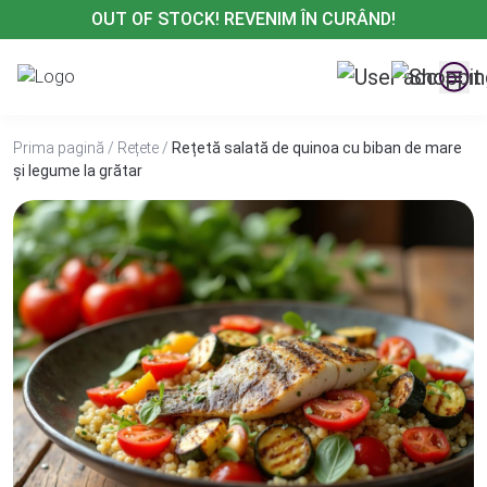
Treci
OUT OF STOCK! REVENIM ÎN CURÂND!
la
conținut
Prima pagină
/
Rețete
/
Rețetă salată de quinoa cu biban de mare
și legume la grătar