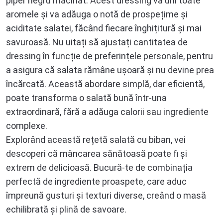
piper negru măcinat. Acest dressing va uni toate
aromele și va adăuga o notă de prospețime și
aciditate salatei, făcând fiecare înghițitură și mai
savuroasă. Nu uitați să ajustați cantitatea de
dressing în funcție de preferințele personale, pentru
a asigura că salata rămâne ușoară și nu devine prea
încărcată. Această abordare simplă, dar eficientă,
poate transforma o salată bună într-una
extraordinară, fără a adăuga calorii sau ingrediente
complexe.
Explorând această rețetă salată cu biban, vei
descoperi că mâncarea sănătoasă poate fi și
extrem de delicioasă. Bucură-te de combinația
perfectă de ingrediente proaspete, care aduc
împreună gusturi și texturi diverse, creând o masă
echilibrată și plină de savoare.