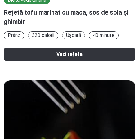
Rețetă tofu marinat cu maca, sos de soia și
ghimbir
Prânz
320 calorii
Ușoară
40 minute
Vezi rețeta