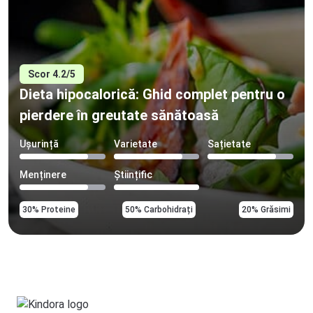
Scor 4.2/5
Dieta hipocalorică: Ghid complet pentru o
pierdere în greutate sănătoasă
Ușurință
Varietate
Sațietate
Menținere
Științific
30% Proteine
50% Carbohidrați
20% Grăsimi