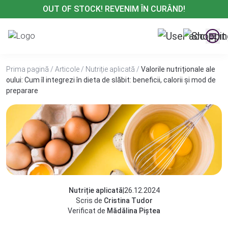
Treci
OUT OF STOCK! REVENIM ÎN CURÂND!
la
conținut
Prima pagină
/
Articole
/
Nutriție aplicată
/
Valorile nutriționale ale
oului: Cum îl integrezi în dieta de slăbit: beneficii, calorii și mod de
preparare
Nutriție aplicată
|
26.12.2024
Scris de
Cristina Tudor
Verificat de
Mădălina Piștea