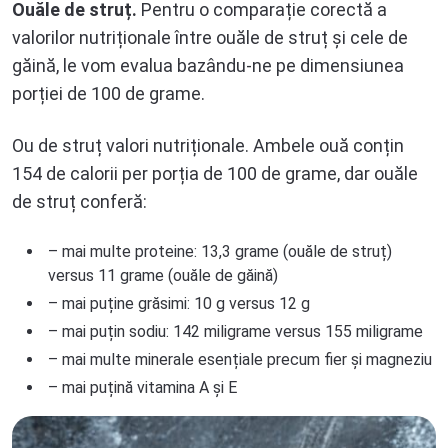
Ouăle de struț.
Pentru o comparație corectă a
valorilor nutriționale între ouăle de struț și cele de
găină, le vom evalua bazându-ne pe dimensiunea
porției de 100 de grame.
Ou de struț valori nutriționale. Ambele ouă conțin
154 de calorii per porția de 100 de grame, dar ouăle
de struț conferă:
– mai multe proteine: 13,3 grame (ouăle de struț)
versus 11 grame (ouăle de găină)
– mai puține grăsimi: 10 g versus 12 g
– mai puțin sodiu: 142 miligrame versus 155 miligrame
– mai multe minerale esențiale precum fier și magneziu
– mai puțină vitamina A și E