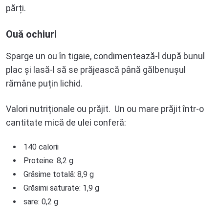
părți.
Ouă ochiuri
Sparge un ou în tigaie, condimentează-l după bunul
plac și lasă-l să se prăjească până gălbenușul
rămâne puțin lichid.
Valori nutriționale ou prăjit. Un ou mare prăjit într-o
cantitate mică de ulei conferă:
140 calorii
Proteine: ​​8,2 g
Grăsime totală: 8,9 g
Grăsimi saturate: 1,9 g
sare: 0,2 g