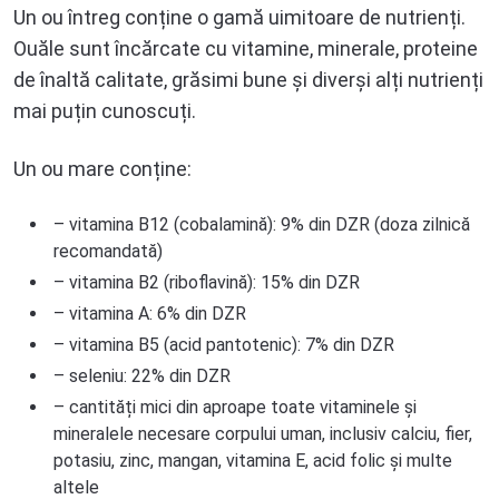
Un ou întreg conține o gamă uimitoare de nutrienți.
Ouăle sunt încărcate cu vitamine, minerale, proteine ​​
de înaltă calitate, grăsimi bune și diverși alți nutrienți
mai puțin cunoscuți.
Un ou mare conține:
– vitamina B12 (cobalamină): 9% din DZR (doza zilnică
recomandată)
– vitamina B2 (riboflavină): 15% din DZR
– vitamina A: 6% din DZR
– vitamina B5 (acid pantotenic): 7% din DZR
– seleniu: 22% din DZR
– cantități mici din aproape toate vitaminele și
mineralele necesare corpului uman, inclusiv calciu, fier,
potasiu, zinc, mangan, vitamina E, acid folic și multe
altele