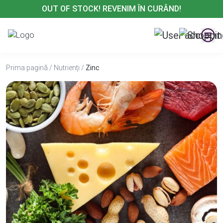
Treci
OUT OF STOCK! REVENIM ÎN CURÂND!
la
conținut
Prima pagină
/
Nutrienți
/
Zinc