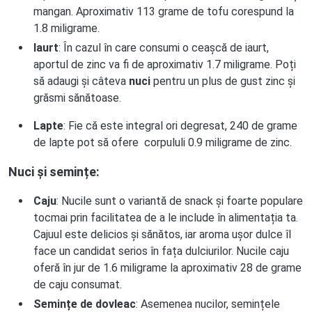
mangan. Aproximativ 113 grame de tofu corespund la
1.8 miligrame.
Iaurt
: În cazul în care consumi o ceașcă de iaurt,
aportul de zinc va fi de aproximativ 1.7 miligrame. Poți
să adaugi și câteva
nuci
pentru un plus de gust zinc și
grăsmi sănătoase.
Lapte
: Fie că este integral ori degresat, 240 de grame
de lapte pot să ofere corpululi 0.9 miligrame de zinc.
Nuci și semințe:
Caju
: Nucile sunt o variantă de snack și foarte populare
tocmai prin facilitatea de a le include în alimentația ta.
Cajuul este delicios și sănătos, iar aroma ușor dulce îl
face un candidat serios în fața dulciurilor. Nucile caju
oferă în jur de 1.6 miligrame la aproximativ 28 de grame
de caju consumat.
Semințe de dovleac
: Asemenea nucilor, semințele