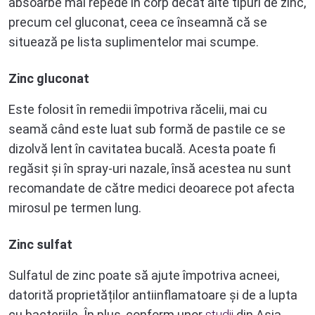
absoarbe mai repede în corp decât alte tipuri de zinc,
precum cel gluconat, ceea ce înseamnă că se
situează pe lista suplimentelor mai scumpe.
Zinc gluconat
Este folosit în remedii împotriva răcelii, mai cu
seamă când este luat sub formă de pastile ce se
dizolvă lent în cavitatea bucală. Acesta poate fi
regăsit și în spray-uri nazale, însă acestea nu sunt
recomandate de către medici deoarece pot afecta
mirosul pe termen lung.
Zinc sulfat
Sulfatul de zinc poate să ajute împotriva acneei,
datorită proprietăților antiinflamatoare și de a lupta
cu bacteriile. În plus, conform unor
studii
din Asia,