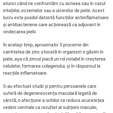
atunci când ne confruntăm cu acneea sau în cazul
iritațiilor, eczemelor sau a ulcerelor de piele. Acest
lucru este posibil datorită funcțiilor antiinflamatoare
și antibacteriene care acționează ca adjuvant în
vindecarea pielii.
În același timp, aproximativ 5 procente din
cantitatea de zinc stocată în organism o găsim în
piele, așa că zincul joacă un rol notabil în creșterea
celulelor, formarea colagenului, și în răspunsul la
reacțiile inflamatoare.
S-au efectuat studii și pentru persoanele care
suferă de degenerescența maculară legată de
vârstă, o afecțiune a ochilor ce reduce acuratețea
vederii centrale ca rezultat al subțierii maculei,