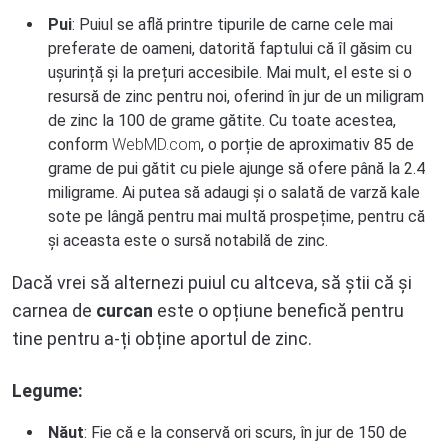
Pui
: Puiul se află printre tipurile de carne cele mai
preferate de oameni, datorită faptului că îl găsim cu
ușurință și la prețuri accesibile. Mai mult, el este si o
resursă de zinc pentru noi, oferind în jur de un miligram
de zinc la 100 de grame gătite. Cu toate acestea,
conform
WebMD.com
, o porție de aproximativ 85 de
grame de pui gătit cu piele ajunge să ofere până la 2.4
miligrame. Ai putea să adaugi și o salată de varză kale
sote pe lângă pentru mai multă prospețime, pentru că
și aceasta este o sursă notabilă de zinc.
Dacă vrei să alternezi puiul cu altceva, să știi că și
carnea de
curcan
este o opțiune benefică pentru
tine pentru a-ți obține aportul de zinc.
Legume:
Năut
: Fie că e la conservă ori scurs, în jur de 150 de