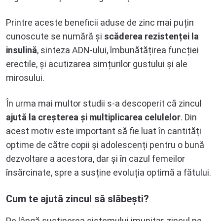
Printre aceste beneficii aduse de zinc mai puțin
cunoscute se numără și
scăderea rezistenței la
insulină
, sinteza ADN-ului, îmbunătățirea funcției
erectile, și acutizarea simțurilor gustului și ale
mirosului.
În urma mai multor studii s-a descoperit că zincul
ajută la creșterea și multiplicarea celulelor
. Din
acest motiv este important să fie luat în cantități
optime de către copii și adolescenți pentru o bună
dezvoltare a acestora, dar și în cazul femeilor
însărcinate, spre a susține evoluția optimă a fătului.
Cum te ajută zincul să slăbești?
Pe lângă susținerea sistemului imunitar, zincul ne