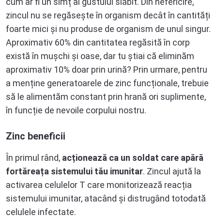
cum ar fi un simț al gustului slăbit. Din nefericire,
zincul nu se regăsește în organism decât în cantități
foarte mici și nu produse de organism de unul singur.
Aproximativ 60% din cantitatea regăsită în corp
există în mușchi și oase, dar tu știai că eliminăm
aproximativ 10% doar prin urină? Prin urmare, pentru
a menține generatoarele de zinc funcționale, trebuie
să le alimentăm constant prin hrană ori suplimente,
în funcție de nevoile corpului nostru.
Zinc beneficii
În primul rând,
acționează ca un soldat care apără
fortăreața sistemului tău imunitar
. Zincul ajută la
activarea celulelor T care monitorizează reacția
sistemului imunitar, atacând și distrugând totodată
celulele infectate.