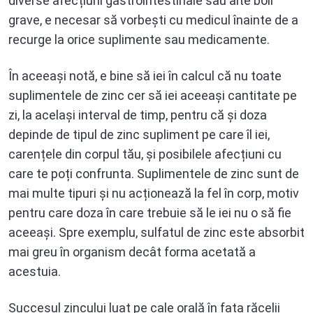
diverse afecțiuni gastrointestinale sau alte boli
grave, e necesar să vorbești cu medicul înainte de a
recurge la orice suplimente sau medicamente.
În aceeași notă, e bine să iei în calcul că nu toate
suplimentele de zinc cer să iei aceeași cantitate pe
zi, la același interval de timp, pentru că și doza
depinde de tipul de zinc supliment pe care îl iei,
carențele din corpul tău, și posibilele afecțiuni cu
care te poți confrunta. Suplimentele de zinc sunt de
mai multe tipuri și nu acționează la fel în corp, motiv
pentru care doza în care trebuie să le iei nu o să fie
aceeași. Spre exemplu, sulfatul de zinc este absorbit
mai greu în organism decât forma acetată a
acestuia.
Succesul zincului luat pe cale orală în fața răcelii