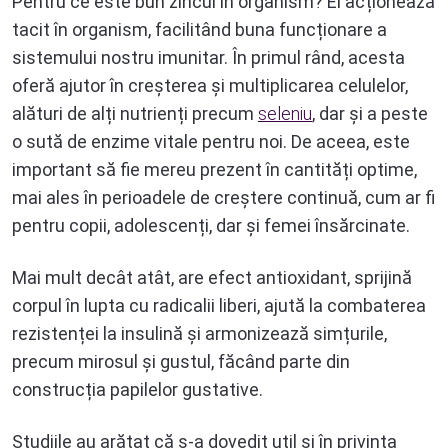
Pentru ce este bun zincul în organism? El acționează
tacit în organism, facilitând buna funcționare a
sistemului nostru imunitar. În primul rând, acesta
oferă ajutor în creșterea și multiplicarea celulelor,
alături de alți nutrienți precum
seleniu
, dar și a peste
o sută de enzime vitale pentru noi. De aceea, este
important să fie mereu prezent în cantități optime,
mai ales în perioadele de creștere continuă, cum ar fi
pentru copii, adolescenți, dar și femei însărcinate.
Mai mult decât atât, are efect antioxidant, sprijină
corpul în lupta cu radicalii liberi, ajută la combaterea
rezistenței la insulină și armonizează simțurile,
precum mirosul și gustul, făcând parte din
construcția papilelor gustative.
Studiile au arătat că s-a dovedit util și în privința