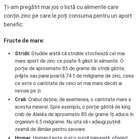
Ți-am pregătit mai jos o listă cu alimente care
conțin zinc pe care le poți consuma pentru un aport
benefic:
Fructe de mare:
Stridii
: Studiile arată că stridiile stochează cel mai
mare aport de zinc ce poate fi găsit în alimente. O
porție de aproximativ 85 de grame de stridii gătite,
prăjite sau pane poartă 74.1 de miligrame de zinc, ceea
ce este o cantitate de cinci ori mai mare decât ai
nevoie pe zi.
Crab
: Crabul deține, de asemenea, o cantitate mare a
acestui mineral. Spre exemplu, o porție gătită de king
crab de Alaska de aproximativ 85 de grame îți aduce în
organism 6.5 miligrame. Nu uita să-i adaugi puțină
zeamă de lămâie pentru savoare.
Homar
: Homarul este și el o sursă minunată, oferind