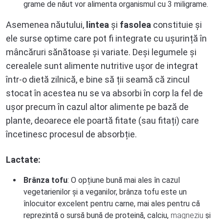
grame de năut vor alimenta organismul cu 3 miligrame.
Asemenea năutului,
lintea
și
fasolea
constituie și
ele surse optime care pot fi integrate cu ușurință în
mâncăruri sănătoase și variate. Deși legumele și
cerealele sunt alimente nutritive ușor de integrat
într-o dietă zilnică, e bine să ții seamă că zincul
stocat în acestea nu se va absorbi în corp la fel de
ușor precum în cazul altor alimente pe bază de
plante, deoarece ele poartă fitate (sau fitați) care
încetinesc procesul de absorbție.
Lactate:
Brânza tofu
: O opțiune bună mai ales în cazul
vegetarienilor și a veganilor, brânza tofu este un
înlocuitor excelent pentru carne, mai ales pentru că
reprezintă o sursă bună de proteină, calciu,
magneziu
și