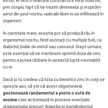
evitat, ei fiind o realitate constantă a vieții noastre,
prin simplu fapt că ne trezim dimineața și inspirăm
aerul din jurul nostru, radicalii liberi ni se infiltrează în
organism.
În cantitate mare, aceștia pot să producă rău în
organismul nostru, fiind asociați cu multiple boli, ca
diabetul, bolile de inimă sau cancerul. Drept urmare,
este esențial să ne menținem optimă doza de zinc
pentru a putea răzbate în această luptă inevitabilă
cu ei.
Dacă și tu credeai că lista cu beneficii zinc în corp se
oprește aici, să știi că acest oligomineral
gestionează randamentul a peste o sută de
enzime
care acționează în procese esențiale
organismului precum digestia și metabolismul.