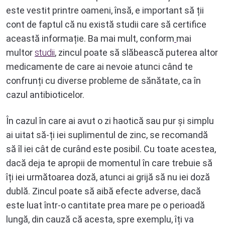
este vestit printre oameni, însă, e important să ții
cont de faptul că nu există studii care să certifice
această informație. Ba mai mult, conform
mai
multor
studii
, zincul poate să slăbească puterea altor
medicamente de care ai nevoie atunci când te
confrunți cu diverse probleme de sănătate, ca în
cazul antibioticelor.
În cazul în care ai avut o zi haotică sau pur și simplu
ai uitat să-ți iei suplimentul de zinc, se recomandă
să îl iei cât de curând este posibil. Cu toate acestea,
dacă deja te apropii de momentul în care trebuie să
îți iei următoarea doză, atunci ai grijă să nu iei doză
dublă. Zincul poate să aibă efecte adverse, dacă
este luat într-o cantitate prea mare pe o perioadă
lungă, din cauză că acesta, spre exemplu, îți va