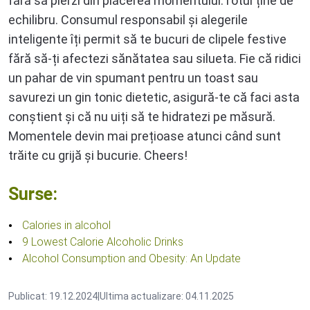
fără să pierzi din plăcerea momentului.Totul ține de
echilibru. Consumul responsabil și alegerile
inteligente îți permit să te bucuri de clipele festive
fără să-ți afectezi sănătatea sau silueta. Fie că ridici
un pahar de vin spumant pentru un toast sau
savurezi un gin tonic dietetic, asigură-te că faci asta
conștient și că nu uiți să te hidratezi pe măsură.
Momentele devin mai prețioase atunci când sunt
trăite cu grijă și bucurie. Cheers!
Surse:
Calories in alcohol
9 Lowest Calorie Alcoholic Drinks
Alcohol Consumption and Obesity: An Update
Publicat: 19.12.2024
|
Ultima actualizare: 04.11.2025