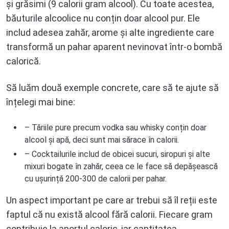
și grăsimi (9 calorii gram alcool). Cu toate acestea,
băuturile alcoolice nu conțin doar alcool pur. Ele
includ adesea zahăr, arome și alte ingrediente care
transformă un pahar aparent nevinovat într-o bombă
calorică.
Să luăm două exemple concrete, care să te ajute să
înțelegi mai bine:
– Tăriile pure precum vodka sau whisky conțin doar
alcool și apă, deci sunt mai sărace în calorii.
– Cocktailurile includ de obicei sucuri, siropuri și alte
mixuri bogate în zahăr, ceea ce le face să depășească
cu ușurință 200-300 de calorii per pahar.
Un aspect important pe care ar trebui să îl reții este
faptul că nu există alcool fără calorii. Fiecare gram
contribuie la aportul caloric, iar cantitatea