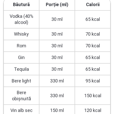
Băutură
Porție (ml)
Calorii
Vodka (40%
30 ml
65 kcal
alcool)
Whisky
30 ml
70 kcal
Rom
30 ml
70 kcal
Gin
30 ml
65 kcal
Tequila
30 ml
65 kcal
Bere light
330 ml
95 kcal
Bere
330 ml
150 kcal
obișnuită
Vin alb sec
150 ml
120 kcal