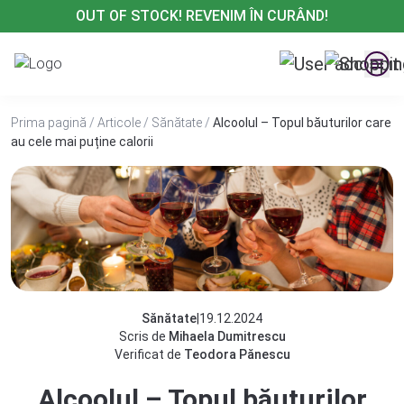
Treci
OUT OF STOCK! REVENIM ÎN CURÂND!
la
conținut
Prima pagină
/
Articole
/
Sănătate
/
Alcoolul – Topul băuturilor care
au cele mai puține calorii
Sănătate
|
19.12.2024
Scris de
Mihaela Dumitrescu
Verificat de
Teodora Pănescu
Alcoolul – Topul băuturilor