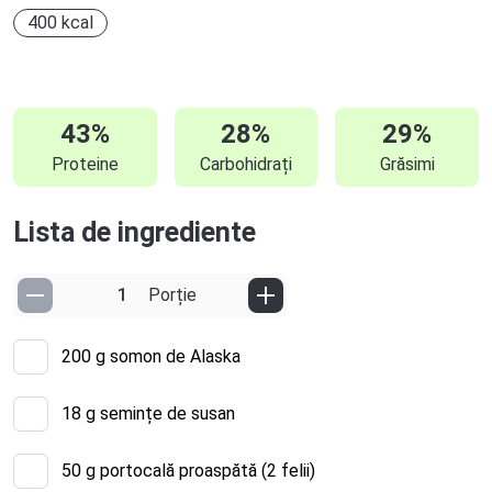
400 kcal
43%
28%
29%
Proteine
Carbohidrați
Grăsimi
Lista de ingrediente
Porție
200
g somon de Alaska
18
g semințe de susan
50
g portocală proaspătă (2 felii)