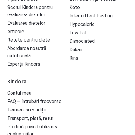
Scorul Kindora pentru
Keto
evaluarea dietelor
Intermittent Fasting
Evaluarea dietelor
Hypocaloric
Articole
Low Fat
Rețete pentru diete
Dissociated
Abordarea noastră
Dukan
nutrițională
Rina
Experții Kindora
Kindora
Contul meu
FAQ – întrebări frecvente
Termeni și condiții
Transport, plată, retur
Politică privind utilizarea
cookie-urilor