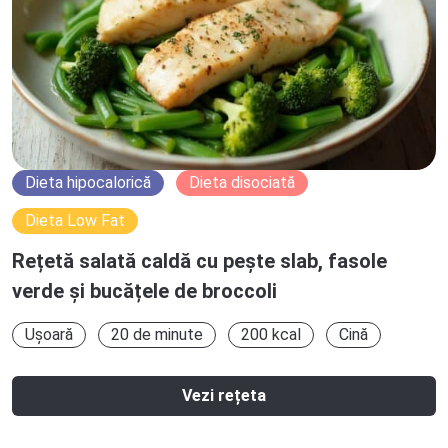
Dieta hipocalorică
Dieta disociată
Dieta Low Fat
Rețetă salată caldă cu pește slab, fasole
verde și bucățele de broccoli
Ușoară
20 de minute
200 kcal
Cină
Vezi rețeta