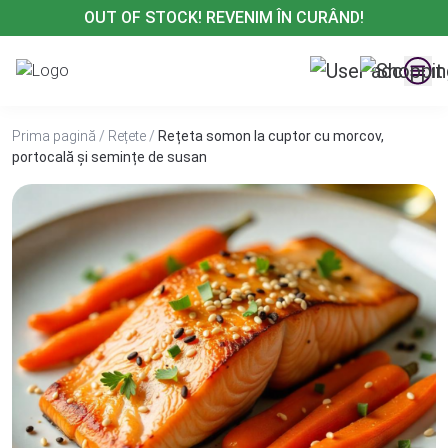
Treci
OUT OF STOCK! REVENIM ÎN CURÂND!
la
conținut
Prima pagină
/
Rețete
/
Rețeta somon la cuptor cu morcov,
portocală și semințe de susan