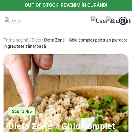
Treci
OUT OF STOCK! REVENIM ÎN CURÂND!
la
conținut
Prima pagină
/
Diete
/
Dieta Zone – Ghid complet pentru o pierdere
în greutate sănătoasă
Scor 3.4/5
Dieta Zone – Ghid complet