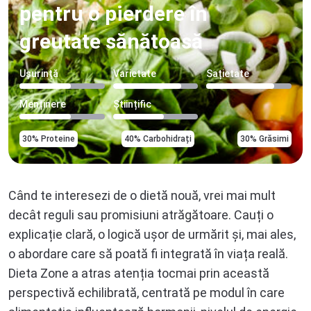
pentru o pierdere în
greutate sănătoasă
Ușurință
Varietate
Sațietate
Menținere
Științific
30% Proteine
40% Carbohidrați
30% Grăsimi
Când te interesezi de o dietă nouă, vrei mai mult
decât reguli sau promisiuni atrăgătoare. Cauți o
explicație clară, o logică ușor de urmărit și, mai ales,
o abordare care să poată fi integrată în viața reală.
Dieta Zone a atras atenția tocmai prin această
perspectivă echilibrată, centrată pe modul în care