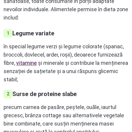
sănătoase, toate consumate în porții adaptate
nevoilor individuale. Alimentele permise în dieta zone
includ:
Legume variate
1
în special legume verzi și legume colorate (spanac,
broccoli, dovlecel, ardei, roșii), deoarece furnizează
fibre,
vitamine
și minerale și contribuie la menținerea
senzației de sațietate și a unui răspuns glicemic
stabil;
Surse de proteine slabe
2
precum carnea de pasăre, peștele, ouăle, iaurtul
grecesc, brânza cottage sau alternativele vegetale
bine combinate, care susțin menținerea masei
musculare și ajută la controlul apetitului;