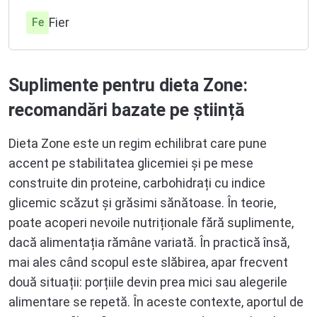
Vitamina C
C
Fier
Fe
Magneziu
Mg
Suplimente pentru dieta Zone:
Seleniu
Se
recomandări bazate pe știință
Zinc
Zn
Dieta Zone este un regim echilibrat care pune
accent pe stabilitatea glicemiei și pe mese
Mangan
Mn
construite din proteine, carbohidrați cu indice
glicemic scăzut și grăsimi sănătoase. În teorie,
poate acoperi nevoile nutriționale fără suplimente,
dacă alimentația rămâne variată. În practică însă,
mai ales când scopul este slăbirea, apar frecvent
două situații: porțiile devin prea mici sau alegerile
alimentare se repetă. În aceste contexte, aportul de