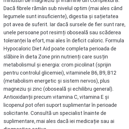
minusuri de magneziu și vitamine din complexul B.
Dacă fibrele rămân sub nivelul optim (mai ales când
legumele sunt insuficiente), digestia și sațietatea
pot avea de suferit. Iar dacă sursele de fier sunt rare,
unele persoane pot resimți oboseală sau scăderea
toleranței la efort, mai ales în deficit caloric. Formula
Hypocaloric Diet Aid poate completa perioada de
slăbire în dieta Zone prin nutrienți care susțin
metabolismul și energia: crom picolinat (sprijin
pentru controlul glicemiei), vitaminele B6, B9, B12
(metabolism energetic și sistem nervos), plus
magneziu și zinc (oboseală și echilibru general).
Antioxidanții precum vitamina C, vitamina E și
licopenul pot oferi suport suplimentar în perioade
solicitante. Consultă un specialist înainte de
suplimentare, mai ales dacă iei medicație sau ai