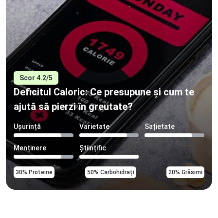
Scor 4.2/5
Deficitul Caloric: Ce presupune și cum te
ajută să pierzi în greutate?
Ușurință
Varietate
Sațietate
Menținere
Științific
30% Proteine
50% Carbohidrați
20% Grăsimi