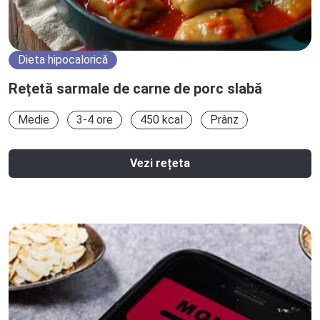
Dieta hipocalorică
Rețetă sarmale de carne de porc slabă
Medie
3-4 ore
450 kcal
Prânz
Vezi rețeta