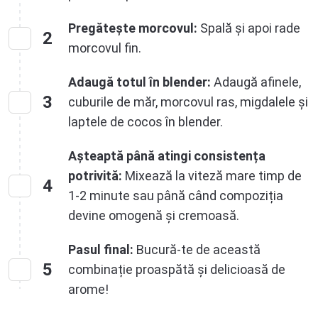
Pregătește morcovul:
Spală și apoi rade
2
morcovul fin.
Adaugă totul în blender:
Adaugă afinele,
3
cuburile de măr, morcovul ras, migdalele și
laptele de cocos în blender.
Așteaptă până atingi consistența
potrivită:
Mixează la viteză mare timp de
4
1-2 minute sau până când compoziția
devine omogenă și cremoasă.
Pasul final:
Bucură-te de această
5
combinație proaspătă și delicioasă de
arome!