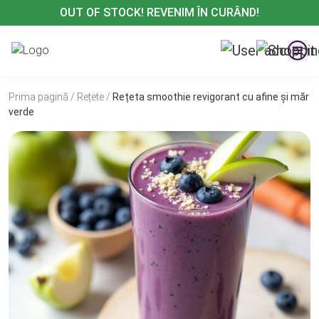
Treci
OUT OF STOCK! REVENIM ÎN CURÂND!
la
conținut
Prima pagină
/
Rețete
/
Rețeta smoothie revigorant cu afine și măr
verde