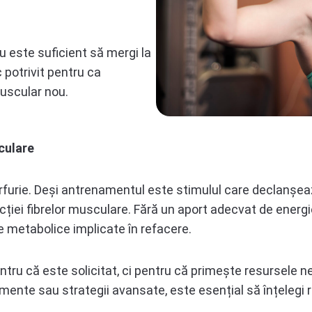
u este suficient să mergi la
 potrivit pentru ca
uscular nou.
culare
furie. Deși antrenamentul este stimulul care declanșea
iei fibrelor musculare. Fără un aport adecvat de energie
e metabolice implicate în refacere.
ntru că este solicitat, ci pentru că primește resursele n
ente sau strategii avansate, este esențial să înțelegi rol