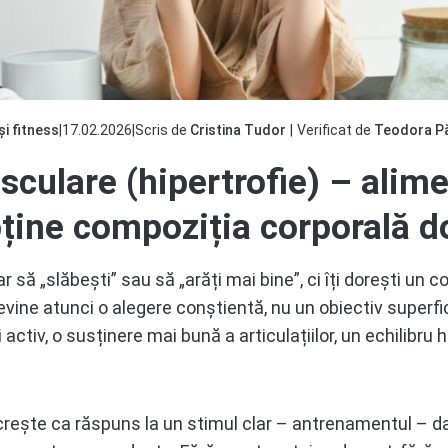
și fitness
|
17.02.2026
|
Scris de
Cristina Tudor
|
Verificat de
Teodora P
ulare (hipertrofie) – alimen
ține compoziția corporală d
să „slăbești” sau să „arăți mai bine”, ci îți dorești un c
vine atunci o alegere conștientă, nu un obiectiv super
activ, o susținere mai bună a articulațiilor, un echilibru
rește ca răspuns la un stimul clar – antrenamentul – dar 