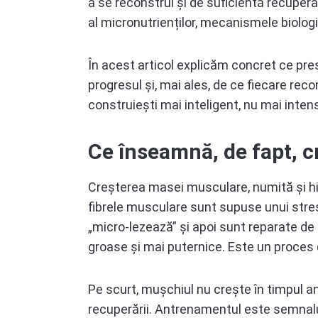
a se reconstrui și de suficientă recupera
al micronutrienților, mecanismele biologi
În acest articol explicăm concret ce pr
progresul și, mai ales, de ce fiecare rec
construiești mai inteligent, nu mai inten
Ce înseamnă, de fapt, 
Creșterea masei musculare, numită și hi
fibrele musculare sunt supuse unui stre
„micro-lezează” și apoi sunt reparate d
groase și mai puternice. Este un proces 
Pe scurt, mușchiul nu crește în timpul an
recuperării. Antrenamentul este semnalul