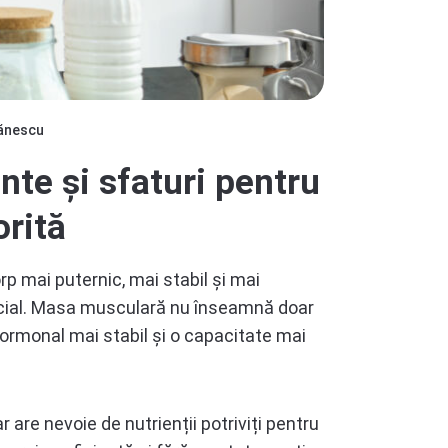
ănescu
te și sfaturi pentru
orită
orp mai puternic, mai stabil și mai
ficial. Masa musculară nu înseamnă doar
 hormonal mai stabil și o capacitate mai
are nevoie de nutrienții potriviți pentru