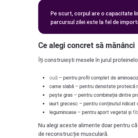
Pe scurt, corpul are o capacitate l
parcursul zilei este la fel de importa
Ce alegi concret să mănânci
Îți construiești mesele în jurul proteinelo
ouă
– pentru profil complet de aminoaciz
carne slabă – pentru densitate proteică 
pește gras – pentru combinația dintre pr
iaurt grecesc – pentru conținutul ridicat d
leguminoase – pentru aport vegetal și
fi
Nu alegi aceste alimente doar pentru că
de reconstrucție musculară.