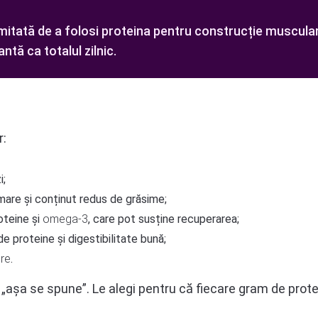
imitată de a folosi proteina pentru construcție muscular
ntă ca totalul zilnic.
r:
i;
mare și conținut redus de grăsime;
oteine și
omega-3
, care pot susține recuperarea;
e proteine și digestibilitate bună;
bre
.
 „așa se spune”. Le alegi pentru că fiecare gram de pro