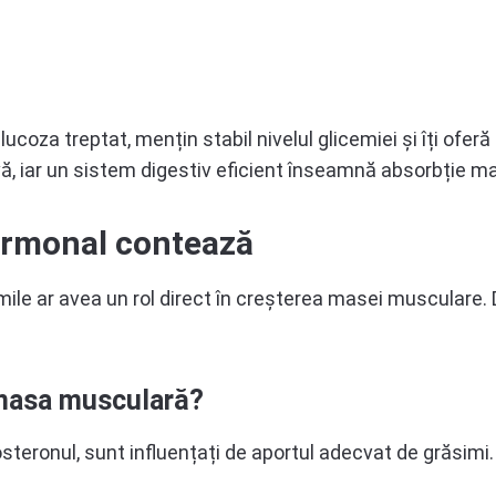
oza treptat, mențin stabil nivelul glicemiei și îți oferă e
, iar un sistem digestiv eficient înseamnă absorbție mai
ormonal contează
mile ar avea un rol direct în creșterea masei musculare. 
 masa musculară?
eronul, sunt influențați de aportul adecvat de grăsimi. D