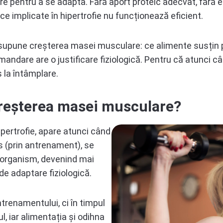
re pentru a se adapta. Fără aport proteic adecvat, fără e
ce implicate în hipertrofie nu funcționează eficient.
esupune creșterea masei musculare: ce alimente susțin p
omandare are o justificare fiziologică. Pentru că atunci 
s la întâmplare.
creșterea masei musculare?
pertrofie, apare atunci când
s (prin antrenament), se
e organism, devenind mai
de adaptare fiziologică.
trenamentului, ci în timpul
, iar alimentația și odihna