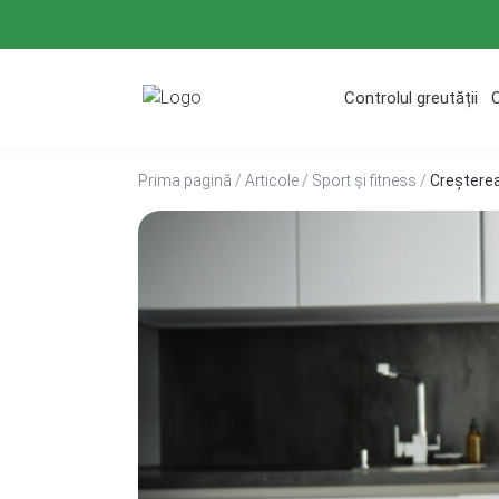
Treci
la
conținut
Controlul greutății
Prima pagină
/
Articole
/
Sport și fitness
/
Creșterea