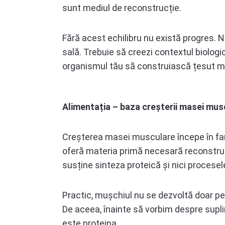
sunt mediul de reconstrucție.
Fără acest echilibru nu există progres. N
sală. Trebuie să creezi contextul biologic
organismul tău să construiască țesut m
Alimentația – baza creșterii masei mus
Creșterea masei musculare începe în far
oferă materia primă necesară reconstrucț
susține sinteza proteică și nici procesel
Practic, mușchiul nu se dezvoltă doar pe
De aceea, înainte să vorbim despre suplim
este proteina.