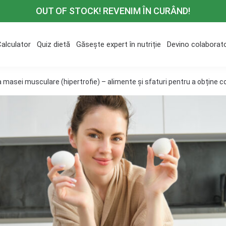
OUT OF STOCK! REVENIM ÎN CURÂND!
Calculator
Quiz dietă
Găsește expert în nutriție
Devino colaborat
 masei musculare (hipertrofie) – alimente și sfaturi pentru a obține c