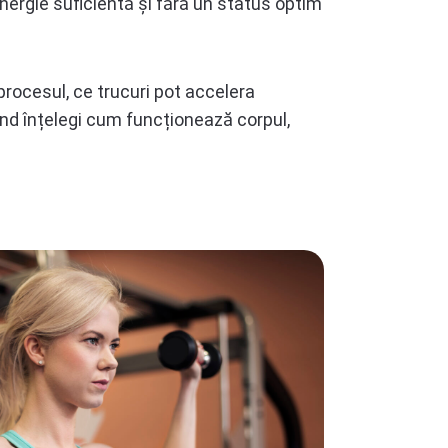
nergie suficientă și fără un status optim
rocesul, ce trucuri pot accelera
când înțelegi cum funcționează corpul,