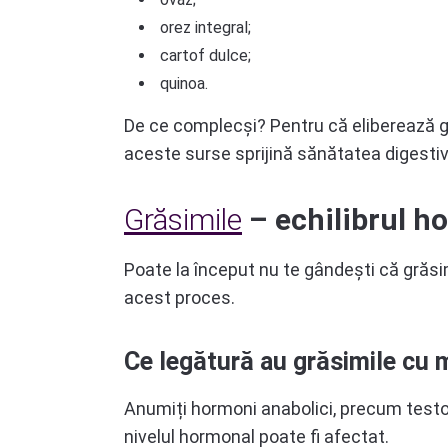
orez integral;
cartof dulce;
quinoa.
De ce complecși? Pentru că eliberează gluc
aceste surse sprijină sănătatea digestivă
Grăsimile
– echilibrul h
Poate la început nu te gândești că grăsi
acest proces.
Ce legătură au grăsimile cu
Anumiți hormoni anabolici, precum testost
nivelul hormonal poate fi afectat.