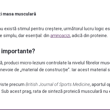
ști masa musculară
 există stimul pentru creștere, următorul lucru logic este
 simplu, dar esențial: din
aminoacizi
, adică din proteine.
e importante?
, produci micro-leziuni controlate la nivelul fibrelor mu
e nevoie de „material de construcție”. Iar acest material 
eviste precum
British Journal of Sports Medicine
, aportul
zi. Sub acest prag, rata de sinteză proteică musculară nu 