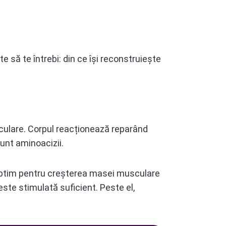
 să te întrebi: din ce își reconstruiește
sculare. Corpul reacționează reparând
sunt aminoacizii.
 optim pentru creșterea masei musculare
este stimulată suficient. Peste el,