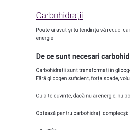
Carbohidrații
Poate ai avut și tu tendința să reduci ca
energie.
De ce sunt necesari carbohidr
Carbohidrații sunt transformați în glicog
Fără glicogen suficient, forța scade, vo
Cu alte cuvinte, dacă nu ai energie, nu p
Optează pentru carbohidrați complecși:
ovăz;