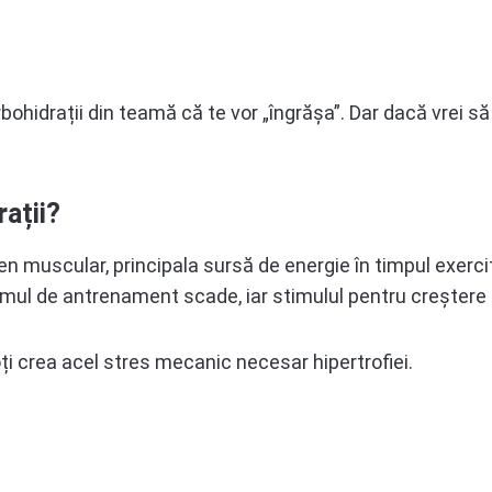
rbohidrații din teamă că te vor „îngrășa”. Dar dacă vrei 
ații?
en muscular, principala sursă de energie în timpul exerci
lumul de antrenament scade, iar stimulul pentru creștere 
oți crea acel stres mecanic necesar hipertrofiei.