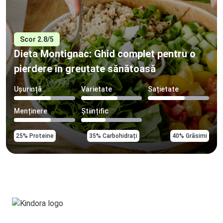
Scor 2.8/5
Dieta Montignac: Ghid complet pentru o
pierdere în greutate sănătoasă
Ușurință
Varietate
Sațietate
Menținere
Științific
25% Proteine
35% Carbohidrați
40% Grăsimi