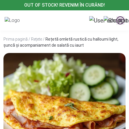
Treci
OUT OF STOCK! REVENIM ÎN CURÂND!
la
conținut
Prima pagină
/
Rețete
/
Rețetă omletă rustică cu halloumi light,
șuncă și acompaniament de salată cu iaurt