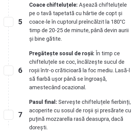
Coace chifteluțele:
Așează chifteluțele
pe o tavă tapetată cu hârtie de copt și
5
coace-le în cuptorul preîncălzit la 180°C
timp de 20-25 de minute, până devin aurii
și bine gătite.
Pregătește sosul de roșii:
În timp ce
chifteluțele se coc, încălzește sucul de
6
roșii într-o crăticioară la foc mediu. Lasă-l
să fiarbă ușor până se îngroașă,
amestecând ocazional.
Pasul final:
Servește chifteluțele fierbinți,
acoperite cu sosul de roșii și presărate cu
7
puțină mozzarella rasă deasupra, dacă
dorești.