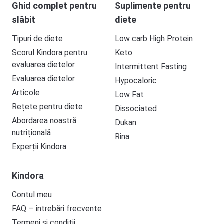
Ghid complet pentru
Suplimente pentru
slăbit
diete
Tipuri de diete
Low carb High Protein
Scorul Kindora pentru
Keto
evaluarea dietelor
Intermittent Fasting
Evaluarea dietelor
Hypocaloric
Articole
Low Fat
Rețete pentru diete
Dissociated
Abordarea noastră
Dukan
nutrițională
Rina
Experții Kindora
Kindora
Contul meu
FAQ – întrebări frecvente
Termeni și condiții