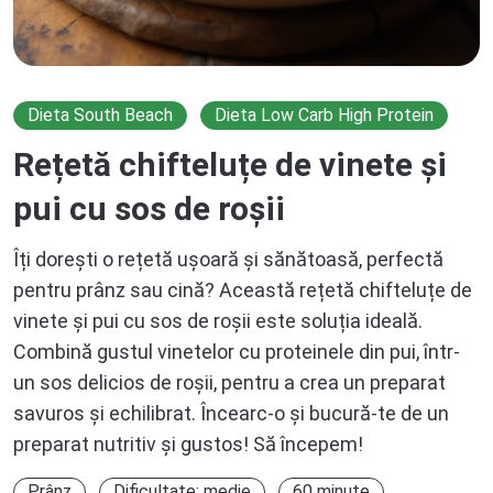
Dieta South Beach
Dieta Low Carb High Protein
Rețetă chifteluțe de vinete și
pui cu sos de roșii
Îți dorești o rețetă ușoară și sănătoasă, perfectă
pentru prânz sau cină? Această rețetă chifteluțe de
vinete și pui cu sos de roșii este soluția ideală.
Combină gustul vinetelor cu proteinele din pui, într-
un sos delicios de roșii, pentru a crea un preparat
savuros și echilibrat. Încearc-o și bucură-te de un
preparat nutritiv și gustos! Să începem!
Prânz
Dificultate: medie
60 minute