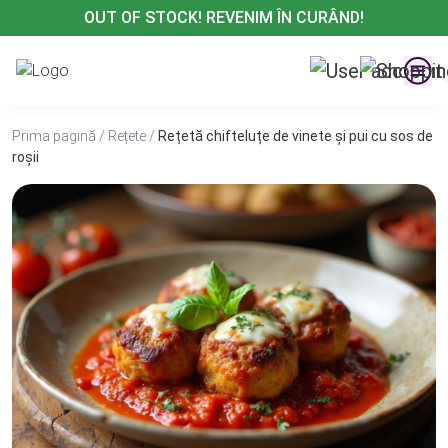
Treci
OUT OF STOCK! REVENIM ÎN CURÂND!
la
conținut
Prima pagină
/
Rețete
/
Rețetă chifteluțe de vinete și pui cu sos de
roșii