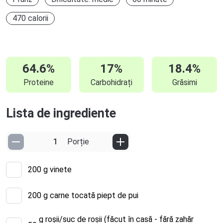
470 calorii
64.6%
17%
18.4%
Proteine
Carbohidrați
Grăsimi
Lista de ingrediente
Porție
200
g vinete
200
g carne tocată piept de pui
g roșii/suc de roșii (făcut în casă - fără zahăr