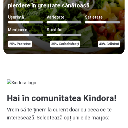
pierdere în greutate sănătoasă
Ușurință
Varietate
Sațietate
Menținere
Științific
25% Proteine
35% Carbohidrați
40% Grăsimi
Hai în comunitatea Kindora!
Vrem să te ținem la curent doar cu ceea ce te
interesează. Selectează opțiunile de mai jos: