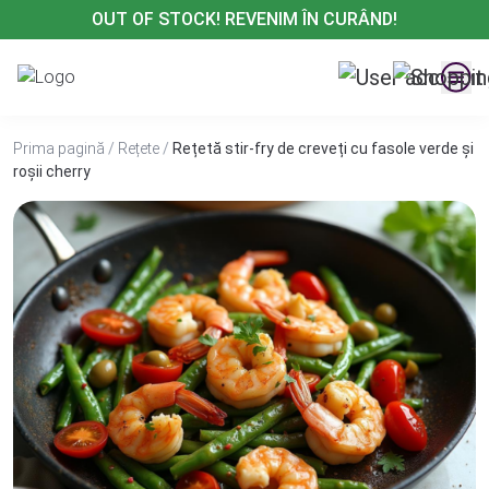
Treci
OUT OF STOCK! REVENIM ÎN CURÂND!
la
conținut
Prima pagină
/
Rețete
/
Rețetă stir-fry de creveți cu fasole verde și
roșii cherry