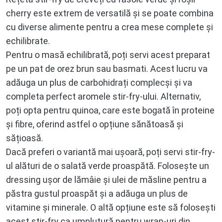
cherry este extrem de versatilă și se poate combina
cu diverse alimente pentru a crea mese complete și
echilibrate.
Pentru o masă echilibrată, poți servi acest preparat
pe un pat de orez brun sau basmati. Acest lucru va
adăuga un plus de carbohidrați complecși și va
completa perfect aromele stir-fry-ului. Alternativ,
poți opta pentru quinoa, care este bogată în proteine
și fibre, oferind astfel o opțiune sănătoasă și
sățioasă.
Dacă preferi o variantă mai ușoară, poți servi stir-fry-
ul alături de o salată verde proaspătă. Folosește un
dressing ușor de lămâie și ulei de măsline pentru a
păstra gustul proaspăt și a adăuga un plus de
vitamine și minerale. O altă opțiune este să folosești
acest stir-fry ca umplutură pentru wrap-uri din