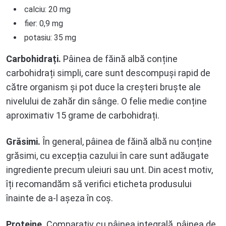
calciu: 20 mg
fier: 0,9 mg
potasiu: 35 mg
Carbohidrați.
Pâinea de făină albă conține
carbohidrați simpli, care sunt descompuși rapid de
către organism și pot duce la creșteri bruște ale
nivelului de zahăr din sânge. O felie medie conține
aproximativ 15 grame de carbohidrați.
Grăsimi.
În general, pâinea de făină albă nu conține
grăsimi, cu excepția cazului în care sunt adăugate
ingrediente precum uleiuri sau unt. Din acest motiv,
îți recomandăm să verifici eticheta produsului
înainte de a-l așeza în coș.
Proteine.
Comparativ cu pâinea integrală, pâinea de