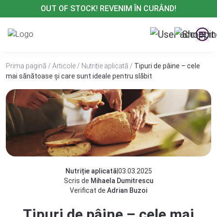
Treci
OUT OF STOCK! REVENIM ÎN CURÂND!
la
conținut
Prima pagină
/
Articole
/
Nutriție aplicată
/
Tipuri de pâine – cele
mai sănătoase și care sunt ideale pentru slăbit
Nutriție aplicată
|
03.03.2025
Scris de
Mihaela Dumitrescu
Verificat de
Adrian Buzoi
Tipuri de pâine – cele mai