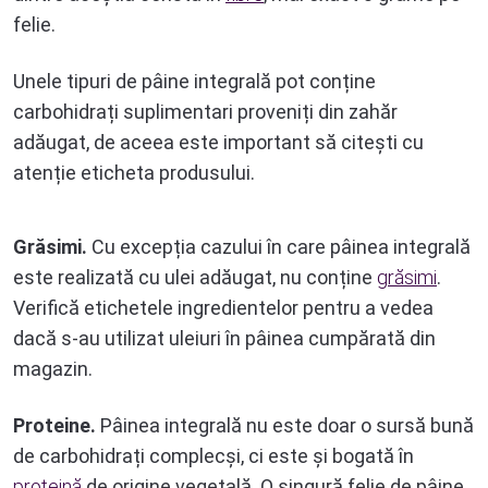
felie.
Unele tipuri de pâine integrală pot conține
carbohidrați suplimentari proveniți din zahăr
adăugat, de aceea este important să citești cu
atenție eticheta produsului.
Grăsimi.
Cu excepția cazului în care pâinea integrală
este realizată cu ulei adăugat, nu conține
grăsimi
.
Verifică etichetele ingredientelor pentru a vedea
dacă s-au utilizat uleiuri în pâinea cumpărată din
magazin.
Proteine.
Pâinea integrală nu este doar o sursă bună
de carbohidrați complecși, ci este și bogată în
proteină
de origine vegetală. O singură felie de pâine