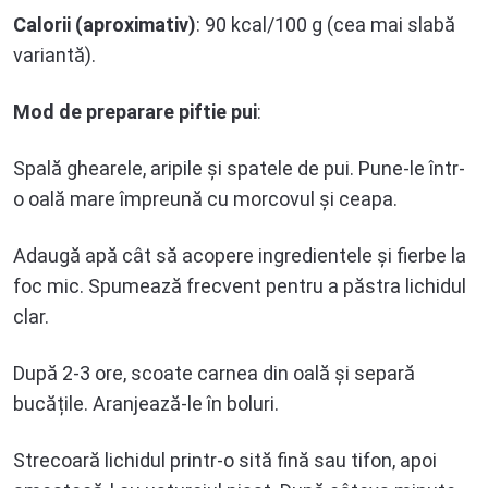
Calorii (aproximativ)
: 90 kcal/100 g (cea mai slabă
variantă).
Mod de preparare
piftie pui
:
Spală ghearele, aripile și spatele de pui. Pune-le într-
o oală mare împreună cu morcovul și ceapa.
Adaugă apă cât să acopere ingredientele și fierbe la
foc mic. Spumează frecvent pentru a păstra lichidul
clar.
După 2-3 ore, scoate carnea din oală și separă
bucățile. Aranjează-le în boluri.
Strecoară lichidul printr-o sită fină sau tifon, apoi