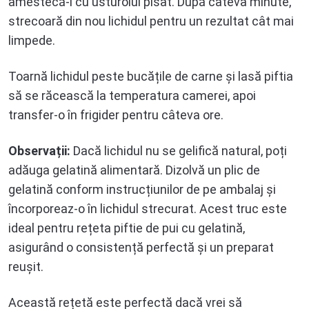
amestecă-l cu usturoiul pisat. După câteva minute,
strecoară din nou lichidul pentru un rezultat cât mai
limpede.
Toarnă lichidul peste bucățile de carne și lasă piftia
să se răcească la temperatura camerei, apoi
transfer-o în frigider pentru câteva ore.
Observații:
Dacă lichidul nu se gelifică natural, poți
adăuga gelatină alimentară. Dizolvă un plic de
gelatină conform instrucțiunilor de pe ambalaj și
încorporeaz-o în lichidul strecurat. Acest truc este
ideal pentru rețeta piftie de pui cu gelatină,
asigurând o consistență perfectă și un preparat
reușit.
Această rețetă este perfectă dacă vrei să