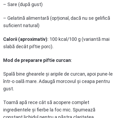
– Sare (după gust)
– Gelatină alimentară (opțional, dacă nu se gelifică
suficient natural)
Calorii (aproximativ)
: 100 kcal/100 g (variantă mai
slabă decât piftie porc).
Mod de preparare
piftie curcan
:
Spală bine ghearele și aripile de curcan, apoi pune-le
într-o oală mare. Adaugă morcovul și ceapa pentru
gust.
Toarnă apă rece cât să acopere complet
ingredientele și fierbe la foc mic. Spumează
constant lichidul pentru a păstra claritatea.