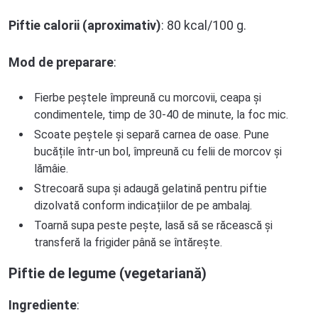
Piftie calorii
(aproximativ)
: 80 kcal/100 g.
Mod de preparare
:
Fierbe peștele împreună cu morcovii, ceapa și
condimentele, timp de 30-40 de minute, la foc mic.
Scoate peștele și separă carnea de oase. Pune
bucățile într-un bol, împreună cu felii de morcov și
lămâie.
Strecoară supa și adaugă gelatină pentru piftie
dizolvată conform indicațiilor de pe ambalaj.
Toarnă supa peste pește, lasă să se răcească și
transferă la frigider până se întărește.
Piftie de legume (vegetariană)
Ingrediente
: