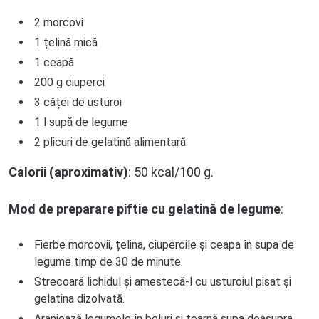
2 morcovi
1 țelină mică
1 ceapă
200 g ciuperci
3 căței de usturoi
1 l supă de legume
2 plicuri de gelatină alimentară
Calorii (aproximativ)
: 50 kcal/100 g.
Mod de preparare
piftie cu gelatină
de legume
:
Fierbe morcovii, țelina, ciupercile și ceapa în supa de
legume timp de 30 de minute.
Strecoară lichidul și amestecă-l cu usturoiul pisat și
gelatina dizolvată.
Aranjează legumele în boluri și toarnă supa deasupra.