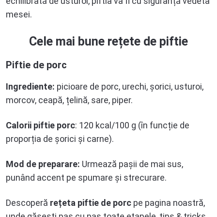
echilibrată de usturoi, piftia va fi cu siguranță vedeta
mesei.
Cele mai bune rețete de piftie
Piftie de porc
Ingrediente:
picioare de porc, urechi, șorici, usturoi,
morcov, ceapă, țelină, sare, piper.
Calorii piftie porc
: 120 kcal/100 g (în funcție de
proporția de șorici și carne).
Mod de preparare:
Urmează pașii de mai sus,
punând accent pe spumare și strecurare.
Descoperă
rețeta piftie de porc
pe pagina noastră,
unde găsești pas cu pas toate etapele, tips & tricks