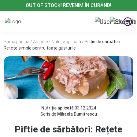
Treci
OUT OF STOCK! REVENIM ÎN CURÂND!
la
conținut
Prima pagină
/
Articole
/
Nutriție aplicată
/
Piftie de sărbători:
Rețete simple pentru toate gusturile
Nutriție aplicată
|
03.12.2024
Scris de
Mihaela Dumitrescu
Piftie de sărbători: Rețete