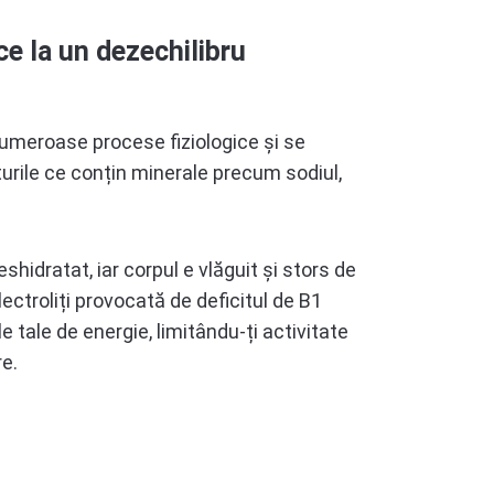
e la un dezechilibru
 numeroase procese fiziologice și se
urile ce conțin minerale precum sodiul,
eshidratat, iar corpul e vlăguit și stors de
electroliți provocată de deficitul de B1
 tale de energie, limitându-ți activitate
re.