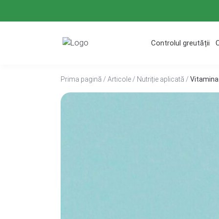
Treci
la
conținut
Controlul greutății
Prima pagină
/
Articole
/
Nutriție aplicată
/
Vitamina 