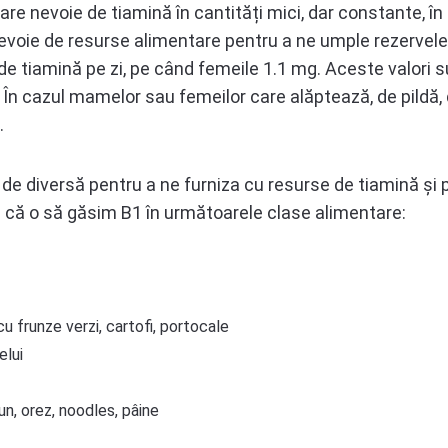
are nevoie de tiamină în cantități mici, dar constante, 
voie de resurse alimentare pentru a ne umple rezervele de 
e tiamină pe zi, pe când femeile 1.1 mg. Aceste valori sun
 În cazul mamelor sau femeilor care alăptează, de pildă
.
 de diversă pentru a ne furniza cu resurse de tiamină și 
tru că o să găsim B1 în următoarele clase alimentare:
u frunze verzi, cartofi, portocale
elui
un, orez, noodles, pâine