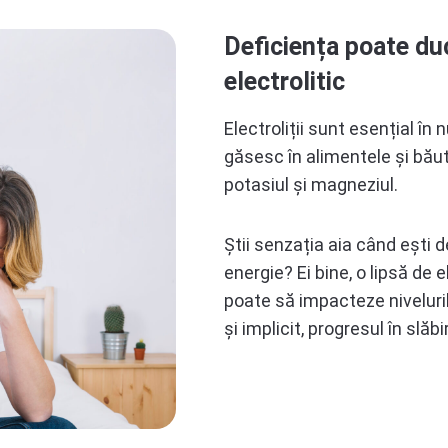
Deficiența poate duc
electrolitic
Electroliții sunt esențial în
găsesc în alimentele și băut
potasiul și magneziul.
Știi senzația aia când ești d
energie? Ei bine, o lipsă de 
poate să impacteze nivelurile
și implicit, progresul în slăbi