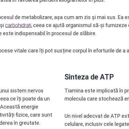
ocesul de metabolizare, așa cum am zis și mai sus. Ea e
și
carbohidrați
, ceea ce ajută organismul să-și furnizeze 
e este indispensabil în procesul de slăbire.
rocese vitale care îți pot susține corpul în eforturile de 
Sinteza de ATP
 unui sistem nervos
Tiamina este implicată în p
eea ce îți poate da un
molecula care stochează ene
v. Această energie
ivități fizice, care sunt
Un nivel adecvat de ATP est
rderea în greutate.
celulare, inclusiv cele lega