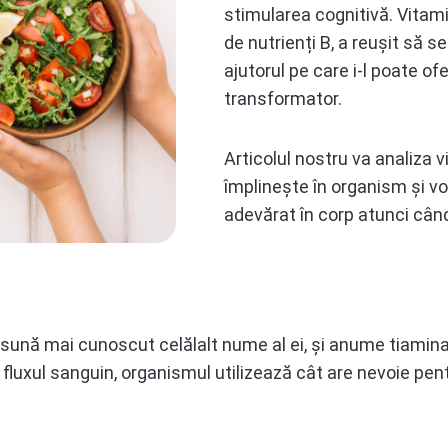
stimularea cognitivă. Vitam
de nutrienți B, a reușit să se
ajutorul pe care i-l poate o
transformator.
Articolul nostru va analiza v
împlinește în organism și vo
adevărat în corp atunci când
i sună mai cunoscut celălalt nume al ei, și anume tiamin
n fluxul sanguin, organismul utilizează cât are nevoie pent