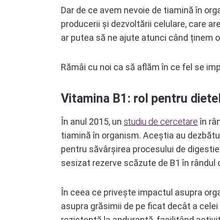
Dar de ce avem nevoie de tiamină în organ
producerii și dezvoltării celulare, care a
ar putea să ne ajute atunci când ținem o
Rămâi cu noi ca să aflăm în ce fel se imp
Vitamina B1: rol pentru diete
În anul 2015, un
studiu de cercetare
în râ
tiamină în organism. Aceștia au dezbătu
pentru săvârșirea procesului de digestie 
sesizat rezerve scăzute de B1 în rândul 
În ceea ce privește impactul asupra org
asupra grăsimii de pe ficat decât a celei
rezistență la anduranță, facilitând activi