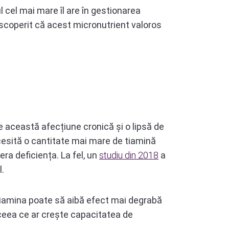
l cel mai mare îl are în gestionarea
 descoperit că acest micronutrient valoros
e această afecțiune cronică și o lipsă de
cesită o cantitate mai mare de tiamină
ra deficiența. La fel, un
studiu din 2018
a
.
 tiamina poate să aibă efect mai degrabă
, ceea ce ar crește capacitatea de