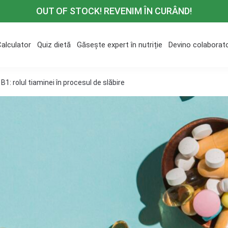
OUT OF STOCK! REVENIM ÎN CURÂND!
Calculator
Quiz dietă
Găsește expert în nutriție
Devino colaborat
B1: rolul tiaminei în procesul de slăbire