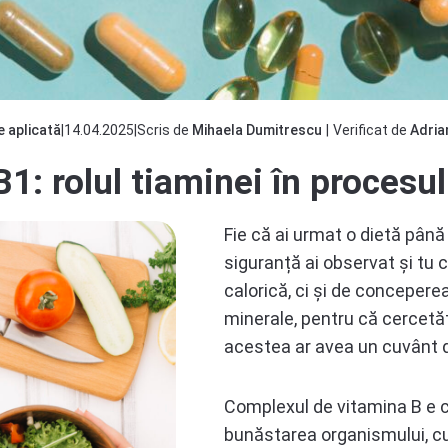
e aplicată
|
14.04.2025
|
Scris de
Mihaela Dumitrescu
|
Verificat de
Adria
1: rolul tiaminei în procesul
Fie că ai urmat o dietă până
siguranță ai observat și tu c
calorică, ci și de conceper
minerale, pentru că cercetăt
acestea ar avea un cuvânt d
Complexul de vitamina B e c
bunăstarea organismului, cu 