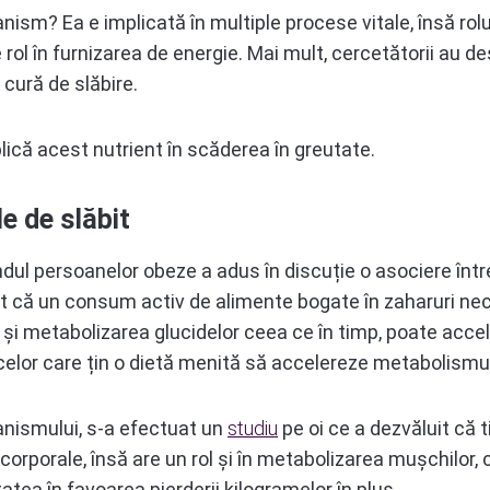
ism? Ea e implicată în multiple procese vitale, însă rolu
re rol în furnizarea de energie. Mai mult, cercetătorii au
 cură de slăbire.
lică acest nutrient în scăderea în greutate.
le de slăbit
ndul persoanelor obeze a adus în discuție o asociere într
t că un consum activ de alimente bogate în zaharuri ne
și metabolizarea glucidelor ceea ce în timp, poate accele
celor care țin o dietă menită să accelereze metabolismul
anismului, s-a efectuat un
studiu
pe oi ce a dezvăluit că
 corporale, însă are un rol și în metabolizarea mușchilor
tatea în favoarea pierderii kilogramelor în plus.