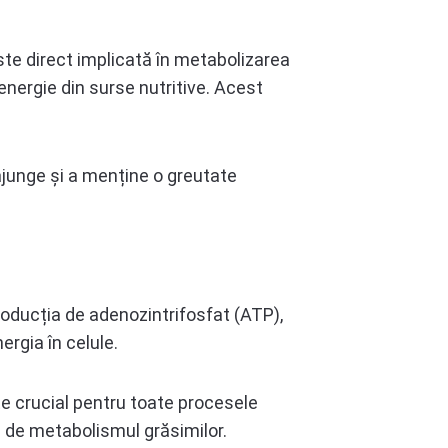
ste direct implicată în metabolizarea
energie din surse nutritive. Acest
a ajunge și a menține o greutate
roducția de adenozintrifosfat (ATP),
rgia în celule.
e crucial pentru toate procesele
te de metabolismul grăsimilor.