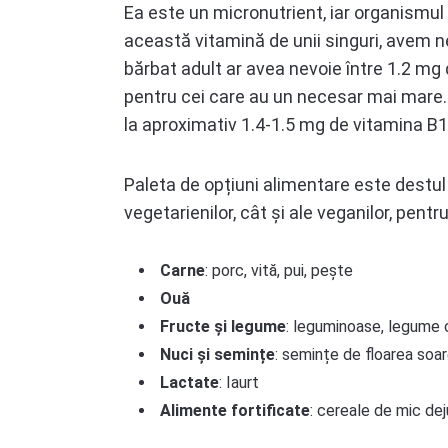
Ea este un micronutrient, iar organismul 
această vitamină de unii singuri, avem ne
bărbat adult ar avea nevoie între 1.2 mg d
pentru cei care au un necesar mai mare.
la aproximativ 1.4-1.5 mg de vitamina B1
Paleta de opțiuni alimentare este destul
vegetarienilor, cât și ale veganilor, pen
Carne
: porc, vită, pui, pește
Ouă
Fructe și legume
: leguminoase, legume c
Nuci și semințe
: semințe de floarea soar
Lactate
: Iaurt
Alimente fortificate
: cereale de mic dej