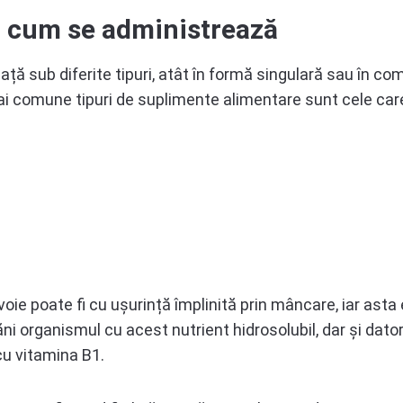
i cum se administrează
ță sub diferite tipuri, atât în formă singulară sau în co
ai comune tipuri de suplimente alimentare sunt cele care
ie poate fi cu ușurință împlinită prin mâncare, iar asta e
răni organismul cu acest nutrient hidrosolubil, dar și dator
u vitamina B1.