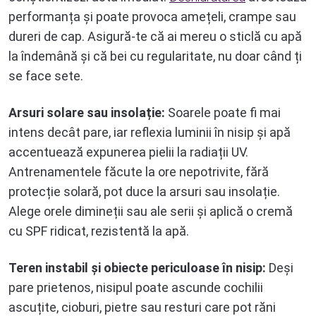
performanța și poate provoca amețeli, crampe sau
dureri de cap. Asigură-te că ai mereu o sticlă cu apă
la îndemână și că bei cu regularitate, nu doar când ți
se face sete.
Arsuri solare sau insolație:
Soarele poate fi mai
intens decât pare, iar reflexia luminii în nisip și apă
accentuează expunerea pielii la radiații UV.
Antrenamentele făcute la ore nepotrivite, fără
protecție solară, pot duce la arsuri sau insolație.
Alege orele dimineții sau ale serii și aplică o cremă
cu SPF ridicat, rezistentă la apă.
Teren instabil și obiecte periculoase în nisip:
Deși
pare prietenos, nisipul poate ascunde cochilii
ascuțite, cioburi, pietre sau resturi care pot răni