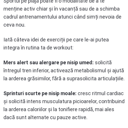
Sportul pe plajă poate fi o modalitate de a te
menține activ chiar și în vacanță sau de a schimba
cadrul antrenamentului atunci când simți nevoia de
ceva nou.
Iată câteva idei de exerciții pe care le-ai putea
integra în rutina ta de workout:
Mers alert sau alergare pe nisip umed:
solicită
întregul tren inferior, activează metabolismul și ajută
la arderea grăsimilor, fără a suprasolicita articulațiile.
Sprinturi scurte pe nisip moale:
cresc ritmul cardiac
și solicită intens musculatura picioarelor, contribuind
la arderea caloriilor și la tonifiere rapidă, mai ales
dacă sunt alternate cu pauze active.