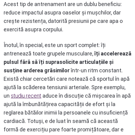
Acest tip de antrenament are un dublu beneficiu:
reduce impactul asupra oaselor și mușchilor, dar
crește rezistența, datorită presiunii pe care apa o
exercită asupra corpului.
Înotul, în special, este un sport complet: îți
antrenează toate grupele musculare,
îți accelerează
pulsul fără să îți suprasolicite articulațiile și
susține arderea grăsimilor
într-un ritm constant.
Există chiar cercetări care notează că sportul în apă
ajută la scăderea tensiunii arteriale. Spre exemplu,
un
studiu recent
aduce în discuție că mișcarea în apă
ajută la îmbunătățirea capacității de efort și la
reglarea bătăilor inimii la persoanele cu insuficiență
cardiacă. Totuși, e de luat în seamă că această
formă de exercițiu pare foarte promițătoare, dar e