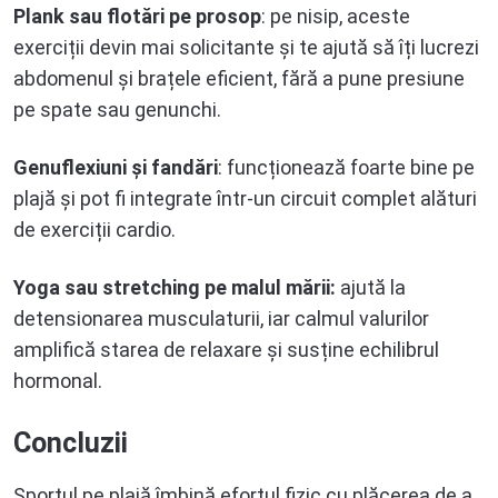
Plank sau flotări pe prosop
: pe nisip, aceste
exerciții devin mai solicitante și te ajută să îți lucrezi
abdomenul și brațele eficient, fără a pune presiune
pe spate sau genunchi.
Genuflexiuni și fandări
: funcționează foarte bine pe
plajă și pot fi integrate într-un circuit complet alături
de exerciții cardio.
Yoga sau stretching pe malul mării:
ajută la
detensionarea musculaturii, iar calmul valurilor
amplifică starea de relaxare și susține echilibrul
hormonal.
Concluzii
Sportul pe plajă îmbină efortul fizic cu plăcerea de a