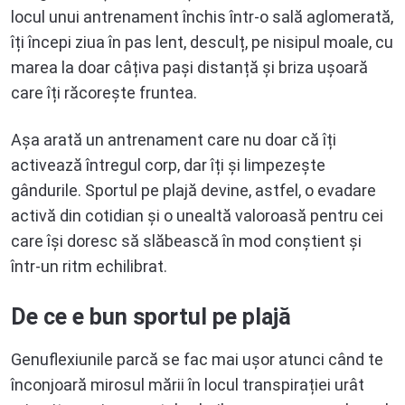
locul unui antrenament închis într-o sală aglomerată,
îți începi ziua în pas lent, desculț, pe nisipul moale, cu
marea la doar câțiva pași distanță și briza ușoară
care îți răcorește fruntea.
Așa arată un antrenament care nu doar că îți
activează întregul corp, dar îți și limpezește
gândurile. Sportul pe plajă devine, astfel, o evadare
activă din cotidian și o unealtă valoroasă pentru cei
care își doresc să slăbească în mod conștient și
într-un ritm echilibrat.
De ce e bun sportul pe plajă
Genuflexiunile parcă se fac mai ușor atunci când te
înconjoară mirosul mării în locul transpirației urât