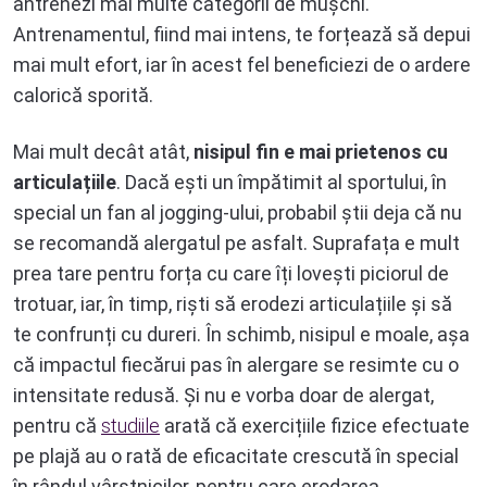
antrenezi mai multe categorii de mușchi.
Antrenamentul, fiind mai intens, te forțează să depui
mai mult efort, iar în acest fel beneficiezi de o ardere
calorică sporită.
Mai mult decât atât,
nisipul fin e mai prietenos cu
articulațiile
. Dacă ești un împătimit al sportului, în
special un fan al jogging-ului, probabil știi deja că nu
se recomandă alergatul pe asfalt. Suprafața e mult
prea tare pentru forța cu care îți lovești piciorul de
trotuar, iar, în timp, riști să erodezi articulațiile și să
te confrunți cu dureri. În schimb, nisipul e moale, așa
că impactul fiecărui pas în alergare se resimte cu o
intensitate redusă. Și nu e vorba doar de alergat,
pentru că
studiile
arată că exercițiile fizice efectuate
pe plajă au o rată de eficacitate crescută în special
în rândul vârstnicilor, pentru care erodarea