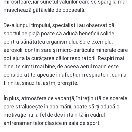
mirositoare, iar sunetul valurilor care se sparg la mal
maschează gâfâielile de oboseală.
De-a lungul timpului, specialiștii au observat că
sportul pe plajă poate să aducă beneficii solide
pentru sănătatea organismului. Spre exemplu,
aerosolii conțin sare și micro-particule minerale care
pot ajuta la curățarea căilor respiratorii. Respiri mai
bine, te simți mai bine, de aceea aerul marin este
considerat terapeutic în afecțiuni respiratorii, cum ar
fi rinite, sinuzite, astm, bronșite.
În plus, atmosfera de vacanță, întreținută de soarele
care strălucește în apa mării, poate să-ți aducă o
motivație nu la fel de des întâlnită în cadrul
antrenamentelor clasice în sala de sport.