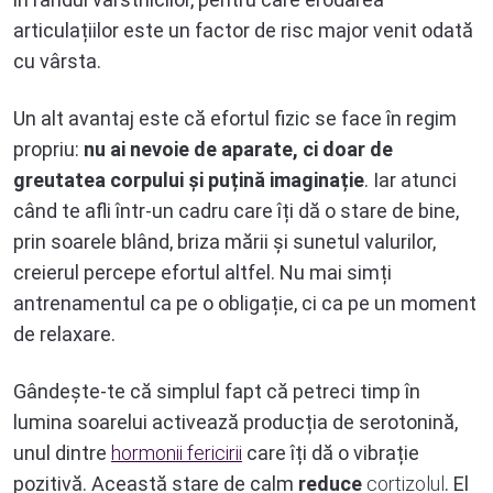
articulațiilor este un factor de risc major venit odată
cu vârsta.
Un alt avantaj este că efortul fizic se face în regim
propriu:
nu ai nevoie de aparate, ci doar de
greutatea corpului și puțină imaginație
. Iar atunci
când te afli într-un cadru care îți dă o stare de bine,
prin soarele blând, briza mării și sunetul valurilor,
creierul percepe efortul altfel. Nu mai simți
antrenamentul ca pe o obligație, ci ca pe un moment
de relaxare.
Gândește-te că simplul fapt că petreci timp în
lumina soarelui activează producția de serotonină,
unul dintre
hormonii fericirii
care îți dă o vibrație
pozitivă. Această stare de calm
reduce
cortizolul
. El