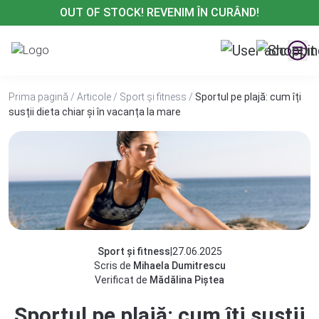
Treci
OUT OF STOCK! REVENIM ÎN CURÂND!
la
conținut
Prima pagină
/
Articole
/
Sport și fitness
/
Sportul pe plajă: cum îți
susții dieta chiar și în vacanța la mare
Sport și fitness
|
27.06.2025
Scris de
Mihaela Dumitrescu
Verificat de
Mădălina Piștea
Sportul pe plajă: cum îți susții