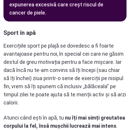
expunerea excesivă care creșt riscul de
cancer de piele.
Sport în apă
Exercițiile sport pe plajă se dovedesc a fi foarte
avantajoase pentru noi, în special cei care ne găsim
destul de greu motivația pentru a face mișcare. Iar
dacă încă nu te-am convins să îți începi (sau chiar
să îți închei) ziua printr-o serie de exerciții pe nisipul
fin, vrem să îți spunem că inclusiv ,,bălăceala” pe
timpul zilei te poate ajuta să te menții activ și să arzi
calorii.
Atunci când ești în apă, tu
nu îți mai simți greutatea
corpului la fel, însă mușchii lucrează mai intens
.