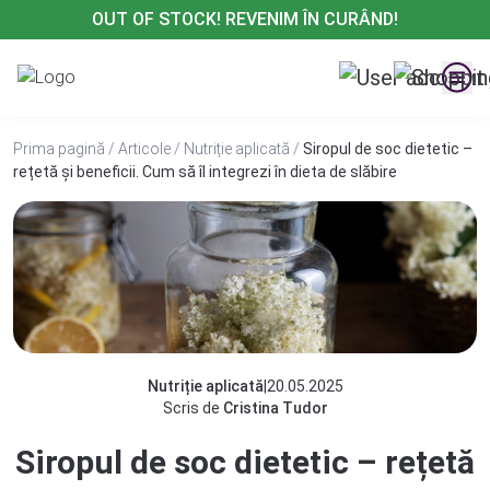
Treci
OUT OF STOCK! REVENIM ÎN CURÂND!
la
conținut
Prima pagină
/
Articole
/
Nutriție aplicată
/
Siropul de soc dietetic –
rețetă și beneficii. Cum să îl integrezi în dieta de slăbire
Nutriție aplicată
|
20.05.2025
Scris de
Cristina Tudor
Siropul de soc dietetic – rețetă