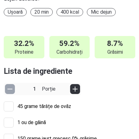
Ușoară
20 min
400 kcal
Mic dejun
32.2%
59.2%
8.7%
Proteine
Carbohidrați
Grăsimi
Lista de ingrediente
Porție
45
grame tărâțe de ovăz
1
ou de găină
150
grame iaurt grecesc 0% grăsime