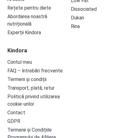
Low Fat
Rețete pentru diete
Dissociated
Abordarea noastră
Dukan
nutrițională
Rina
Experții Kindora
Kindora
Contul meu
FAQ – întrebări frecvente
Termeni și condiții
Transport, plată, retur
Politică privind utilizarea
cookie-urilor
Contact
GDPR
Termenii și Condițiile
Programului de Afiliere