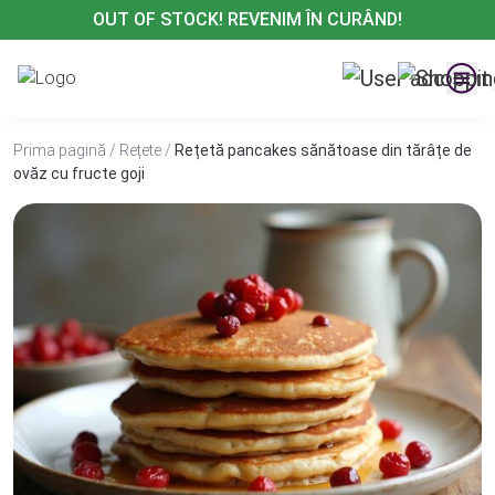
Treci
OUT OF STOCK! REVENIM ÎN CURÂND!
la
conținut
Prima pagină
/
Rețete
/
Rețetă pancakes sănătoase din tărâțe de
ovăz cu fructe goji