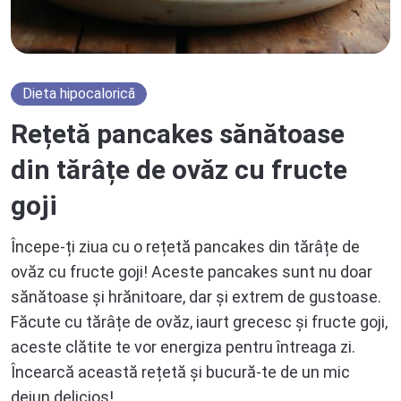
Dieta hipocalorică
Rețetă pancakes sănătoase
din tărâțe de ovăz cu fructe
goji
Începe-ți ziua cu o rețetă pancakes din tărâțe de
ovăz cu fructe goji! Aceste pancakes sunt nu doar
sănătoase și hrănitoare, dar și extrem de gustoase.
Făcute cu tărâțe de ovăz, iaurt grecesc și fructe goji,
aceste clătite te vor energiza pentru întreaga zi.
Încearcă această rețetă și bucură-te de un mic
dejun delicios!