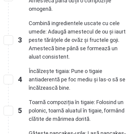
Amestecă până obții o compoziție
omogenă.
Combină ingredientele uscate cu cele
umede: Adaugă amestecul de ou și iaurt
3
peste tărâțele de ovăz și fructele goji.
Amestecă bine până se formează un
aluat consistent.
Încălzește tigaia: Pune o tigaie
4
antiaderentă pe foc mediu și las-o să se
încălzească bine.
Toarnă compoziția în tigaie: Folosind un
5
polonic, toarnă aluatul în tigaie, formând
clătite de mărimea dorită.
Gătește pancakes-urile: Lasă pancakes-