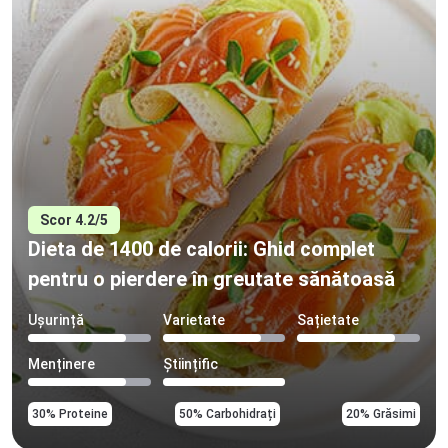
Scor 4.2/5
Dieta de 1400 de calorii: Ghid complet
pentru o pierdere în greutate sănătoasă
Ușurință
Varietate
Sațietate
Menținere
Științific
30% Proteine
50% Carbohidrați
20% Grăsimi