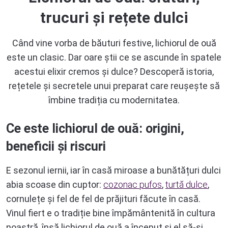
trucuri și rețete dulci
Când vine vorba de băuturi festive, lichiorul de ouă
este un clasic. Dar oare știi ce se ascunde în spatele
acestui elixir cremos și dulce? Descoperă istoria,
rețetele și secretele unui preparat care reușește să
îmbine tradiția cu modernitatea.
Ce este lichiorul de ouă: origini,
beneficii și riscuri
E sezonul iernii, iar în casă miroase a bunătățuri dulci
abia scoase din cuptor:
cozonac pufos
,
turtă dulce
,
cornulețe și fel de fel de prăjituri făcute în casă.
Vinul fiert e o tradiție bine împământenită în cultura
noastră, însă lichiorul de ouă a început și el să-și