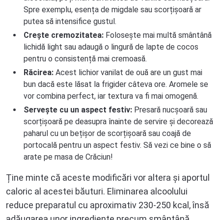
Spre exemplu, esența de migdale sau scorțișoară ar
putea să intensifice gustul.
Crește cremozitatea:
Folosește mai multă smântână
lichidă light sau adaugă o lingură de lapte de cocos
pentru o consistență mai cremoasă.
Răcirea:
Acest lichior vanilat de ouă are un gust mai
bun dacă este lăsat la frigider câteva ore. Aromele se
vor combina perfect, iar textura va fi mai omogenă.
Servește cu un aspect festiv:
Presară nucșoară sau
scorțișoară pe deasupra înainte de servire și decorează
paharul cu un bețișor de scorțișoară sau coajă de
portocală pentru un aspect festiv. Să vezi ce bine o să
arate pe masa de Crăciun!
Ține minte că aceste modificări vor altera și aportul
caloric al acestei băuturi. Eliminarea alcoolului
reduce preparatul cu aproximativ 230-250 kcal, însă
adăugarea unor ingrediente precum smântână