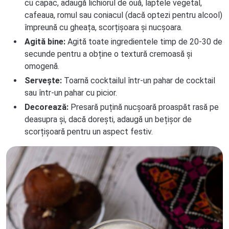
cu capac, adaugă lichiorul de ouă, laptele vegetal,
cafeaua, romul sau coniacul (dacă optezi pentru alcool)
împreună cu gheața, scorțișoara și nucșoara.
Agită bine:
Agită toate ingredientele timp de 20-30 de
secunde pentru a obține o textură cremoasă și
omogenă.
Servește:
Toarnă cocktailul într-un pahar de cocktail
sau într-un pahar cu picior.
Decorează:
Presară puțină nucșoară proaspăt rasă pe
deasupra și, dacă dorești, adaugă un bețișor de
scorțișoară pentru un aspect festiv.