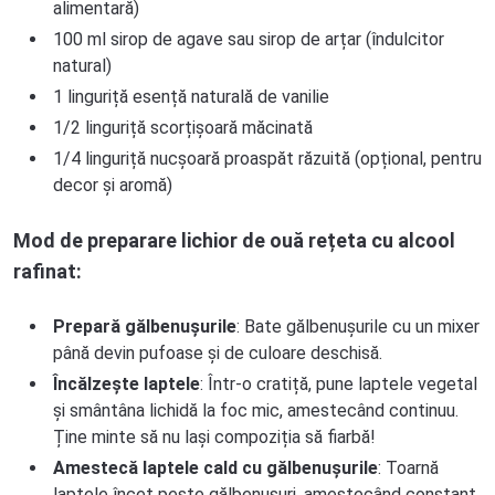
alimentară)
100 ml sirop de agave sau sirop de arțar (îndulcitor
natural)
1 linguriță esență naturală de vanilie
1/2 linguriță scorțișoară măcinată
1/4 linguriță nucșoară proaspăt răzuită (opțional, pentru
decor și aromă)
Mod de preparare lichior de ouă rețeta cu alcool
rafinat:
Prepară gălbenușurile
: Bate gălbenușurile cu un mixer
până devin pufoase și de culoare deschisă.
Încălzește laptele
: Într-o cratiță, pune laptele vegetal
și smântâna lichidă la foc mic, amestecând continuu.
Ține minte să nu lași compoziția să fiarbă!
Amestecă laptele cald cu gălbenușurile
: Toarnă
laptele încet peste gălbenușuri, amestecând constant