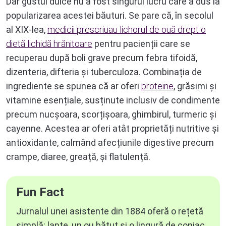
Dar gustul dulce nu a fost singurul lucru care a dus la
popularizarea acestei băuturi. Se pare că, în secolul
al XIX-lea,
medicii prescriuau lichorul de ouă drept o
dietă lichidă hrănitoare
pentru pacienții care se
recuperau după boli grave precum febra tifoidă,
dizenteria, difteria și tuberculoza. Combinația de
ingrediente se spunea că ar oferi
proteine
, grăsimi și
vitamine esențiale, susținute inclusiv de condimente
precum nucșoara, scorțișoara, ghimbirul, turmeric și
cayenne. Acestea ar oferi atât proprietăți nutritive și
antioxidante, calmând afecțiunile digestive precum
crampe, diaree, greață, și flatulență.
Fun Fact
Jurnalul unei asistente din 1884 oferă o rețetă
simplă: lapte, un ou bătut și o lingură de coniac,