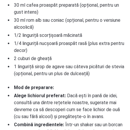
30 ml cafea proaspăt preparată (opțional, pentru un
gust intens)
30 ml rom alb sau coniac (opțional, pentru o versiune
alcoolică)
1/2 linguriță scorțișoară măcinată
1/4 linguriță nucșoară proaspăt rasă (plus extra pentru
decor)
2 cuburi de gheață
1 linguriță sirop de agave sau câteva picături de stevia
(opțional, pentru un plus de dulceață)
Mod de preparare:
Alege lichiorul preferat:
Dacă ești în pană de idei,
consultă una dintre rețetele noastre, sugerate mai
devreme ca să descoperi cum se face lichior de ouă
(cu sau fără alcool) și pregătește-o în avans.
Combină ingredientele:
Într-un shaker sau un borcan