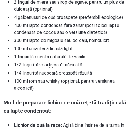
2 linguri de miere sau sirop de agave, pentru un plus de
dulceață (opțional)
4 gălbenușuri de ouă proaspete (preferabil ecologice)
400 ml lapte condensat fără zahăr (poți folosi lapte
condensat de cocos sau o versiune dietetică)
300 ml lapte de migdale sau de caju, neîndulcit
100 ml smântână lichidă light
1 linguriță esență naturală de vanilie
1/2 linguriță scorțișoară măcinată
1/4 linguriță nucșoară proaspăt răzuită
100 ml rom sau whisky (opțional, pentru versiunea
alcoolică)
Mod de preparare lichior de ouă rețetă tradițională
cu lapte condensat:
Lichior de ouă la rece
:
Agită bine înainte de a turna în