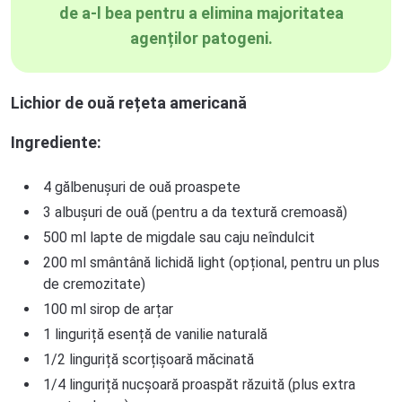
de a-l bea pentru a elimina majoritatea
agenților patogeni.
Lichior de ouă rețeta americană
Ingrediente:
4 gălbenușuri de ouă proaspete
3 albușuri de ouă (pentru a da textură cremoasă)
500 ml lapte de migdale sau caju neîndulcit
200 ml smântână lichidă light (opțional, pentru un plus
de cremozitate)
100 ml sirop de arțar
1 linguriță esență de vanilie naturală
1/2 linguriță scorțișoară măcinată
1/4 linguriță nucșoară proaspăt răzuită (plus extra