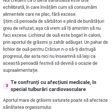
Noi credem că o dietă sănătoasă este una
echilibrată, în care învățăm cum să consumăm
alimentele care ne plac, fără excese.
Știm că perioada de sărbători e plină de bunătățuri
greu de refuzat, așa că vrem să îți amintim să nu
faci excese. Lichiorul de ouă este bogat în calorii,
prin aportul de grăsimi și zahăr adăugat. Un pahar de
lichior de ouă pentru Crăciun
n-o să-ți distrugă
progresul, dar asta nici nu înseamnă să lași ca
această perioadă festivă să devină o ocazie de
supraalimentație.
Te confrunți cu afecțiuni medicale, în
3
special tulburări cardiovasculare
Aportul mare de grăsimi saturate poate să afecteze
sănătatea organismului.