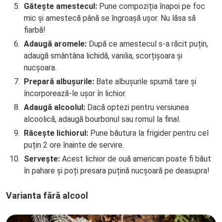
Gătește amestecul:
Pune compoziția înapoi pe foc
mic și amestecă până se îngroașă ușor. Nu lăsa să
fiarbă!
Adaugă aromele:
După ce amestecul s-a răcit puțin,
adaugă smântâna lichidă, vanilia, scorțișoara și
nucșoara.
Prepară albușurile:
Bate albușurile spumă tare și
încorporează-le ușor în lichior.
Adaugă alcoolul:
Dacă optezi pentru versiunea
alcoolică, adaugă bourbonul sau romul la final.
Răcește lichiorul:
Pune băutura la frigider pentru cel
puțin 2 ore înainte de servire.
Servește:
Acest lichior de ouă american poate fi băut
în pahare și poți presara puțină nucșoară pe deasupra!
Varianta fără alcool