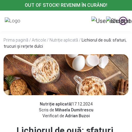
Treci
OUT OF STOCK! REVENIM ÎN CURÂND!
la
conținut
Prima pagină
/
Articole
/
Nutriție aplicată
/
Lichiorul de ouă: sfaturi,
trucuri și rețete dulci
Nutriție aplicată
|
17.12.2024
Scris de
Mihaela Dumitrescu
Verificat de
Adrian Buzoi
Lichiorul de ouă: sfaturi,