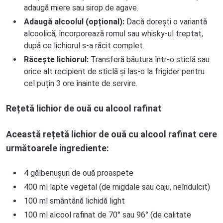
adaugă miere sau sirop de agave.
Adaugă alcoolul (opțional):
Dacă dorești o variantă
alcoolică, încorporează romul sau whisky-ul treptat,
după ce lichiorul s-a răcit complet.
Răcește lichiorul:
Transferă băutura într-o sticlă sau
orice alt recipient de sticlă și las-o la frigider pentru
cel puțin 3 ore înainte de servire.
Rețetă lichior de ouă cu alcool rafinat
Această rețetă lichior de ouă cu alcool rafinat cere
următoarele ingrediente:
4 gălbenușuri de ouă proaspete
400 ml lapte vegetal (de migdale sau caju, neîndulcit)
100 ml smântână lichidă light
100 ml alcool rafinat de 70° sau 96° (de calitate