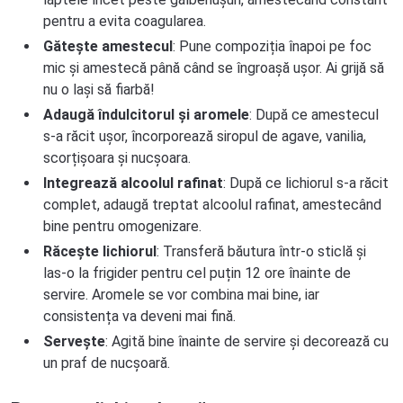
pentru a evita coagularea.
Gătește amestecul
: Pune compoziția înapoi pe foc
mic și amestecă până când se îngroașă ușor. Ai grijă să
nu o lași să fiarbă!
Adaugă îndulcitorul și aromele
: După ce amestecul
s-a răcit ușor, încorporează siropul de agave, vanilia,
scorțișoara și nucșoara.
Integrează alcoolul rafinat
: După ce lichiorul s-a răcit
complet, adaugă treptat alcoolul rafinat, amestecând
bine pentru omogenizare.
Răcește lichiorul
: Transferă băutura într-o sticlă și
las-o la frigider pentru cel puțin 12 ore înainte de
servire. Aromele se vor combina mai bine, iar
consistența va deveni mai fină.
Servește
: Agită bine înainte de servire și decorează cu
un praf de nucșoară.