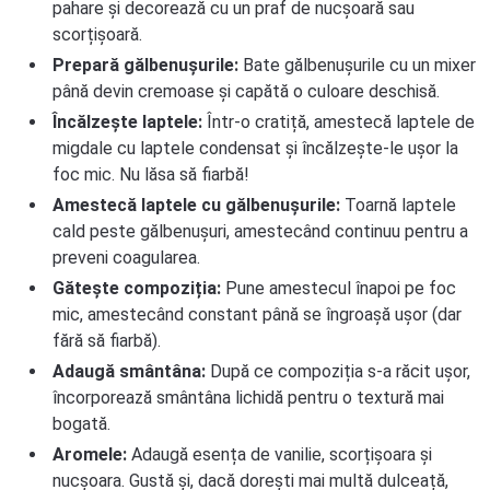
pahare și decorează cu un praf de nucșoară sau
scorțișoară.
Prepară gălbenușurile:
Bate gălbenușurile cu un mixer
până devin cremoase și capătă o culoare deschisă.
Încălzește laptele:
Într-o cratiță, amestecă laptele de
migdale cu laptele condensat și încălzește-le ușor la
foc mic. Nu lăsa să fiarbă!
Amestecă laptele cu gălbenușurile:
Toarnă laptele
cald peste gălbenușuri, amestecând continuu pentru a
preveni coagularea.
Gătește compoziția:
Pune amestecul înapoi pe foc
mic, amestecând constant până se îngroașă ușor (dar
fără să fiarbă).
Adaugă smântâna:
După ce compoziția s-a răcit ușor,
încorporează smântâna lichidă pentru o textură mai
bogată.
Aromele:
Adaugă esența de vanilie, scorțișoara și
nucșoara. Gustă și, dacă dorești mai multă dulceață,