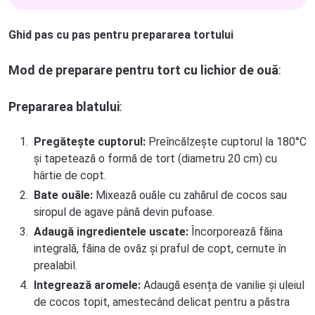
Ghid pas cu pas pentru prepararea tortului
Mod de preparare pentru tort cu lichior de ouă
:
Prepararea blatului
:
Pregătește cuptorul:
Preîncălzește cuptorul la 180°C
și tapetează o formă de tort (diametru 20 cm) cu
hârtie de copt.
Bate ouăle:
Mixează ouăle cu zahărul de cocos sau
siropul de agave până devin pufoase.
Adaugă ingredientele uscate:
Încorporează făina
integrală, făina de ovăz și praful de copt, cernute în
prealabil.
Integrează aromele:
Adaugă esența de vanilie și uleiul
de cocos topit, amestecând delicat pentru a păstra