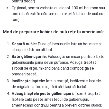
pentru decor)
Opțional, pentru varianta cu alcool, 100 ml bourbon sau
rom (dacă ești în căutare de o rețetă lichior de ouă cu
rom)
Mod de preparare
lichior de ouă rețeta americană
:
Separă ouăle:
Pune gălbenușurile într-un bol mare și
albușurile într-un alt bol.
Bate gălbenușurile:
Folosește un mixer pentru a bate
gălbenușurile până devin pufoase. Adaugă treptat
siropul de arțar, mixând până când compoziția se
omogenizează.
Încălzește laptele:
Într-o cratiță, încălzește laptele
de migdale la foc mic, fără să-l lași să fiarbă.
Adaugă laptele peste gălbenușuri:
Toarnă treptat
laptele cald peste amestecul de gălbenușuri,
amestecând continuu pentru a preveni gătirea ouălor.