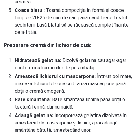
aerarea.
Coace blatul:
Toarnă compoziția în formă și coace
timp de 20-25 de minute sau până când trece testul
scobitorii. Lasă blatul să se răcească complet înainte
de a-l tăia.
Preparare cremă din lichior de ouă
:
Hidratează gelatina:
Dizolvă gelatina sau agar-agar
conform instrucțiunilor de pe ambalaj.
Amestecă lichiorul cu mascarpone:
Într-un bol mare,
mixează lichiorul de ouă cu brânza mascarpone până
obții o cremă omogenă.
Bate smântâna:
Bate smântâna lichidă până obții o
textură fermă, dar nu rigidă.
Adaugă gelatina:
Încorporează gelatina dizolvată în
amestecul de mascarpone și lichior, apoi adaugă
smântâna bătută, amestecând ușor.