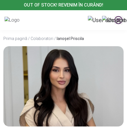
Treci
OUT OF STOCK! REVENIM ÎN CURÂND!
la
conținut
Prima pagină
/
Colaboratori
/
Ianoșel Priscila