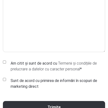
GDPR
Am citit și sunt de acord cu
Termenii și condițiile de
Consent
*
prelucrare a datelor cu caracter personal
*
Marketing
Sunt de acord cu primirea de informări în scopuri de
Communication
marketing direct
Consent