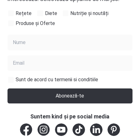
Rețete
Diete
Nutriție și noutăți
Povestea continuă… nu mă voi opri aici.
Produse și Oferte
Mulțumesc din tot sufletul!
Sunt de acord cu termenii si conditiile
Abonează-te
Suntem kind și pe social media