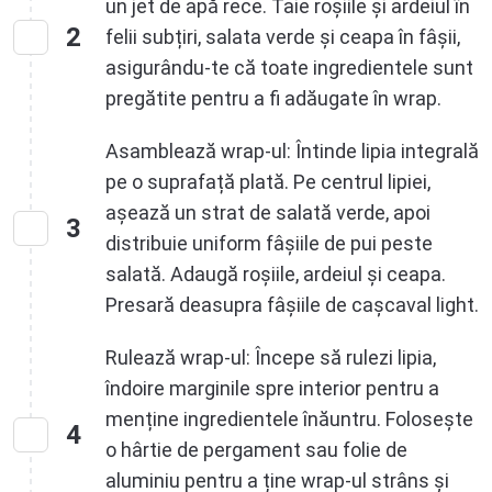
un jet de apă rece. Taie roșiile și ardeiul în
2
felii subțiri, salata verde și ceapa în fâșii,
asigurându-te că toate ingredientele sunt
pregătite pentru a fi adăugate în wrap.
Asamblează wrap-ul: Întinde lipia integrală
pe o suprafață plată. Pe centrul lipiei,
așează un strat de salată verde, apoi
3
distribuie uniform fâșiile de pui peste
salată. Adaugă roșiile, ardeiul și ceapa.
Presară deasupra fâșiile de cașcaval light.
Rulează wrap-ul: Începe să rulezi lipia,
îndoire marginile spre interior pentru a
menține ingredientele înăuntru. Folosește
4
o hârtie de pergament sau folie de
aluminiu pentru a ține wrap-ul strâns și