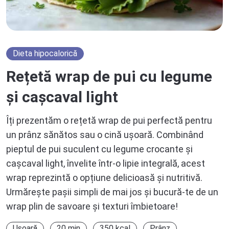
Dieta hipocalorică
Rețetă wrap de pui cu legume
și cașcaval light
Îți prezentăm o rețetă wrap de pui perfectă pentru
un prânz sănătos sau o cină ușoară. Combinând
pieptul de pui suculent cu legume crocante și
cașcaval light, învelite într-o lipie integrală, acest
wrap reprezintă o opțiune delicioasă și nutritivă.
Urmărește pașii simpli de mai jos și bucură-te de un
wrap plin de savoare și texturi îmbietoare!
Ușoară
20 min
350 kcal
Prânz