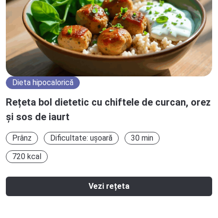
Dieta hipocalorică
Rețeta bol dietetic cu chiftele de curcan, orez
și sos de iaurt
Prânz
Dificultate: ușoară
30 min
720 kcal
Vezi rețeta