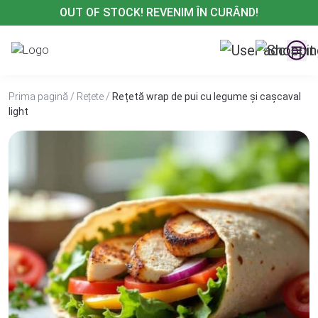
Treci
OUT OF STOCK! REVENIM ÎN CURÂND!
la
conținut
Prima pagină
/
Rețete
/
Rețetă wrap de pui cu legume și cașcaval
light