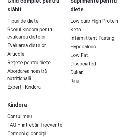
Ghid complet pentru
Suplimente pentru
slăbit
diete
Tipuri de diete
Low carb High Protein
Scorul Kindora pentru
Keto
evaluarea dietelor
Intermittent Fasting
Evaluarea dietelor
Hypocaloric
Articole
Low Fat
Rețete pentru diete
Dissociated
Abordarea noastră
Dukan
nutrițională
Rina
Experții Kindora
Kindora
Contul meu
FAQ – întrebări frecvente
Termeni și condiții