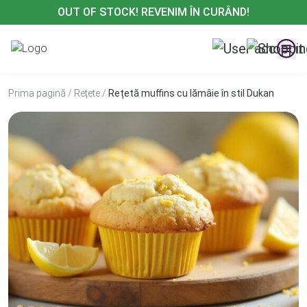
Treci
OUT OF STOCK! REVENIM ÎN CURÂND!
la
conținut
Prima pagină
/
Rețete
/
Rețetă muffins cu lămâie în stil Dukan