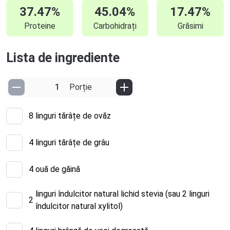
37.47%
45.04%
17.47%
Proteine
Carbohidrați
Grăsimi
Lista de ingrediente
Porție
8
linguri tărâțe de ovăz
4
linguri tărâțe de grâu
4
ouă de găină
linguri îndulcitor natural lichid stevia (sau 2 linguri
2
îndulcitor natural xylitol)