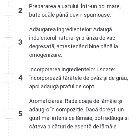
Prepararea aluatului: Într-un bol mare,
2
bate ouăle până devin spumoase.
Adăugarea ingredientelor: Adaugă
îndulcitorul natural și brânza de vaci
3
degresată, amestecând bine până la
omogenizare.
Incorporarea ingredientelor uscate:
4
Încorporează tărâțele de ovăz și de grâu,
apoi adaugă praful de copt.
Aromatizarea: Rade coaja de lămâie și
adaug-o în compoziție. Dacă dorești un
5
gust mai intens de lămâie, poți adăuga și
câteva picături de esență de lămâie.