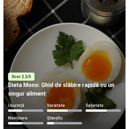
Scor 2.2/5
Dieta Mono: Ghid de slăbire rapidă cu un
singur aliment
Ușurință
Varietate
Sațietate
Menținere
Științific