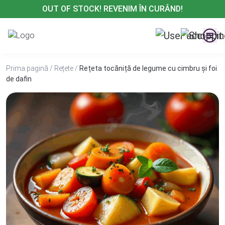
Treci
OUT OF STOCK! REVENIM ÎN CURÂND!
la
conținut
Prima pagină
/
Rețete
/
Rețeta tocăniță de legume cu cimbru și foi
de dafin