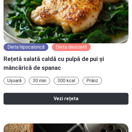
Dieta hipocalorică
Dieta disociată
Rețetă salată caldă cu pulpă de pui și
mâncărică de spanac
Ușoară
30 min
300 kcal
Prânz
Vezi rețeta