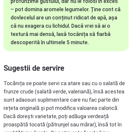
profunzime gustului, dar nu le folosi în exces
– pot domina aromele legumelor. Ține cont că
dovlecelul are un conținut ridicat de apă, așa
că nu exagera cu lichidul. Dacă vrei să ai o
textură mai densă, lasă tocănița să fiarbă
descoperită în ultimele 5 minute.
Sugestii de servire
Tocănița se poate servi ca atare sau cu o salată de
frunze crude (salată verde, valeriană), însă acestea
sunt adaosuri suplimentare care nu fac parte din
rețeta originală și pot modifica valoarea calorică.
Dacă dorești varietate, poți adăuga verdeață
proaspătă tocată (pătrunjel sau mărar), însă tot în