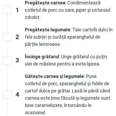
Pregătește carnea
: Condimentează
1
cotletul de porc cu sare, piper și usturoiul
zdrobit.
Pregătește legumele
: Taie cartofii dulci în
2
felii subțiri și curăță sparanghelul de
părțile lemnoase.
Încinge grătarul
: Unge grătarul cu puțin
3
ulei de măsline pentru a evita lipirea.
Gătește carnea și legumele
: Pune
cotletul de porc, sparanghelul și feliile de
cartof dulce pe grătar. Lasă-le până când
4
carnea este bine făcută și legumele sunt
bine caramelizate, întorcându-le
ocazional.