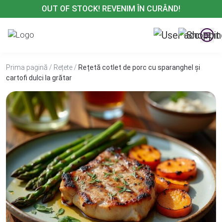
Treci
OUT OF STOCK! REVENIM ÎN CURÂND!
la
conținut
Prima pagină
/
Rețete
/
Rețetă cotlet de porc cu sparanghel și
cartofi dulci la grătar