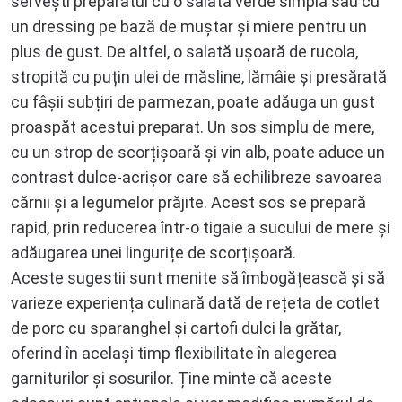
servești preparatul cu o salată verde simplă sau cu
un dressing pe bază de muștar și miere pentru un
plus de gust. De altfel, o salată ușoară de rucola,
stropită cu puțin ulei de măsline, lămâie și presărată
cu fâșii subțiri de parmezan, poate adăuga un gust
proaspăt acestui preparat. Un sos simplu de mere,
cu un strop de scorțișoară și vin alb, poate aduce un
contrast dulce-acrișor care să echilibreze savoarea
cărnii și a legumelor prăjite. Acest sos se prepară
rapid, prin reducerea într-o tigaie a sucului de mere și
adăugarea unei lingurițe de scorțișoară.
Aceste sugestii sunt menite să îmbogățească și să
varieze experiența culinară dată de rețeta de cotlet
de porc cu sparanghel și cartofi dulci la grătar,
oferind în același timp flexibilitate în alegerea
garniturilor și sosurilor. Ține minte că aceste