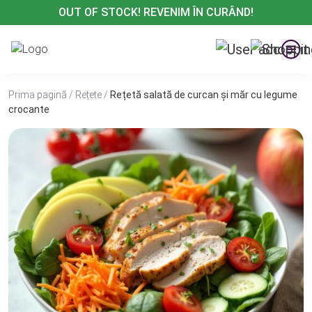
Treci
OUT OF STOCK! REVENIM ÎN CURÂND!
la
conținut
Prima pagină
/
Rețete
/
Rețetă salată de curcan și măr cu legume
crocante