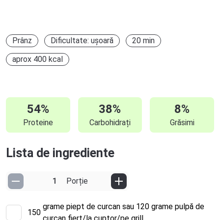
Prânz
Dificultate: ușoară
20 min
aprox 400 kcal
54%
38%
8%
Proteine
Carbohidrați
Grăsimi
Lista de ingrediente
Porție
grame piept de curcan sau 120 grame pulpă de
150
curcan fiert/la cuptor/pe grill