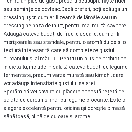
Pentru un plus de gust, presară deasupra niște nuci
sau semințe de dovleac.Dacă preferi, poți adăuga un
dressing ușor, cum ar fi zeamă de lămâie sau un
dressing pe bază de iaurt, pentru mai multă savoare.
Adaugă câteva bucăți de fructe uscate, cum ar fi
merișoarele sau stafidele, pentru o aromă dulce și o
textură interesantă care să completeze gustul
curcanului și al mărului. Pentru un plus de probiotice
în dieta ta, include în salată câteva bucăți de legume
fermentate, precum varza murată sau kimchi, care
vor adăuga intensitate gustului salatei.
Sperăm că vei savura cu plăcere această rețetă de
salată de curcan și măr cu legume crocante. Este o
alegere excelentă pentru oricine își dorește o masă
sănătoasă, plină de culoare și arome.