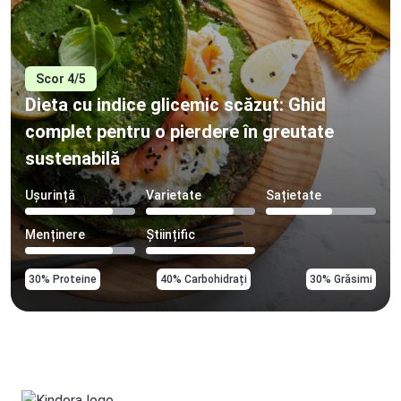
Scor 4/5
Dieta cu indice glicemic scăzut: Ghid
complet pentru o pierdere în greutate
sustenabilă
Ușurință
Varietate
Sațietate
Menținere
Științific
30% Proteine
40% Carbohidrați
30% Grăsimi