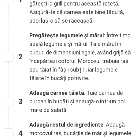
gătești la grill pentru această rețetă.
Asigură-te că carnea este bine făcută,
apoi las-o să se răcească.
Pregătește legumele și mărul
: Între timp,
spală legumele și mărul. Taie mărul în
cuburi de dimensiuni egale, având grijă să
2
îndepărtezi cotorul. Morcovul trebuie ras
sau tăiat în fâșii subțiri, iar legumele
tăiate în bucăți potrivite.
Adaugă carnea tăiată
: Taie carnea de
3
curcan în bucăți și adaugă-o într-un bol
mare de salată.
Adaugă restul de ingrediente
: Adaugă
4
morcovul ras, bucățile de măr și legumele