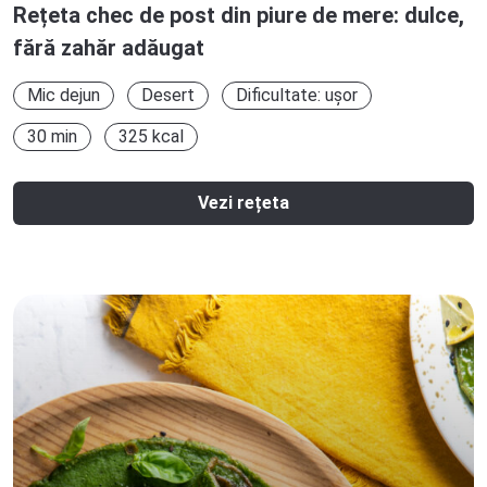
Rețeta chec de post din piure de mere: dulce,
fără zahăr adăugat
Mic dejun
Desert
Dificultate: ușor
30 min
325 kcal
Vezi rețeta