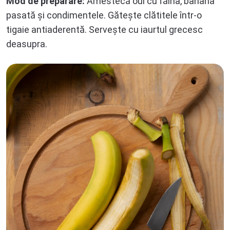
Mod de preparare:
Amestecă oul cu făina, banana
pasată și condimentele. Gătește clătitele într-o
tigaie antiaderentă. Servește cu iaurtul grecesc
deasupra.