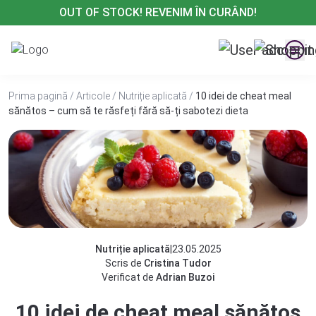
Treci
OUT OF STOCK! REVENIM ÎN CURÂND!
la
conținut
Prima pagină
/
Articole
/
Nutriție aplicată
/
10 idei de cheat meal
sănătos – cum să te răsfeți fără să-ți sabotezi dieta
Nutriție aplicată
|
23.05.2025
Scris de
Cristina Tudor
Verificat de
Adrian Buzoi
10 idei de cheat meal sănătos