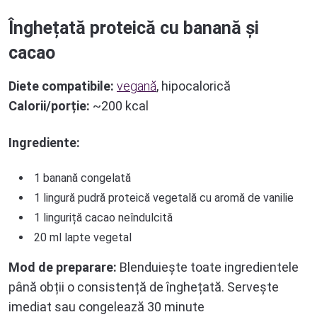
Înghețată proteică cu banană și
cacao
Diete compatibile:
vegană
, hipocalorică
Calorii/porție:
~200 kcal
Ingrediente:
1 banană congelată
1 lingură pudră proteică vegetală cu aromă de vanilie
1 linguriță cacao neîndulcită
20 ml lapte vegetal
Mod de preparare:
Blenduiește toate ingredientele
până obții o consistență de înghețată. Servește
imediat sau congelează 30 minute