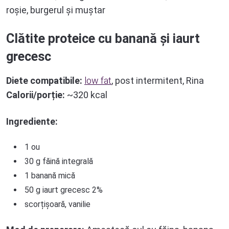
roșie, burgerul și muștar
Clătite proteice cu banană și iaurt
grecesc
Diete compatibile:
low fat
, post intermitent, Rina
Calorii/porție:
~320 kcal
Ingrediente:
1 ou
30 g făină integrală
1 banană mică
50 g iaurt grecesc 2%
scorțișoară, vanilie