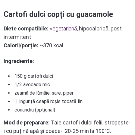
Cartofi dulci copți cu guacamole
Diete compatibile:
vegetariană
, hipocalorică, post
intermitent
Calorii/porție:
~370 kcal
Ingrediente:
150 g cartofi dulci
1/2 avocado mic
zeamă de lămâie, sare, piper
1 linguriță ceapă roșie tocată fin
coriandru (opțional)
Mod de preparare:
Taie cartofii dulci felii, stropește-
i cu puțină apă și coace-i 20-25 min la 190°C.