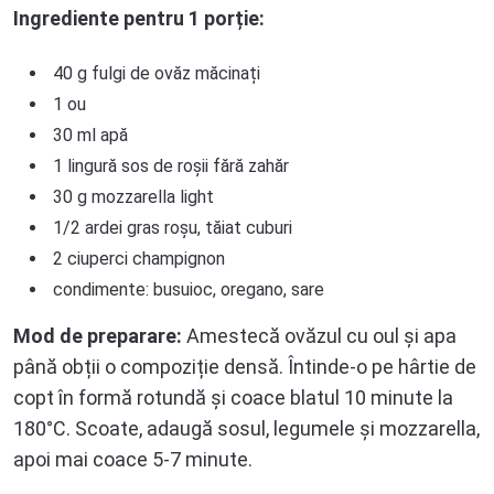
Ingrediente pentru 1 porție:
40 g fulgi de ovăz măcinați
1 ou
30 ml apă
1 lingură sos de roșii fără zahăr
30 g mozzarella light
1/2 ardei gras roșu, tăiat cuburi
2 ciuperci champignon
condimente: busuioc, oregano, sare
Mod de preparare:
Amestecă ovăzul cu oul și apa
până obții o compoziție densă. Întinde-o pe hârtie de
copt în formă rotundă și coace blatul 10 minute la
180°C. Scoate, adaugă sosul, legumele și mozzarella,
apoi mai coace 5-7 minute.