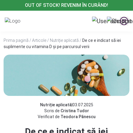
Treci
OUT OF STOCK! REVENIM ÎN CURÂND!
la
conținut
Prima pagină
/
Articole
/
Nutriție aplicată
/
De ce e indicat să iei
suplimente cu vitamina D și pe parcursul verii
Nutriție aplicată
|
03.07.2025
Scris de
Cristina Tudor
Verificat de
Teodora Pănescu
De ce e indicat să iei