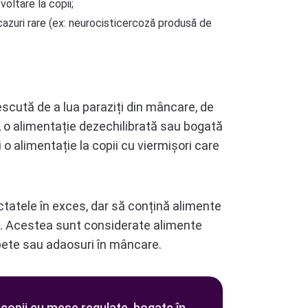
voltare la copii;
cazuri rare (ex: neurocisticercoză produsă de
rescută de a lua paraziți din mâncare, de
i, o alimentație dezechilibrată sau bogată
 o alimentație la copii cu viermișori care
ctatele în exces, dar să conțină alimente
os. Acestea sunt considerate alimente
aspete sau adaosuri în mâncare.
 copii cu mese regulate, bogate în