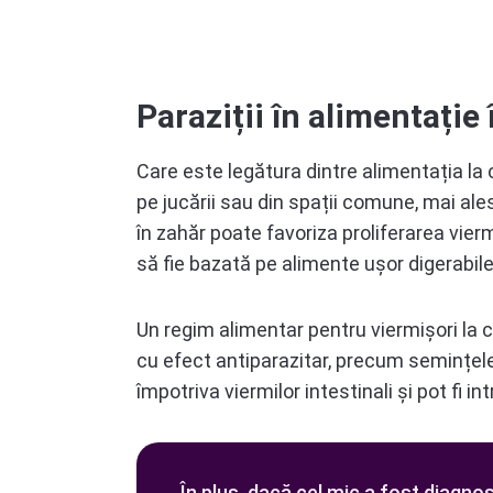
Paraziții în alimentație 
Care este legătura dintre alimentația la c
pe jucării sau din spații comune, mai ale
în zahăr poate favoriza proliferarea vierm
să fie bazată pe alimente ușor digerabile
Un regim alimentar pentru viermișori la co
cu efect antiparazitar, precum semințel
împotriva viermilor intestinali și pot fi 
În plus, dacă cel mic a fost diagno