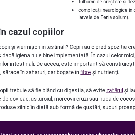
tulburări de creștere și dez
complicații neurologice în 
larvele de Tenia solium).
în cazul copiilor
opii și viermișori intestinali? Copiii au o predispoziție c
s dacă igiena nu e bine implementată. În cazul celor mic
ilor intestinali. De aceea, este important să construiești
, sărace în zaharuri, dar bogate în
fibre
și nutrienți.
pii trebuie să fie blând cu digestia, să evite
zahărul
și la
e de dovleac, usturoiul, morcovii cruzi sau nuca de coc
introduse zilnic în dietă sub formă de gustări, sucuri pro
sticat cu oxiuri, se recomandă un regim alimentar oxiuri