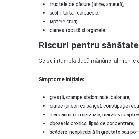
fructele de pădure (afine, zmeură);
sushi, tartar, carpaccio;
laptele crud;
carnea tocată și organele.
Riscuri pentru sănătate
Ce se întâmplă dacă mănânci alimente cu 
Simptome inițiale:
greață, crampe abdominale, balonare;
diaree (uneori cu sânge), constipație recu
mâncărimi în zona anală, mai ales noaptea 
oboseală cronică, lipsă de concentrare;
scădere inexplicabilă în greutate sau po