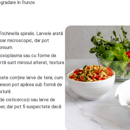
radare în frunze.
richinella spiralis. Larvele arată
 doar microscopic, dar pot
consum.
 toxoplasma sau cu forme de
rtă sunt mirosul alterat, textura
poate conține larve de tenii, cum
r uneori pot apărea sub formă de
xtură.
nde cisticercozi sau larve de
ber, dar pot fi suspectate dacă