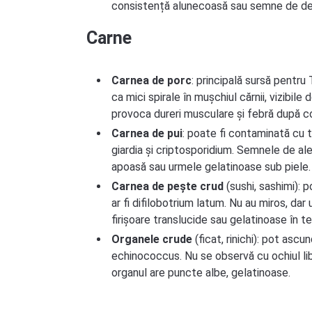
consistență alunecoasă sau semne de deg
Carne
Carnea de porc
: principală sursă pentru T
ca mici spirale în mușchiul cărnii, vizibile
provoca dureri musculare și febră după 
Carnea de pui
: poate fi contaminată cu
giardia și criptosporidium. Semnele de ale
apoasă sau urmele gelatinoase sub piele.
Carnea de pește crud
(sushi, sashimi): 
ar fi difilobotrium latum. Nu au miros, da
firișoare translucide sau gelatinoase în te
Organele crude
(ficat, rinichi): pot ascu
echinococcus. Nu se observă cu ochiul li
organul are puncte albe, gelatinoase.