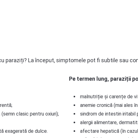
paraziți? La început, simptomele pot fi subtile sau conf
Pe termen lung, paraziții p
malnutriție și carențe de vi
rentă;
anemie cronică (mai ales în
(semn clasic pentru oxiuri);
sindrom de intestin iritabil
alergii alimentare, dermat
ftă exagerată de dulce.
afectare hepatică (în cazul 