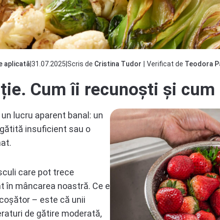
e aplicată
|
31.07.2025
|
Scris de
Cristina Tudor
|
Verificat de
Teodora P
ație. Cum îi recunoști și cu
e un lucru aparent banal: un
gătită insuficient sau o
at.
sculi care pot trece
ent în mâncarea noastră. Ce e
icoșător – este că unii
eraturi de gătire moderată,