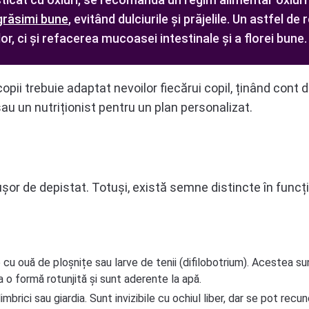
grăsimi bune
, evitând dulciurile și prăjelile. Un astfel de
or, ci și refacerea mucoasei intestinale și a florei bune.
opii trebuie adaptat nevoilor fiecărui copil, ținând cont 
au un nutriționist pentru un plan personalizat.
șor de depistat. Totuși, există semne distincte în funcț
 cu ouă de ploșnițe sau larve de tenii (difilobotrium). Acestea sun
a o formă rotunjită și sunt aderente la apă.
limbrici sau giardia. Sunt invizibile cu ochiul liber, dar se pot re