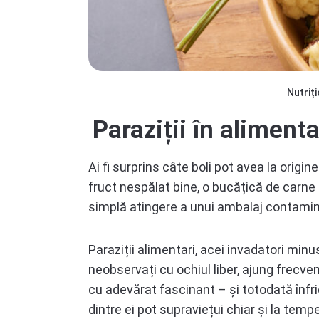
Nutriți
Paraziții în aliment
Ai fi surprins câte boli pot avea la origin
fruct nespălat bine, o bucățică de carne 
simplă atingere a unui ambalaj contamin
Paraziții alimentari, acei invadatori minu
neobservați cu ochiul liber, ajung frecv
cu adevărat fascinant – și totodată înfr
dintre ei pot supraviețui chiar și la temp