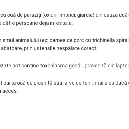
u ouă de paraziți (oxiuri, limbrici, giardia) din cauza udă
e către persoane deja infestate.
nismul animalului (ex: carnea de porc cu trichinella spira
abatoare, prin ustensile nespălate corect.
ate pot conține toxoplasma gondii, provenită din laptel
pot purta ouă de ploșniță sau larve de tenii, mai ales dacă
u acces.