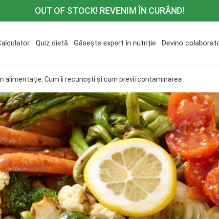
OUT OF STOCK! REVENIM ÎN CURÂND!
Calculator
Quiz dietă
Găsește expert în nutriție
Devino colaborat
 în alimentație. Cum îi recunoști și cum previi contaminarea