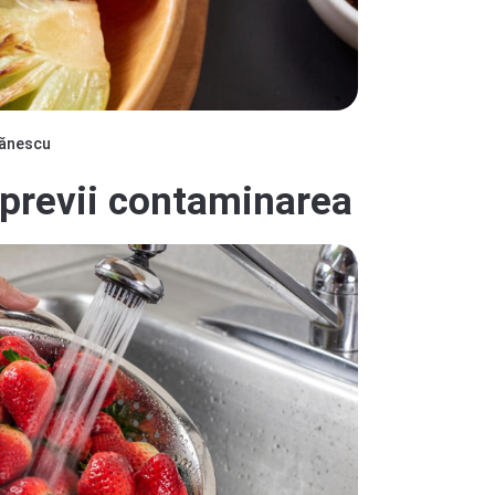
ănescu
m previi contaminarea