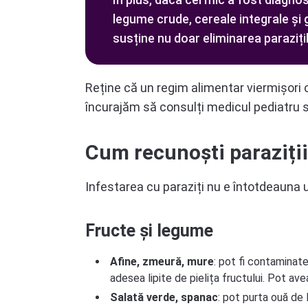
legume crude, cereale integrale și
susține nu doar eliminarea parazițil
Reține că un regim alimentar viermișori c
încurajăm să consulți medicul pediatru s
Cum recunoști paraziții
Infestarea cu paraziți nu e întotdeauna u
Fructe și legume
Afine, zmeură, mure
: pot fi contaminate
adesea lipite de pielița fructului. Pot ave
Salată verde, spanac
: pot purta ouă de 