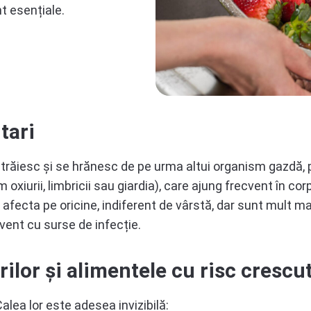
t esențiale.
tari
 trăiesc și se hrănesc de pe urma altui organism gazdă, 
 oxiurii, limbricii sau giardia), care ajung frecvent în c
afecta pe oricine, indiferent de vârstă, dar sunt mult mai
vent cu surse de infecție.
lor și alimentele cu risc crescu
alea lor este adesea invizibilă: