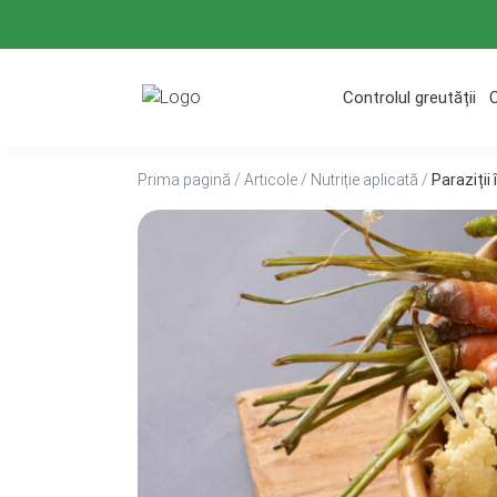
Treci
la
conținut
Controlul greutății
Prima pagină
/
Articole
/
Nutriție aplicată
/
Paraziții