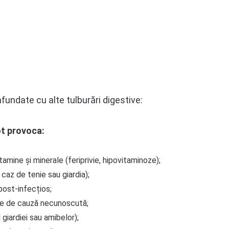
undate cu alte tulburări digestive:
ot provoca:
tamine și minerale (feriprivie, hipovitaminoze);
 caz de tenie sau giardia);
 post-infecțios;
ite de cauză necunoscută;
giardiei sau amibelor);