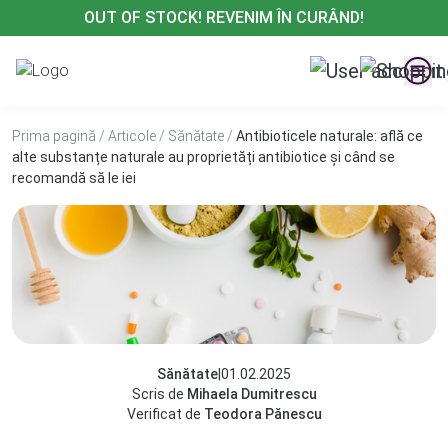
Treci
OUT OF STOCK! REVENIM ÎN CURÂND!
la
conținut
Prima pagină
/
Articole
/
Sănătate
/
Antibioticele naturale: află ce
alte substanțe naturale au proprietăți antibiotice și când se
recomandă să le iei
Sănătate
|
01.02.2025
Scris de
Mihaela Dumitrescu
Verificat de
Teodora Pănescu