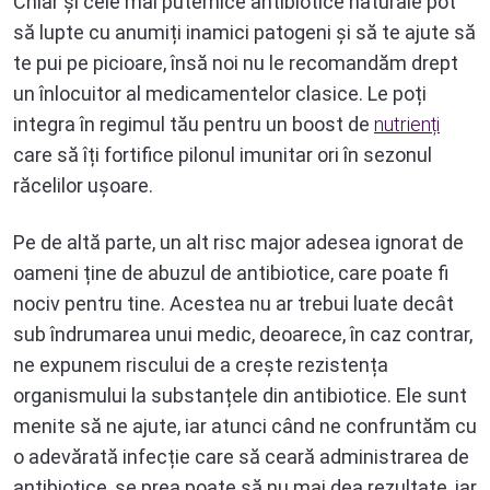
Chiar și cele mai puternice antibiotice naturale pot
să lupte cu anumiți inamici patogeni și să te ajute să
te pui pe picioare, însă noi nu le recomandăm drept
un înlocuitor al medicamentelor clasice. Le poți
integra în regimul tău pentru un boost de
nutrienți
care să îți fortifice pilonul imunitar ori în sezonul
răcelilor ușoare.
Pe de altă parte, un alt risc major adesea ignorat de
oameni ține de abuzul de antibiotice, care poate fi
nociv pentru tine. Acestea nu ar trebui luate decât
sub îndrumarea unui medic, deoarece, în caz contrar,
ne expunem riscului de a crește rezistența
organismului la substanțele din antibiotice. Ele sunt
menite să ne ajute, iar atunci când ne confruntăm cu
o adevărată infecție care să ceară administrarea de
antibiotice, se prea poate să nu mai dea rezultate, iar