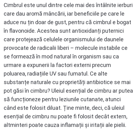
Cimbrul este unul dintre cele mai des întâlnite ierburi
care dau aromă mâncării, iar beneficiile pe care le
aduce nu țin doar de gust, pentru că cimbrul e bogat
în flavonoide. Acestea sunt antioxidanți puternici
care protejează celulele organismului de daunele
provocate de radicalii liberi – molecule instabile ce
se formează în mod natural în organism sau ca
urmare a expunerii la factori externi precum
poluarea, radiațiile UV sau fumatul. Ce alte
substanțe naturale cu proprietăți antibiotice se mai
pot găsi în cimbru? Uleiul esențial de cimbru ar putea
să funcționeze pentru leziunile cutanate, atunci
când este folosit diluat. Ține minte, deci, că uleiul
esențial de cimbru nu poate fi folosit decât extern,
altminteri poate cauza inflamații și iritații ale pielii.