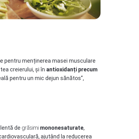
ale pentru menținerea masei musculare
ea creierului, și în
antioxidanți precum
deală pentru un mic dejun sănătos”,
elentă de
grăsimi
mononesaturate
,
ardiovasculară, ajutând la reducerea