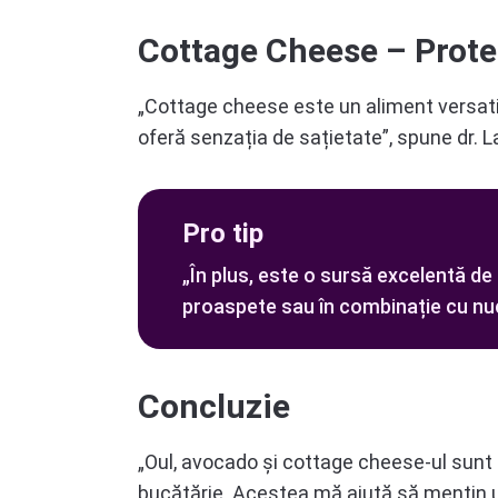
Cottage Cheese – Protei
„Cottage cheese este un aliment versati
oferă senzația de sațietate”, spune dr. 
Pro tip
„În plus, este o sursă excelentă de
proaspete sau în combinație cu nuci
Concluzie
„Oul, avocado și cottage cheese-ul sunt tre
bucătărie. Acestea mă ajută să mențin un 