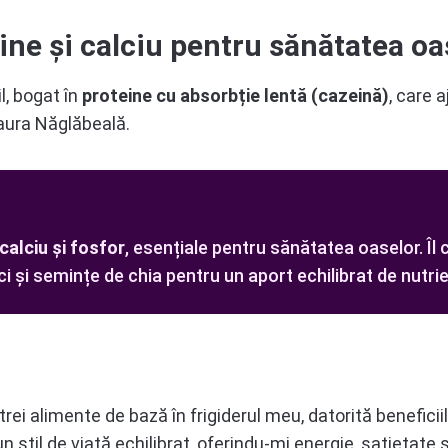
ne și calciu pentru sănătatea oa
l, bogat în
proteine cu absorbție lentă (cazeină)
, care 
Laura Năglăbeală.
calciu și fosfor
, esențiale pentru sănătatea oaselor. Îl
 și semințe de chia pentru un aport echilibrat de nutrien
i alimente de bază în frigiderul meu, datorită beneficiilor l
stil de viață echilibrat, oferindu-mi energie, sațietate ș