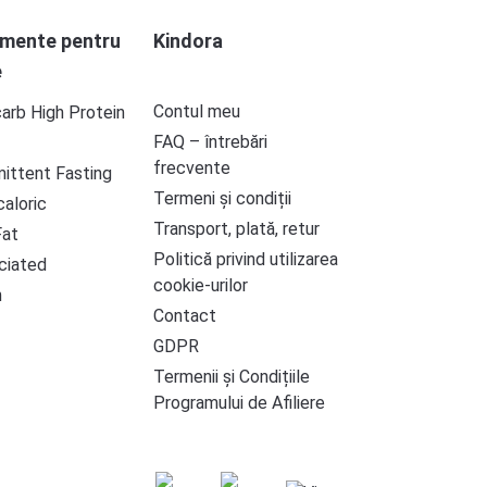
imente pentru
Kindora
e
Contul meu
arb High Protein
FAQ – întrebări
frecvente
mittent Fasting
Termeni și condiții
aloric
Transport, plată, retur
Fat
Politică privind utilizarea
ciated
cookie-urilor
n
Contact
GDPR
Termenii și Condițiile
Programului de Afiliere