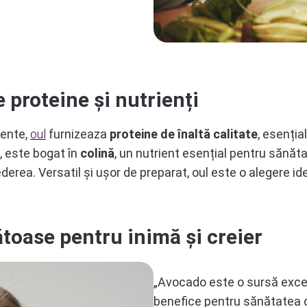
 proteine și nutrienți
mente,
oul
furnizeaza
proteine de înaltă calitate
, esenți
, este bogat în
colină
, un nutrient esențial pentru sănătat
ederea. Versatil și ușor de preparat, oul este o alegere i
toase pentru inimă și creier
„Avocado este o sursă exc
benefice pentru sănătatea c