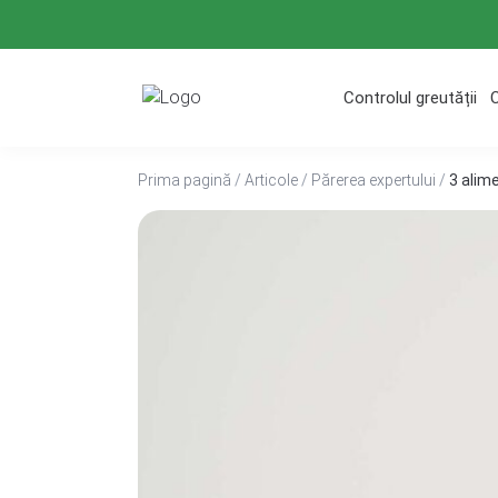
Treci
la
conținut
Controlul greutății
Prima pagină
/
Articole
/
Părerea expertului
/
3 alime