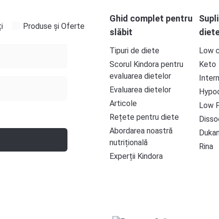
Ghid complet pentru
Supl
i
Produse și Oferte
slăbit
diet
Tipuri de diete
Low c
Scorul Kindora pentru
Keto
evaluarea dietelor
Inter
Evaluarea dietelor
Hypoc
Articole
Low 
Rețete pentru diete
Disso
Abordarea noastră
Duka
nutrițională
Rina
Experții Kindora