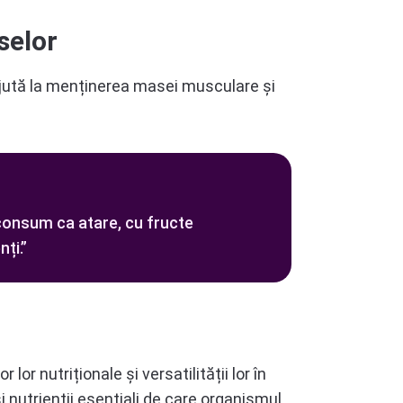
selor
ajută la menținerea masei musculare și
 consum ca atare, cu fructe
ți.”
or nutriționale și versatilității lor în
i nutrienții esențiali de care organismul