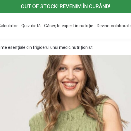
OUT OF STOCK! REVENIM ÎN CURÂND!
Calculator
Quiz dietă
Găsește expert în nutriție
Devino colaborat
nte esențiale din frigiderul unui medic nutriționist