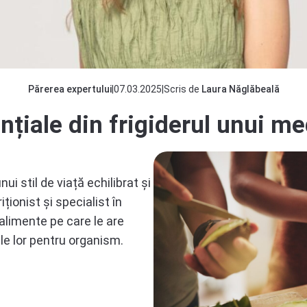
Părerea expertului
|
07.03.2025
|
Scris de
Laura Năglăbeală
țiale din frigiderul unui me
ui stil de viață echilibrat și
iționist și specialist în
alimente pe care le are
le lor pentru organism.