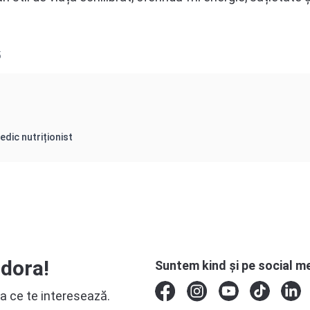
5
edic nutriționist
ndora!
Suntem kind și pe social m
a ce te interesează.