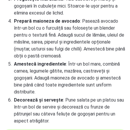
gogoșarii în cubulețe mici. Stoarce-le ușor pentru a
elimina excesul de lichid.
Prepară maioneza de avocado
: Pasează avocado
într-un bol cu o furculiță sau folosește un blender
pentru o textură fină. Adaugă sucul de lămâie, uleiul de
măsline, sarea, piperul și ingredientele opționale
(muștar, usturoi sau fulgi de chilli). Amestecă bine până
obții o pastă cremoasă.
Amestecă ingredientele
: Într-un bol mare, combină
carnea, legumele gătite, mazărea, castraveții și
gogoșarii. Adaugă maioneza de avocado și amestecă
bine până când toate ingredientele sunt uniform
distribuite.
Decorează și servește
: Pune salata pe un platou sau
într-un bol de servire și decorează cu frunze de
pătrunjel sau câteva feliuțe de gogoșari pentru un
aspect atrăgător.