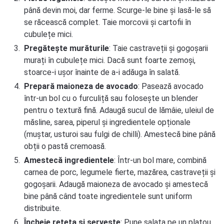
până devin moi, dar ferme. Scurge-le bine și lasă-le să
se răcească complet. Taie morcovii și cartofii în
cubulețe mici.
Pregătește murăturile
: Taie castraveții și gogoșarii
murați în cubulețe mici. Dacă sunt foarte zemoși,
stoarce-i ușor înainte de a-i adăuga în salată.
Prepară maioneza de avocado
: Pasează avocado
într-un bol cu o furculiță sau folosește un blender
pentru o textură fină. Adaugă sucul de lămâie, uleiul de
măsline, sarea, piperul și ingredientele opționale
(muștar, usturoi sau fulgi de chilli). Amestecă bine până
obții o pastă cremoasă.
Amestecă ingredientele
: Într-un bol mare, combină
carnea de porc, legumele fierte, mazărea, castraveții și
gogoșarii. Adaugă maioneza de avocado și amestecă
bine până când toate ingredientele sunt uniform
distribuite.
Încheie rețeta și servește
: Pune salata pe un platou