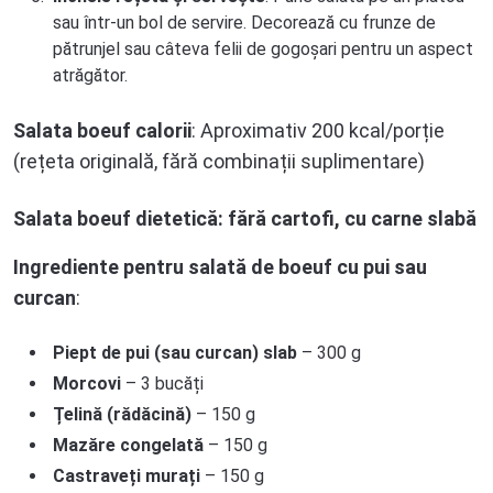
sau într-un bol de servire. Decorează cu frunze de
pătrunjel sau câteva felii de gogoșari pentru un aspect
atrăgător.
Salata boeuf calorii
: Aproximativ 200 kcal/porție
(rețeta originală, fără combinații suplimentare)
Salata boeuf dietetică: fără cartofi, cu carne slabă
Ingrediente pentru salată de boeuf cu pui sau
curcan
:
Piept de pui (sau curcan) slab
– 300 g
Morcovi
– 3 bucăți
Țelină (rădăcină)
– 150 g
Mazăre congelată
– 150 g
Castraveți murați
– 150 g