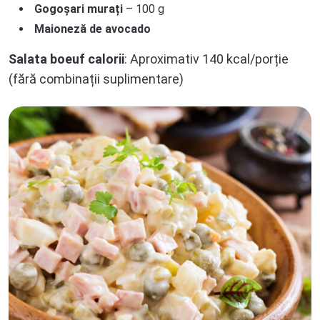
Gogoșari murați
– 100 g
Maioneză de avocado
Salata boeuf calorii
: Aproximativ 140 kcal/porție
(fără combinații suplimentare)