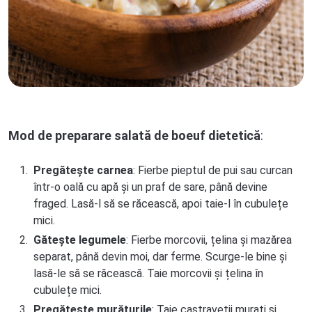
Mod de preparare salată de boeuf dietetică
:
Pregătește carnea
: Fierbe pieptul de pui sau curcan
într-o oală cu apă și un praf de sare, până devine
fraged. Lasă-l să se răcească, apoi taie-l în cubulețe
mici.
Gătește legumele
: Fierbe morcovii, țelina și mazărea
separat, până devin moi, dar ferme. Scurge-le bine și
lasă-le să se răcească. Taie morcovii și țelina în
cubulețe mici.
Pregătește murăturile
: Taie castraveții murați și