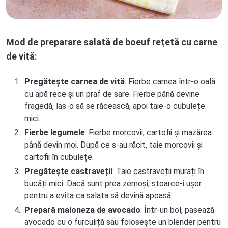
Mod de preparare salată de boeuf rețetă cu carne
de vită:
Pregătește carnea de vită
: Fierbe carnea într-o oală
cu apă rece și un praf de sare. Fierbe până devine
fragedă, las-o să se răcească, apoi taie-o cubulețe
mici.
Fierbe legumele
: Fierbe morcovii, cartofii și mazărea
până devin moi. După ce s-au răcit, taie morcovii și
cartofii în cubulețe.
Pregătește castraveții
: Taie castraveții murați în
bucăți mici. Dacă sunt prea zemoși, stoarce-i ușor
pentru a evita ca salata să devină apoasă.
Prepară maioneza de avocado
: Într-un bol, pasează
avocado cu o furculiță sau folosește un blender pentru