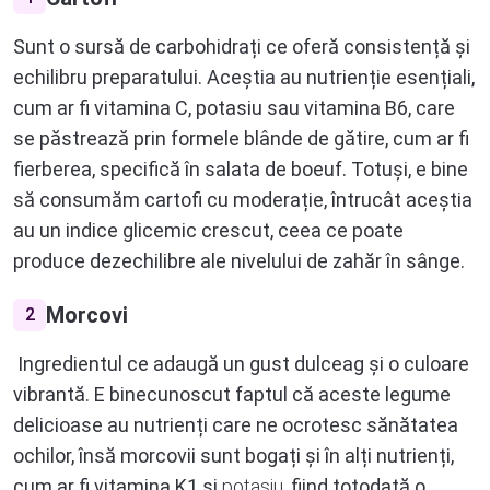
Sunt o sursă de carbohidrați ce oferă consistență și
echilibru preparatului. Aceștia au nutrienție esențiali,
cum ar fi vitamina C, potasiu sau vitamina B6, care
se păstrează prin formele blânde de gătire, cum ar fi
fierberea, specifică în salata de boeuf. Totuși, e bine
să consumăm cartofi cu moderație, întrucât aceștia
au un indice glicemic crescut, ceea ce poate
produce dezechilibre ale nivelului de zahăr în sânge.
Morcovi
2
Ingredientul ce adaugă un gust dulceag și o culoare
vibrantă. E binecunoscut faptul că aceste legume
delicioase au nutrienți care ne ocrotesc sănătatea
ochilor, însă morcovii sunt bogați și în alți nutrienți,
cum ar fi vitamina K1 și
potasiu
, fiind totodată o