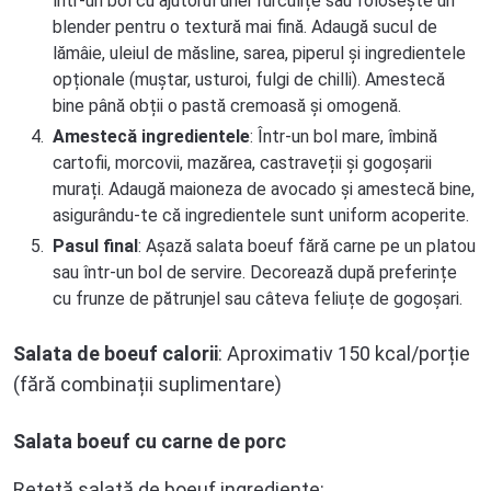
într-un bol cu ajutorul unei furculițe sau folosește un
blender pentru o textură mai fină. Adaugă sucul de
lămâie, uleiul de măsline, sarea, piperul și ingredientele
opționale (muștar, usturoi, fulgi de chilli). Amestecă
bine până obții o pastă cremoasă și omogenă.
Amestecă ingredientele
: Într-un bol mare, îmbină
cartofii, morcovii, mazărea, castraveții și gogoșarii
murați. Adaugă maioneza de avocado și amestecă bine,
asigurându-te că ingredientele sunt uniform acoperite.
Pasul final
: Așază salata boeuf fără carne pe un platou
sau într-un bol de servire. Decorează după preferințe
cu frunze de pătrunjel sau câteva feliuțe de gogoșari.
Salata de boeuf calorii
: Aproximativ 150 kcal/porție
(fără combinații suplimentare)
Salata boeuf cu carne de porc
Rețetă salată de boeuf ingrediente: