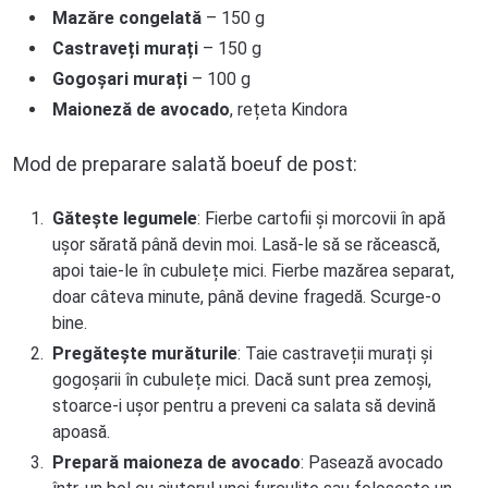
Mazăre congelată
– 150 g
Castraveți murați
– 150 g
Gogoșari murați
– 100 g
Maioneză de avocado
, rețeta Kindora
Mod de preparare salată boeuf de post:
Gătește legumele
: Fierbe cartofii și morcovii în apă
ușor sărată până devin moi. Lasă-le să se răcească,
apoi taie-le în cubulețe mici. Fierbe mazărea separat,
doar câteva minute, până devine fragedă. Scurge-o
bine.
Pregătește murăturile
: Taie castraveții murați și
gogoșarii în cubulețe mici. Dacă sunt prea zemoși,
stoarce-i ușor pentru a preveni ca salata să devină
apoasă.
Prepară maioneza de avocado
: Pasează avocado