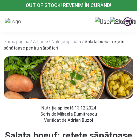
Treci
OUT OF STOCK! REVENIM ÎN CURÂND!
la
conținut
Prima pagină
/
Articole
/
Nutriție aplicată
/
Salata boeuf: rețete
sănătoase pentru sărbători
Nutriție aplicată
|
13.12.2024
Scris de
Mihaela Dumitrescu
Verificat de
Adrian Buzoi
Salata boeuf: rețete sănătoase