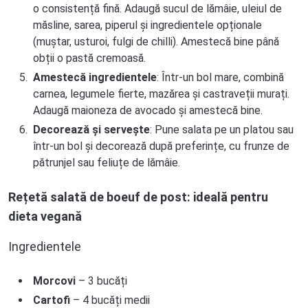
o consistență fină. Adaugă sucul de lămâie, uleiul de
măsline, sarea, piperul și ingredientele opționale
(muștar, usturoi, fulgi de chilli). Amestecă bine până
obții o pastă cremoasă.
Amestecă ingredientele
: Într-un bol mare, combină
carnea, legumele fierte, mazărea și castraveții murați.
Adaugă maioneza de avocado și amestecă bine.
Decorează și servește
: Pune salata pe un platou sau
într-un bol și decorează după preferințe, cu frunze de
pătrunjel sau feliuțe de lămâie.
Rețetă salată de boeuf de post: ideală pentru
dieta vegană
Ingredientele
Morcovi
– 3 bucăți
Cartofi
– 4 bucăți medii