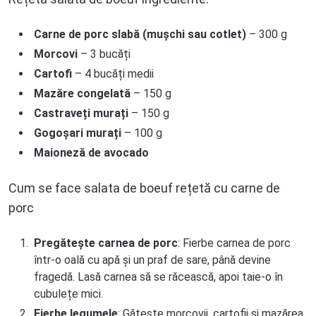
Carne de porc slabă (mușchi sau cotlet)
– 300 g
Morcovi
– 3 bucăți
Cartofi
– 4 bucăți medii
Mazăre congelată
– 150 g
Castraveți murați
– 150 g
Gogoșari murați
– 100 g
Maioneză de avocado
Cum se face salata de boeuf rețetă cu carne de
porc
Pregătește carnea de porc
: Fierbe carnea de porc
într-o oală cu apă și un praf de sare, până devine
fragedă. Lasă carnea să se răcească, apoi taie-o în
cubulețe mici.
Fierbe legumele
: Gătește morcovii, cartofii și mazărea