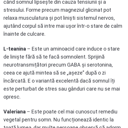
când somnul lipsește din cauza tensiunii și a
stresului. Forme precum magneziul glicinat pot
relaxa musculatura și pot liniști sistemul nervos,
ajutând corpul să intre mai ușor într-o stare de calm
înainte de culcare.
L-teanina
– Este un aminoacid care induce o stare
de liniște fără să te facă somnolent. Sprijină
neurotransmițători precum GABA și serotonina,
ceea ce ajută mintea să se „așeze” după o zi
încărcată. E o variantă excelentă dacă somnul îți
este perturbat de stres sau gânduri care nu se mai
opresc.
Valeriana
– Este poate cel mai cunoscut remediu
vegetal pentru somn. Nu funcționează identic la
toată lumea, dar multe persoane observă că adorm