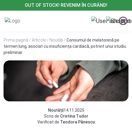
Treci
OUT OF STOCK! REVENIM ÎN CURÂND!
la
conținut
Prima pagină
/
Articole
/
Noutăți
/
Consumul de melatonină pe
termen lung, asociat cu insuficiența cardiacă, potrivit unui studiu
preliminar
Noutăți
|
14.11.2025
Scris de
Cristina Tudor
Verificat de
Teodora Pănescu