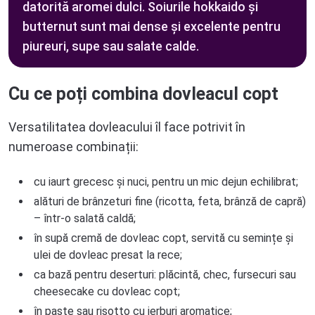
datorită aromei dulci. Soiurile hokkaido și
butternut sunt mai dense și excelente pentru
piureuri, supe sau salate calde.
Cu ce poți combina dovleacul copt
Versatilitatea dovleacului îl face potrivit în
numeroase combinații:
cu iaurt grecesc și nuci, pentru un mic dejun echilibrat;
alături de brânzeturi fine (ricotta, feta, brânză de capră)
– într-o salată caldă;
în supă cremă de dovleac copt, servită cu semințe și
ulei de dovleac presat la rece;
ca bază pentru deserturi: plăcintă, chec, fursecuri sau
cheesecake cu dovleac copt;
în paste sau risotto cu ierburi aromatice;