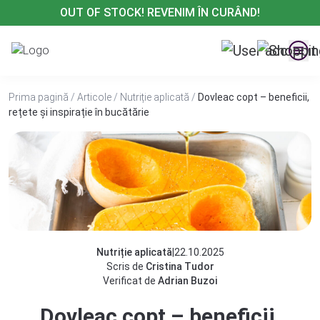
Treci
OUT OF STOCK! REVENIM ÎN CURÂND!
la
conținut
Prima pagină
/
Articole
/
Nutriție aplicată
/
Dovleac copt – beneficii,
rețete și inspirație în bucătărie
Nutriție aplicată
|
22.10.2025
Scris de
Cristina Tudor
Verificat de
Adrian Buzoi
Dovleac copt – beneficii,