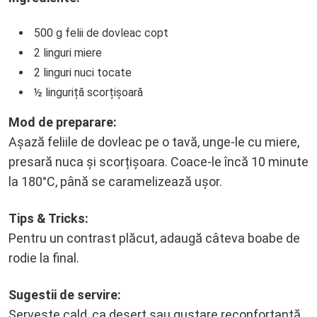
500 g felii de dovleac copt
2 linguri miere
2 linguri nuci tocate
½ linguriță scorțișoară
Mod de preparare:
Așază feliile de dovleac pe o tavă, unge-le cu miere,
presară nuca și scorțișoara. Coace-le încă 10 minute
la 180°C, până se caramelizează ușor.
Tips & Tricks:
Pentru un contrast plăcut, adaugă câteva boabe de
rodie la final.
Sugestii de servire:
Servește cald, ca desert sau gustare reconfortantă.