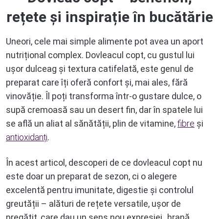
rețete și inspirație în bucătărie
Uneori, cele mai simple alimente pot avea un aport
nutrițional complex. Dovleacul copt, cu gustul lui
ușor dulceag și textura catifelată, este genul de
preparat care îți oferă confort și, mai ales, fără
vinovăție. Îl poți transforma într-o gustare dulce, o
supă cremoasă sau un desert fin, dar în spatele lui
se află un aliat al sănătății, plin de vitamine,
fibre
și
antioxidanți
.
În acest articol, descoperi de ce dovleacul copt nu
este doar un preparat de sezon, ci o alegere
excelentă pentru imunitate, digestie și controlul
greutății – alături de rețete versatile, ușor de
pregătit, care dau un sens nou expresiei „hrană