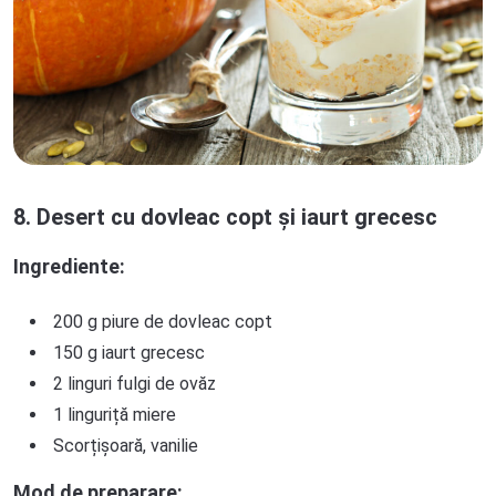
8. Desert cu dovleac copt și iaurt grecesc
Ingrediente:
200 g piure de dovleac copt
150 g iaurt grecesc
2 linguri fulgi de ovăz
1 linguriță miere
Scorțișoară, vanilie
Mod de preparare: