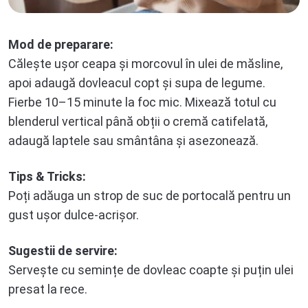
Mod de preparare:
Călește ușor ceapa și morcovul în ulei de măsline,
apoi adaugă dovleacul copt și supa de legume.
Fierbe 10–15 minute la foc mic. Mixează totul cu
blenderul vertical până obții o cremă catifelată,
adaugă laptele sau smântâna și asezonează.
Tips & Tricks:
Poți adăuga un strop de suc de portocală pentru un
gust ușor dulce-acrișor.
Sugestii de servire:
Servește cu semințe de dovleac coapte și puțin ulei
presat la rece.