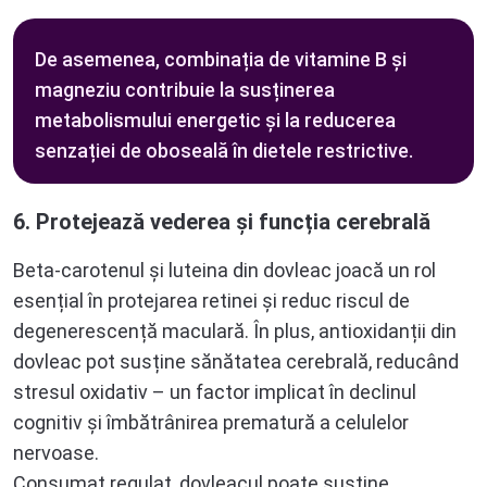
De asemenea, combinația de vitamine B și
magneziu contribuie la susținerea
metabolismului energetic și la reducerea
senzației de oboseală în dietele restrictive.
6. Protejează vederea și funcția cerebrală
Beta-carotenul și luteina din dovleac joacă un rol
esențial în protejarea retinei și reduc riscul de
degenerescență maculară. În plus, antioxidanții din
dovleac pot susține sănătatea cerebrală, reducând
stresul oxidativ – un factor implicat în declinul
cognitiv și îmbătrânirea prematură a celulelor
nervoase.
Consumat regulat, dovleacul poate susține