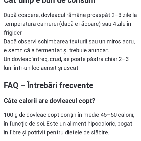
Cât timp e bun de consum
După coacere, dovleacul rămâne proaspăt 2–3 zile la
temperatura camerei (dacă e răcoare) sau 4 zile în
frigider.
Dacă observi schimbarea texturii sau un miros acru,
e semn că a fermentat și trebuie aruncat.
Un dovleac întreg, crud, se poate păstra chiar 2–3
luni într-un loc aerisit și uscat.
FAQ – Întrebări frecvente
Câte calorii are dovleacul copt?
100 g de dovleac copt conțin în medie 45–50 calorii,
în funcție de soi. Este un aliment hipocaloric, bogat
în fibre și potrivit pentru dietele de slăbire.