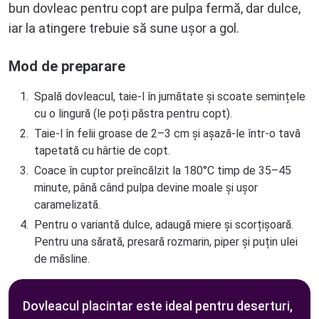
bun dovleac pentru copt are pulpa fermă, dar dulce,
iar la atingere trebuie să sune ușor a gol.
Mod de preparare
Spală dovleacul, taie-l în jumătate și scoate semințele
cu o lingură (le poți păstra pentru copt).
Taie-l în felii groase de 2–3 cm și așază-le într-o tavă
tapetată cu hârtie de copt.
Coace în cuptor preîncălzit la 180°C timp de 35–45
minute, până când pulpa devine moale și ușor
caramelizată.
Pentru o variantă dulce, adaugă miere și scorțișoară.
Pentru una sărată, presară rozmarin, piper și puțin ulei
de măsline.
Dovleacul placintar este ideal pentru deserturi,