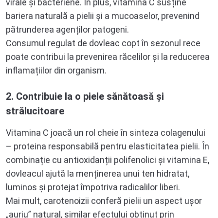
virale și bacteriene. În plus, vitamina C susține
bariera naturală a pielii și a mucoaselor, prevenind
pătrunderea agenților patogeni.
Consumul regulat de dovleac copt în sezonul rece
poate contribui la prevenirea răcelilor și la reducerea
inflamațiilor din organism.
2. Contribuie la o piele sănătoasă și
strălucitoare
Vitamina C joacă un rol cheie în sinteza colagenului
– proteina responsabilă pentru elasticitatea pielii. În
combinație cu antioxidanții polifenolici și vitamina E,
dovleacul ajută la menținerea unui ten hidratat,
luminos și protejat împotriva radicalilor liberi.
Mai mult, carotenoizii conferă pielii un aspect ușor
„auriu” natural, similar efectului obținut prin