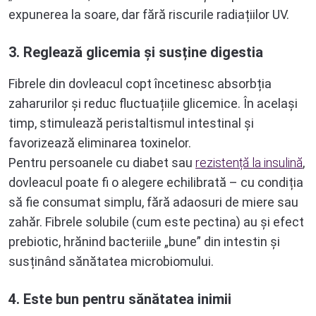
expunerea la soare, dar fără riscurile radiațiilor UV.
3. Reglează glicemia și susține digestia
Fibrele din dovleacul copt încetinesc absorbția
zaharurilor și reduc fluctuațiile glicemice. În același
timp, stimulează peristaltismul intestinal și
favorizează eliminarea toxinelor.
Pentru persoanele cu diabet sau
rezistență la insulină
,
dovleacul poate fi o alegere echilibrată – cu condiția
să fie consumat simplu, fără adaosuri de miere sau
zahăr. Fibrele solubile (cum este pectina) au și efect
prebiotic, hrănind bacteriile „bune” din intestin și
susținând sănătatea microbiomului.
4. Este bun pentru sănătatea inimii