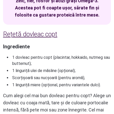
zinc, fier, fosfor și acizi grași Omega-3.
Acestea pot fi coapte ușor, sărate fin și
folosite ca gustare proteică între mese.
Rețetă dovleac copt
Ingrediente
1 dovleac pentru copt (placintar, hokkaido, nutmeg sau
butternut);
1 linguriță ulei de măsline (opțional);
Scorțișoară sau nucșoară (pentru aromă);
1 linguriță miere (opțional, pentru variantele dulci).
Cum alegi cel mai bun dovleac pentru copt? Alege un
dovleac cu coaja mată, tare și de culoare portocalie
intensă, fără pete moi sau zone înnegrite. Cel mai