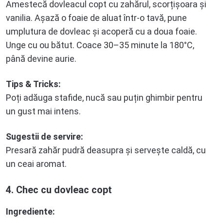
Amestecă dovleacul copt cu zahărul, scorțișoara și
vanilia. Așază o foaie de aluat într-o tavă, pune
umplutura de dovleac și acoperă cu a doua foaie.
Unge cu ou bătut. Coace 30–35 minute la 180°C,
până devine aurie.
Tips & Tricks:
Poți adăuga stafide, nucă sau puțin ghimbir pentru
un gust mai intens.
Sugestii de servire:
Presară zahăr pudră deasupra și servește caldă, cu
un ceai aromat.
4. Chec cu dovleac copt
Ingrediente: