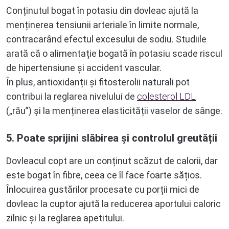
Conținutul bogat în potasiu din dovleac ajută la
menținerea tensiunii arteriale în limite normale,
contracarând efectul excesului de sodiu. Studiile
arată că o alimentație bogată în potasiu scade riscul
de hipertensiune și accident vascular.
În plus, antioxidanții și fitosterolii naturali pot
contribui la reglarea nivelului de
colesterol LDL
(„rău”) și la menținerea elasticității vaselor de sânge.
5. Poate sprijini slăbirea și controlul greutății
Dovleacul copt are un conținut scăzut de calorii, dar
este bogat în fibre, ceea ce îl face foarte sățios.
Înlocuirea gustărilor procesate cu porții mici de
dovleac la cuptor ajută la reducerea aportului caloric
zilnic și la reglarea apetitului.