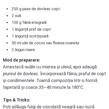
250 g piure de dovleac copt
2 ouă
150 g făină integrală
1 linguriță praf de copt
1 linguriță scorțișoară
50 ml ulei de cocos sau floarea-soarelui
2 linguri miere
Mod de preparare:
Amestecă ouăle cu mierea și uleiul, apoi adaugă
piureul de dovleac. Încorporează făina, praful de copt
și condimentele. Toarnă compoziția într-o formă
tapetată și coace 35–40 minute la 180°C.
Tips & Tricks:
Poți adăuga fulgi de ciocolată neagră sau nucă