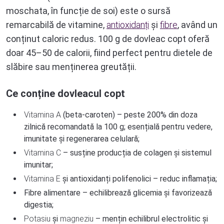
moschata, în funcție de soi) este o sursă
remarcabilă de vitamine,
antioxidanți
și
fibre
, având un
conținut caloric redus. 100 g de dovleac copt oferă
doar 45–50 de calorii, fiind perfect pentru dietele de
slăbire sau menținerea greutății.
Ce conține dovleacul copt
Vitamina A
(beta-caroten) – peste 200% din doza
zilnică recomandată la 100 g; esențială pentru vedere,
imunitate și regenerarea celulară;
Vitamina C
– susține producția de colagen și sistemul
imunitar;
Vitamina E
și antioxidanți polifenolici – reduc inflamația;
Fibre alimentare – echilibrează glicemia și favorizează
digestia;
Potasiu
și
magneziu
– mențin echilibrul electrolitic și