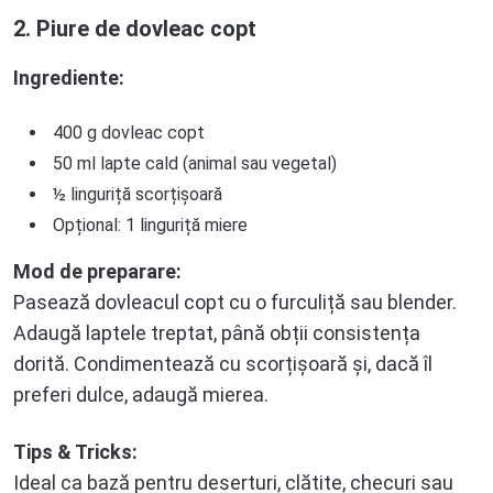
2. Piure de dovleac copt
Ingrediente:
400 g dovleac copt
50 ml lapte cald (animal sau vegetal)
½ linguriță scorțișoară
Opțional: 1 linguriță miere
Mod de preparare:
Pasează dovleacul copt cu o furculiță sau blender.
Adaugă laptele treptat, până obții consistența
dorită. Condimentează cu scorțișoară și, dacă îl
preferi dulce, adaugă mierea.
Tips & Tricks:
Ideal ca bază pentru deserturi, clătite, checuri sau