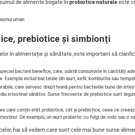
consumul de alimente bogate în
probiotice naturale
este cr
ice, prebiotice și simbionți
celor în alimentație și sănătate, este important să clar
special bacterii benefice, care, odată consumate în cantități ad
nale. Exemple includ bacteriile din iaurt, kefir, kombucha sau tempe
abile, care servesc drept hrană pentru bacteriile bune din intesti
ediu intestinal sănătos. Surse frecvente de prebiotice sunt legume
re care conțin atât probiotice, cât și prebiotice, ceea ce creea
intestinul. De exemplu, un iaurt probiotic cu fulgi de ovăz sau o 
celor, hai să vedem care sunt cele mai bune surse alime