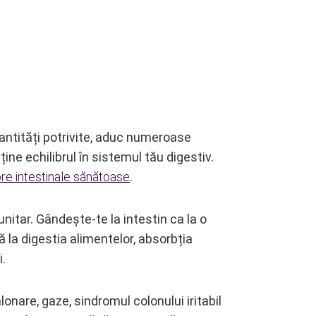
cantități potrivite, aduc numeroase
ne echilibrul în sistemul tău digestiv.
ore intestinale sănătoase
.
munitar. Gândește-te la intestin ca la o
ă la digestia alimentelor, absorbția
i.
onare, gaze, sindromul colonului iritabil