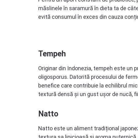
măslinele în saramură în dieta ta de cât
evită consumul în exces din cauza conțin
Tempeh
Originar din Indonezia, tempeh este un 
oligosporus. Datorită procesului de ferm
benefice care contribuie la echilibrul mi
textură densă și un gust ușor de nucă, fii
Natto
Natto este un aliment tradițional japone
textura sa lipicioasă și aroma puternică,