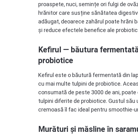
proaspete, nuci, semințe ori fulgi de ovă
hrănitor care susține sănătatea digestivă
adăugat, deoarece zahărul poate hrăni ba
și reduce efectele benefice ale probiotic
Kefirul — băutura fermentată
probiotice
Kefirul este o băutură fermentată din lapt
cu mai multe tulpini de probiotice. Aceas
consumată de peste 3000 de ani, poate c
tulpini diferite de probiotice. Gustul său
cremoasă îl fac ideal pentru smoothie-u
Murături și măsline în saram