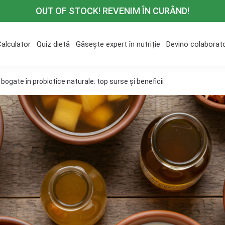
OUT OF STOCK! REVENIM ÎN CURÂND!
Calculator
Quiz dietă
Găsește expert în nutriție
Devino colaborat
bogate în probiotice naturale: top surse și beneficii