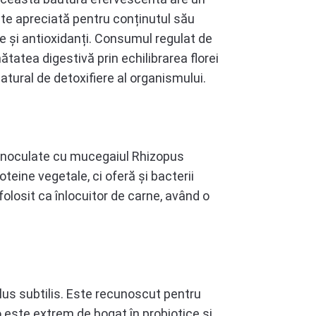
ste apreciată pentru conținutul său
e și antioxidanți. Consumul regulat de
tatea digestivă prin echilibrarea florei
natural de detoxifiere al organismului.
t inoculate cu mucegaiul Rhizopus
eine vegetale, ci oferă și bacterii
folosit ca înlocuitor de carne, având o
lus subtilis. Este recunoscut pentru
o este extrem de bogat în probiotice și