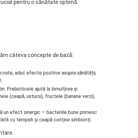
ucial pentru o sănătate optimă.
ificăm câteva concepte de bază:
ecvate, aduc efecte pozitive asupra sănătății,
h.
n. Prebioticele ajută la înmulțirea și
le (ceapă, usturoi), fructele (banane verzi),
ză un efect sinergic — bacteriile bune primesc
salată cu tempeh și ceapă conține simbionți.
ntare.