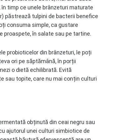
 în timp ce unele brânzeturi maturate
păstrează tulpini de bacterii benefice
poți consuma simple, ca gustare
 proaspete, în salate sau pe tartine.
e probioticelor din brânzeturi, le poți
teva ori pe săptămână, în porții
zi o dietă echilibrată. Evită
e sau topite, care nu mai conțin culturi
rmentată obținută din ceai negru sau
cu ajutorul unei culturi simbiotice de
. Această băutură efervescentă are un