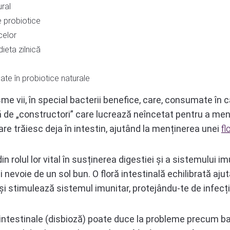
ral
e probiotice
celor
ieta zilnică
ate în probiotice naturale
e vii, în special bacterii benefice, care, consumate în 
ă de „constructori” care lucrează neîncetat pentru a menți
re trăiesc deja în intestin, ajutând la menținerea unei
fl
in rolul lor vital în susținerea digestiei și a sistemului i
 nevoie de un sol bun. O floră intestinală echilibrată ajut
ă și stimulează sistemul imunitar, protejându-te de infecți
i intestinale (disbioză) poate duce la probleme precum bal