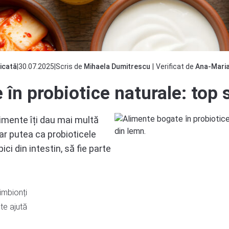
licată
|
30.07.2025
|
Scris de
Mihaela Dumitrescu
|
Verificat de
Ana-Maria
în probiotice naturale: top s
imente îți dau mai multă
-ar putea ca probioticele
ici din intestin, să fie parte
simbionți
te ajută