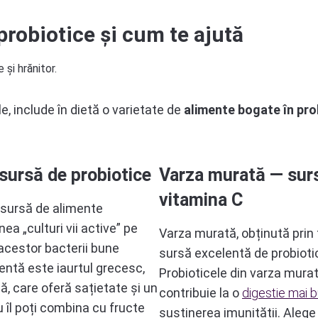
probiotice și cum te ajută
le, include în dietă o varietate de
alimente bogate în pro
sursă de probiotice
Varza murată — surs
vitamina C
 sursă de alimente
ea „culturi vii active” pe
Varza murată, obținută prin 
 acestor bacterii bune
sursă excelentă de probioti
lentă este iaurtul grecesc,
Probioticele din varza murată 
, care oferă sațietate și un
contribuie la o
digestie mai 
 îl poți combina cu fructe
susținerea imunității. Aleg