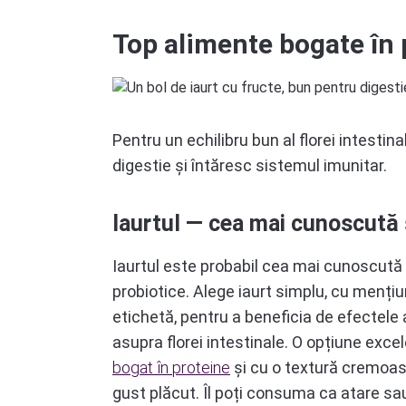
Top alimente bogate în 
Pentru un echilibru bun al florei intestina
digestie și întăresc sistemul imunitar.
Iaurtul — cea mai cunoscută 
Iaurtul este probabil cea mai cunoscută
probiotice. Alege iaurt simplu, cu mențiun
etichetă, pentru a beneficia de efectele
asupra florei intestinale. O opțiune exce
bogat în proteine
și cu o textură cremoasă
gust plăcut. Îl poți consuma ca atare sau