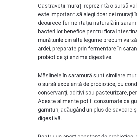
Castraveții murați reprezintă o sursă val
este important să alegi doar cei murați î
deoarece fermentația naturală în saram
bacteriilor benefice pentru flora intestin
murăturile din alte legume precum varză
ardei, preparate prin fermentare în sar
probiotice și enzime digestive.
Măslinele în saramură sunt similare mură
o sursă excelentă de probiotice, cu cond
conservanți, aditivi sau pasteurizare, pent
Aceste alimente pot fi consumate ca gus
garnituri, adăugând un plus de savoare ș
digestivă.
Pentru un aport constant de probiotice, p