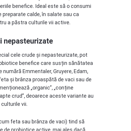
riile benefice. Ideal este să o consumi
e preparate calde, în salate sau ca
ru a păstra culturile vii active.
și nepasteurizate
ecial cele crude și nepasteurizate, pot
robiotice benefice care susțin sănătatea
 se numără Emmentaler, Gruyere, Edam,
feta și brânza proaspătă de vaci sau de
menționează „organic”, „conține
lapte crud”, deoarece aceste variante au
ulturile vii.
cum feta sau brânza de vaci) tind să
e de probiotice active, mai ales dacă