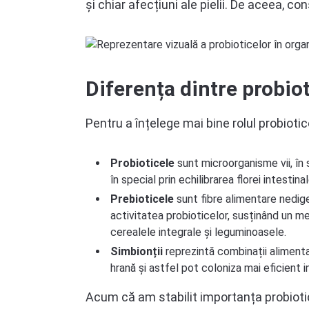
și chiar afecțiuni ale pielii. De aceea, 
Diferența dintre probiot
Pentru a înțelege mai bine rolul probioti
Probioticele
sunt microorganisme vii, în 
în special prin echilibrarea florei intesti
Prebioticele
sunt fibre alimentare nediger
activitatea probioticelor, susținând un m
cerealele integrale și leguminoasele.
Simbionții
reprezintă combinații alimenta
hrană și astfel pot coloniza mai eficient 
Acum că am stabilit importanța probioti