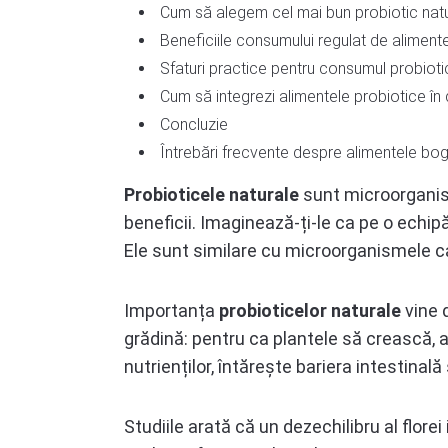
Cum să alegem cel mai bun probiotic natu
Beneficiile consumului regulat de aliment
Sfaturi practice pentru consumul probioti
Cum să integrezi alimentele probiotice în d
Concluzie
Întrebări frecvente despre alimentele bog
Probioticele naturale
sunt microorganism
beneficii. Imaginează-ți-le ca pe o echip
Ele sunt similare cu microorganismele ca
Importanța
probioticelor naturale
vine d
grădină: pentru ca plantele să crească, ai
nutrienților, întărește bariera intestinal
Studiile arată că un dezechilibru al flore