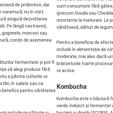
oroasă de probiotice, dar
sunt consumate fără gătire,
n saramură, nu în oțet,
(precum Gouda sau Cheddar) 
ură asigură dezvoltarea
rezistente la maturare. Le 
ală. Pe lângă castraveți,
sănătoasă, alături de legume
, gogonele, morcovi sau
amură, conțin de asemenea
Pentru a beneficia de efectel
include în alimentație de câ
moderate, mai ales dacă urme
turilor fermentate și pot fi
brânzeturile foarte procesat
iția să alegi produse fără
vii active.
ru a păstra culturile vii.
tări, în salate sau ca
Kombucha
i beneficii pentru sănătatea
Kombucha este o băutură fe
verde, îndulcit și fermentat 
oți include murăturile și
bacterii și drojdii (SCOBY)