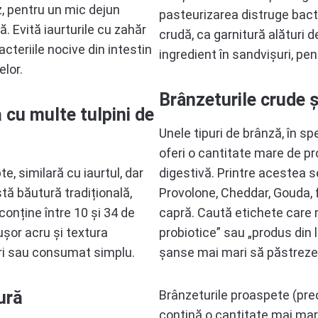
z, pentru un mic dejun
pasteurizarea distruge bacte
. Evită iaurturile cu zahăr
crudă, ca garnitură alături d
cteriile nocive din intestin
ingredient în sandvișuri, pent
elor.
Brânzeturile crude 
 cu multe tulpini de
Unele tipuri de brânză, în sp
oferi o cantitate mare de p
e, similară cu iaurtul, dar
digestivă. Printre acestea
tă băutură tradițională,
Provolone, Cheddar, Gouda, 
onține între 10 și 34 de
capră. Caută etichete care 
 ușor acru și textura
probiotice” sau „produs din 
ri sau consumat simplu.
șanse mai mari să păstreze c
ură
Brânzeturile proaspete (pre
conțină o cantitate mai mar