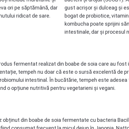
eva ori pe săptămână, dar
gust acrișor și dulceag și e
utului ridicat de sare.
bogat de probiotice, vitamin
kombucha poate sprijini sănă
intestinale, dar și procesul 
produs fermentat realizat din boabe de soia care au fos
entație, tempeh nu doar că este o sursă excelentă de prot
crobiomului intestinal. În bucătărie, tempeh este adesea 
nd o opțiune nutritivă pentru vegetarieni și vegani.
z obținut din boabe de soia fermentate cu bacteria Bacil
 fiind consumat frecvent la micul dejun în Japonia. Natt