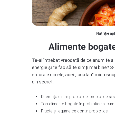
Nutriție ap
Alimente bogate 
Te-ai întrebat vreodată de ce anumite al
energie și te fac să te simți mai bine? S
naturale din ele, acei „locatari” microscop
din secret.
Diferența dintre probiotice, prebiotice și 
Top alimente bogate în probiotice și cum 
Fructe și legume ce conțin probiotice