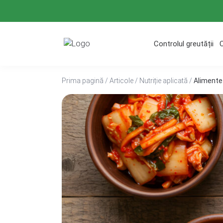
Treci
la
conținut
Controlul greutății
Prima pagină
/
Articole
/
Nutriție aplicată
/
Alimente 